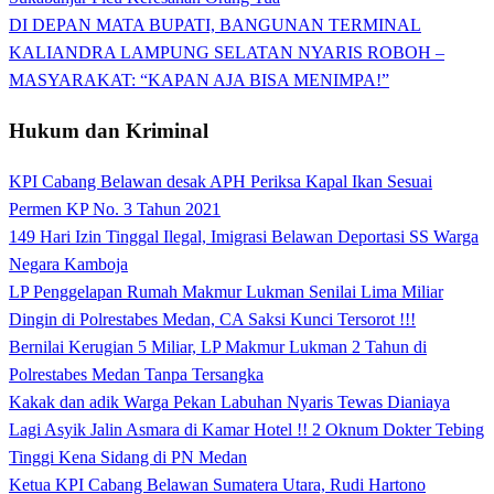
DI DEPAN MATA BUPATI, BANGUNAN TERMINAL
KALIANDRA LAMPUNG SELATAN NYARIS ROBOH –
MASYARAKAT: “KAPAN AJA BISA MENIMPA!”
Hukum dan Kriminal
KPI Cabang Belawan desak APH Periksa Kapal Ikan Sesuai
Permen KP No. 3 Tahun 2021
149 Hari Izin Tinggal Ilegal, Imigrasi Belawan Deportasi SS Warga
Negara Kamboja
LP Penggelapan Rumah Makmur Lukman Senilai Lima Miliar
Dingin di Polrestabes Medan, CA Saksi Kunci Tersorot !!!
Bernilai Kerugian 5 Miliar, LP Makmur Lukman 2 Tahun di
Polrestabes Medan Tanpa Tersangka
Kakak dan adik Warga Pekan Labuhan Nyaris Tewas Dianiaya
Lagi Asyik Jalin Asmara di Kamar Hotel !! 2 Oknum Dokter Tebing
Tinggi Kena Sidang di PN Medan
Ketua KPI Cabang Belawan Sumatera Utara, Rudi Hartono