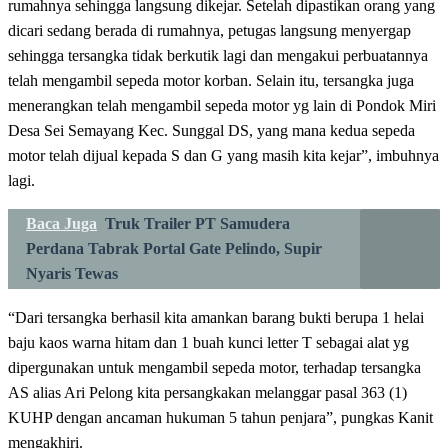
rumahnya sehingga langsung dikejar. Setelah dipastikan orang yang
dicari sedang berada di rumahnya, petugas langsung menyergap
sehingga tersangka tidak berkutik lagi dan mengakui perbuatannya
telah mengambil sepeda motor korban. Selain itu, tersangka juga
menerangkan telah mengambil sepeda motor yg lain di Pondok Miri
Desa Sei Semayang Kec. Sunggal DS, yang mana kedua sepeda
motor telah dijual kepada S dan G yang masih kita kejar”, imbuhnya
lagi.
Baca Juga
Truk Trailer PT Samudera
Perdana Tabrak Portal Gate Pelindo, Supir
Nyaris Tewas
“Dari tersangka berhasil kita amankan barang bukti berupa 1 helai
baju kaos warna hitam dan 1 buah kunci letter T sebagai alat yg
dipergunakan untuk mengambil sepeda motor, terhadap tersangka
AS alias Ari Pelong kita persangkakan melanggar pasal 363 (1)
KUHP dengan ancaman hukuman 5 tahun penjara”, pungkas Kanit
mengakhiri.