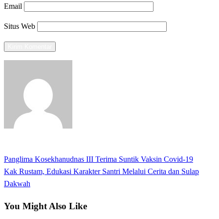
Email
Situs Web
View all posts
Previous
Panglima Kosekhanudnas III Terima Suntik Vaksin Covid-19
Navigasi
Post
Next
Kak Rustam, Edukasi Karakter Santri Melalui Cerita dan Sulap
pos
Post
Dakwah
You Might Also Like