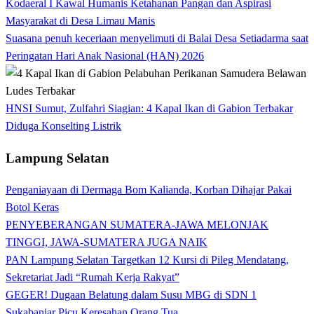
Kodaeral I Kawal Humanis Ketahanan Pangan dan Aspirasi
Masyarakat di Desa Limau Manis
Suasana penuh keceriaan menyelimuti di Balai Desa Setiadarma saat
Peringatan Hari Anak Nasional (HAN) 2026
HNSI Sumut, Zulfahri Siagian: 4 Kapal Ikan di Gabion Terbakar
Diduga Konselting Listrik
Lampung Selatan
Penganiayaan di Dermaga Bom Kalianda, Korban Dihajar Pakai
Botol Keras
PENYEBERANGAN SUMATERA-JAWA MELONJAK
TINGGI, JAWA-SUMATERA JUGA NAIK
PAN Lampung Selatan Targetkan 12 Kursi di Pileg Mendatang,
Sekretariat Jadi “Rumah Kerja Rakyat”
GEGER! Dugaan Belatung dalam Susu MBG di SDN 1
Sukabanjar Picu Keresahan Orang Tua