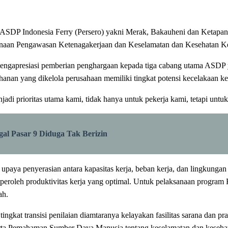
SDP Indonesia Ferry (Persero) yakni Merak, Bakauheni dan Ketapan
inaan Pengawasan Ketenagakerjaan dan Keselamatan dan Kesehatan Ke
mengapresiasi pemberian penghargaan kepada tiga cabang utama ASDP
nan yang dikelola perusahaan memiliki tingkat potensi kecelakaan kerja
di prioritas utama kami, tidak hanya untuk pekerja kami, tetapi untuk s
al Pasar 9 Diduga Tak Berizin
 penyerasian antara kapasitas kerja, beban kerja, dan lingkungan ker
eroleh produktivitas kerja yang optimal. Untuk pelaksanaan program 
ah.
tingkat transisi penilaian diamtaranya kelayakan fasilitas sarana dan p
erta Pemahaman Sumber Daya Manusia tentang keselamatan dan kesehata