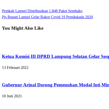
View all posts
Previous
Pemkab Lamsel Distribusikan 1.848 Paket Sembako
Navigasi
Post
Next
Pjs Bupati Lamsel Gelar Rakor Covid 19 Pemilukada 2020
pos
Post
You Might Also Like
Lampung Selatan
Ketua Komisi III DPRD Lampung Selatan Gelar Sos
13 Februari 2022
Apakabar INDONESIA
Gubernur Arinal Dorong Pemenuhan Modal Inti M
10 Juni 2021
Lampung Selatan