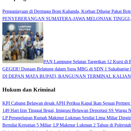
Penganiayaan di Dermaga Bom Kalianda, Korban Dihajar Pakai Boto
PENYEBERANGAN SUMATERA-JAWA MELONJAK TINGGI,
PAN Lampung Selatan Targetkan 12 Kursi di P
GEGER! Dugaan Belatung dalam Susu MBG di SDN 1 Sukabanjar P
DI DEPAN MATA BUPATI, BANGUNAN TERMINAL KALIAN
Hukum dan Kriminal
KPI Cabang Belawan desak APH Periksa Kapal Ikan Sesuai Permen
149 Hari Izin Tinggal Ilegal, Imigrasi Belawan Deportasi SS Warga
LP Penggelapan Rumah Makmur Lukman Senilai Lima Miliar Dingin d
Bernilai Kerugian 5 Miliar, LP Makmur Lukman 2 Tahun di Polrest