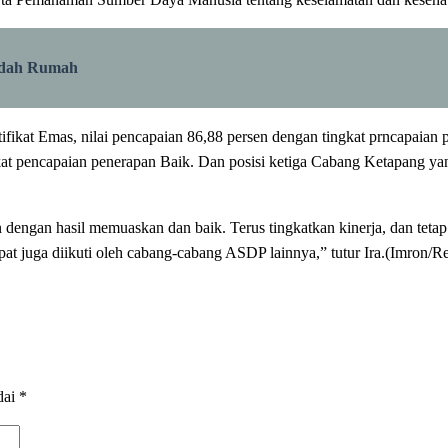
Bedah Rumah
tifikat Emas, nilai pencapaian 86,88 persen dengan tingkat prncapai
gkat pencapaian penerapan Baik. Dan posisi ketiga Cabang Ketapang yan
n dengan hasil memuaskan dan baik. Terus tingkatkan kinerja, dan tet
at juga diikuti oleh cabang-cabang ASDP lainnya,” tutur Ira.(Imron/R
dai
*