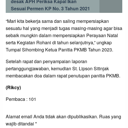
desak APH Periksa Kapal Ikan
Sesuai Permen KP No. 3 Tahun 2021
“Mari kita bekerja sama dan saling mempersiapkan
sesuatu hal yang menjadi tugas masing-masing agar bisa
sebaik mungkin dalam mempersiapkan Perayaan Natal
serta Kegiatan Rohani di tahun selanjutnya,” ungkap
Tumpal Sihombing Ketua Panitia PKMB Tahun 2023.
Setelah rapat dan penyampaian laporan
pertanggungjawaban, kemudian St. Lipson Sitinjak
membacakan doa dalam rapat penutupan panitia PKMB.
(Rikcy)
Pembaca :
101
LEAVE A RESPONSE
Alamat email Anda tidak akan dipublikasikan.
Ruas yang
wajib ditandai
*