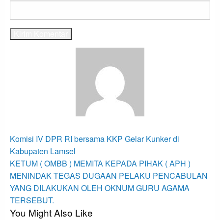
View all posts
Navigasi
Previous
Komisi IV DPR RI bersama KKP Gelar Kunker di
Post
pos
Kabupaten Lamsel
Next
KETUM ( OMBB ) MEMITA KEPADA PIHAK ( APH )
Post
MENINDAK TEGAS DUGAAN PELAKU PENCABULAN
YANG DILAKUKAN OLEH OKNUM GURU AGAMA
TERSEBUT.
You Might Also Like