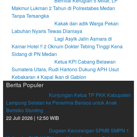
Bernilai Kerugian 5 Miliar, LP
Makmur Lukman 2 Tahun di Polrestabes Medan
Tanpa Tersangka
Kakak dan adik Warga Pekan
Labuhan Nyaris Tewas Dianiaya
Lagi Asyik Jalin Asmara di
Kamar Hotel !! 2 Oknum Dokter Tebing Tinggi Kena
Sidang di PN Medan
Ketua KPI Cabang Belawan
Sumatera Utara, Rudi Hartono Dukung APH Usut
Kebakaran 4 Kapal Ikan di Gabion
Berita Populer
Kunjungan Ketua TP PKK Kabupaten
Lampung Selatan ke Penerima Bansos untuk Anak
Berisiko Stunting
22 Juli 2026 | 12:50 WIB
Dugaan Kecurangan SPMB SMPN 1