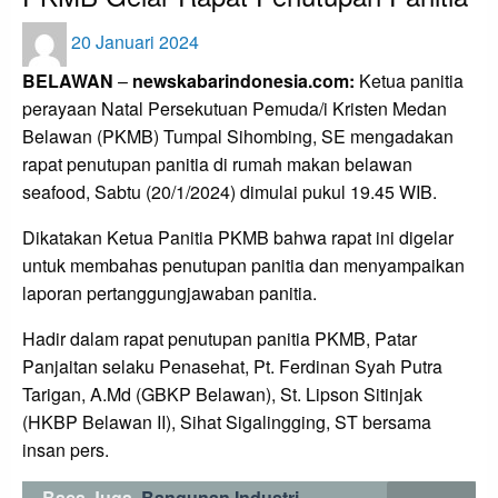
Posted
20 Januari 2024
on
BELAWAN
–
newskabarindonesia.com:
Ketua panitia
perayaan Natal Persekutuan Pemuda/i Kristen Medan
Belawan (PKMB) Tumpal Sihombing, SE mengadakan
rapat penutupan panitia di rumah makan belawan
seafood, Sabtu (20/1/2024) dimulai pukul 19.45 WIB.
Dikatakan Ketua Panitia PKMB bahwa rapat ini digelar
untuk membahas penutupan panitia dan menyampaikan
laporan pertanggungjawaban panitia.
Hadir dalam rapat penutupan panitia PKMB, Patar
Panjaitan selaku Penasehat, Pt. Ferdinan Syah Putra
Tarigan, A.Md (GBKP Belawan), St. Lipson Sitinjak
(HKBP Belawan II), Sihat Sigalingging, ST bersama
insan pers.
Baca Juga
Bangunan Industri