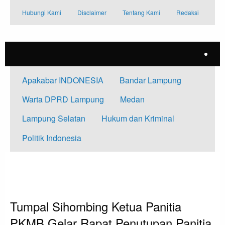
Skip
Hubungi Kami
Disclaimer
Tentang Kami
Redaksi
to
content
Apakabar INDONESIA
Bandar Lampung
Warta DPRD Lampung
Medan
Lampung Selatan
Hukum dan Kriminal
Politik Indonesia
HOMEPAGE
MEDAN
TUMPAL SIHOMBING KETUA PANITIA PKMB GELAR RAPAT PENUTUPAN
PANITIA
Medan
Tumpal Sihombing Ketua Panitia
PKMB Gelar Rapat Penutupan Panitia