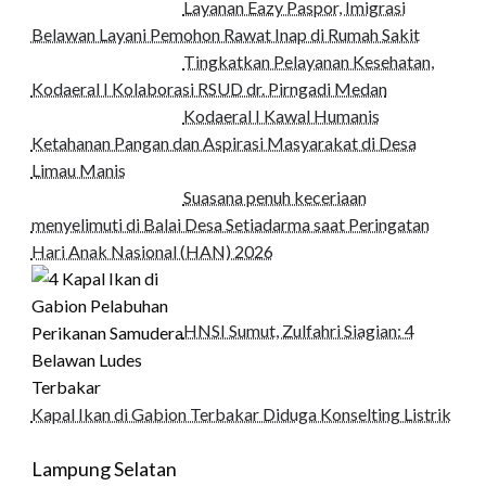
Layanan Eazy Paspor, Imigrasi
Belawan Layani Pemohon Rawat Inap di Rumah Sakit
Tingkatkan Pelayanan Kesehatan,
Kodaeral I Kolaborasi RSUD dr. Pirngadi Medan‎
Kodaeral I Kawal Humanis
Ketahanan Pangan dan Aspirasi Masyarakat di Desa
Limau Manis
Suasana penuh keceriaan
menyelimuti di Balai Desa Setiadarma saat Peringatan
Hari Anak Nasional (HAN) 2026
HNSI Sumut, Zulfahri Siagian: 4
Kapal Ikan di Gabion Terbakar Diduga Konselting Listrik
Lampung Selatan