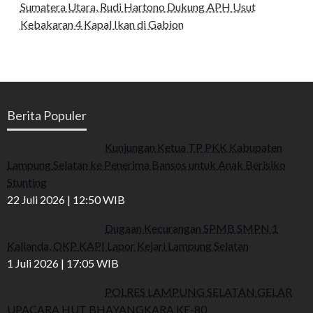
Sumatera Utara, Rudi Hartono Dukung APH Usut
Kebakaran 4 Kapal Ikan di Gabion
Berita Populer
Kunjungan Ketua TP PKK Kabupaten
Lampung Selatan ke Penerima Bansos untuk Anak Berisiko
Stunting
22 Juli 2026 | 12:50 WIB
Dugaan Kecurangan SPMB SMPN 1
Kalianda, OKP KAPI Lapor Kejari Lampung Selatan
1 Juli 2026 | 17:05 WIB
POLRES LAMPUNG SELATAN GELAR
UPACARA HUT BHAYANGKARA KE-80