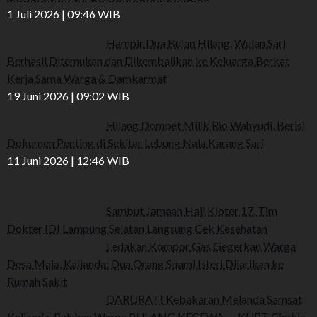
1 Juli 2026 | 09:46 WIB
Hampir Dua Bulan Hilang, Wulan Sari
Berhasil Ditemukan dan Dikembalikan ke Keluarga Berkat
Kerja Sama Warga & Damkarmat
19 Juni 2026 | 09:02 WIB
Hilang Dompet Milik Rio Wahyudi, Berisi
Dokumen Penting di Sekitar Lebung Nala Karang Sari
11 Juni 2026 | 12:46 WIB
Sambut Jamaah Haji Kloter 17, Tim
Dokter IDI Lampung Selatan Langsung Cek Kesehatan
Ledakan Kompor Gas Gegerkan Warga
Desa Maja, Kalianda: Dua Orang Suami Isteri Dilarikan ke
Rumah Sakit
DARURAT! Kebakaran Melanda Samsat
Kalianda, Puluhan Warga PULANG KECEWA — KUPT Cinthia