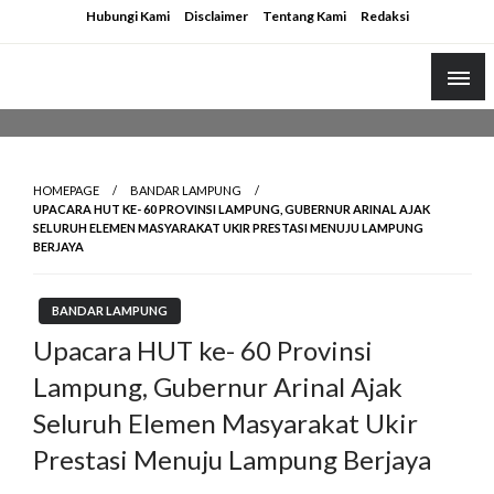
Skip
Hubungi Kami
Disclaimer
Tentang Kami
Redaksi
to
content
HOMEPAGE
BANDAR LAMPUNG
UPACARA HUT KE- 60 PROVINSI LAMPUNG, GUBERNUR ARINAL AJAK
SELURUH ELEMEN MASYARAKAT UKIR PRESTASI MENUJU LAMPUNG
BERJAYA
BANDAR LAMPUNG
Upacara HUT ke- 60 Provinsi
Lampung, Gubernur Arinal Ajak
Seluruh Elemen Masyarakat Ukir
Prestasi Menuju Lampung Berjaya