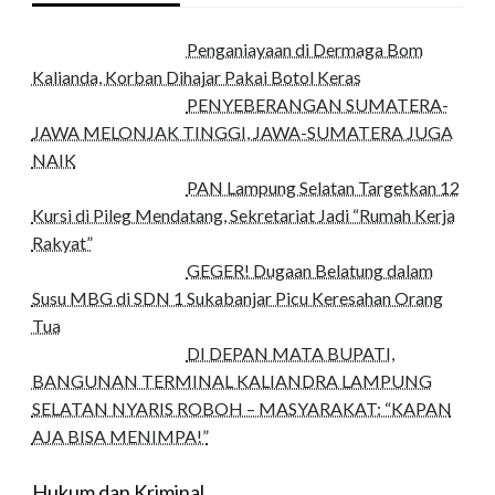
Penganiayaan di Dermaga Bom
Kalianda, Korban Dihajar Pakai Botol Keras
PENYEBERANGAN SUMATERA-
JAWA MELONJAK TINGGI, JAWA-SUMATERA JUGA
NAIK
PAN Lampung Selatan Targetkan 12
Kursi di Pileg Mendatang, Sekretariat Jadi “Rumah Kerja
Rakyat”
GEGER! Dugaan Belatung dalam
Susu MBG di SDN 1 Sukabanjar Picu Keresahan Orang
Tua
DI DEPAN MATA BUPATI,
BANGUNAN TERMINAL KALIANDRA LAMPUNG
SELATAN NYARIS ROBOH – MASYARAKAT: “KAPAN
AJA BISA MENIMPA!”
Hukum dan Kriminal