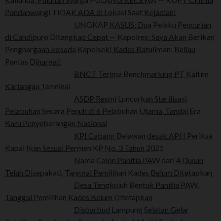
Pandanwangi TIDAK ADA di Lokasi Saat Kejadian!
UNGKAP KASUS: Dua Pelaku Pencurian
di Candipuro Ditangkap Cepat — Kapolres: Saya Akan Berikan
Penghargaan kepada Kapolsek! Kades Batuliman: Beliau
Pantas Dihargai!
BNCT Terima Benchmarking PT Kaltim
Kariangau Terminal
ASDP Resmi Luncurkan Sterilisasi
Pelabuhan Secara Penuh di 6 Pelabuhan Utama, Tandai Era
Baru Penyeberangan Nasional
KPI Cabang Belawan desak APH Periksa
Kapal Ikan Sesuai Permen KP No. 3 Tahun 2021
Nama Calon Panitia PAW dari 4 Dusun
Telah Disepakati, Tanggal Pemilihan Kades Belum Ditetapkan
Desa Tengkujuh Bentuk Panitia PAW,
Tanggal Pemilihan Kades Belum Ditetapkan
Disparbud Lampung Selatan Gelar