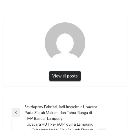
View all posts
Navigasi
Sekdaprov Fahrizal Jadi Inspektur Upacara
Pada Ziarah Makam dan Tabur Bunga di
pos
Previous
TMP Bandar Lampung
Post
Upacara HUT ke- 60 Provinsi Lampung,