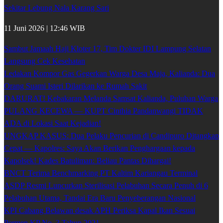
Sekitar Lebung Nala Karang Sari
11 Juni 2026 | 12:46 WIB
Sambut Jamaah Haji Kloter 17, Tim Dokter IDI Lampung Selatan
Langsung Cek Kesehatan
Ledakan Kompor Gas Gegerkan Warga Desa Maja, Kalianda: Dua
Orang Suami Isteri Dilarikan ke Rumah Sakit
DARURAT! Kebakaran Melanda Samsat Kalianda, Puluhan Warga
PULANG KECEWA — KUPT Cinthia Pandanwangi TIDAK
ADA di Lokasi Saat Kejadian!
UNGKAP KASUS: Dua Pelaku Pencurian di Candipuro Ditangkap
Cepat — Kapolres: Saya Akan Berikan Penghargaan kepada
Kapolsek! Kades Batuliman: Beliau Pantas Dihargai!
BNCT Terima Benchmarking PT Kaltim Kariangau Terminal
ASDP Resmi Luncurkan Sterilisasi Pelabuhan Secara Penuh di 6
Pelabuhan Utama, Tandai Era Baru Penyeberangan Nasional
KPI Cabang Belawan desak APH Periksa Kapal Ikan Sesuai
Permen KP No. 3 Tahun 2021