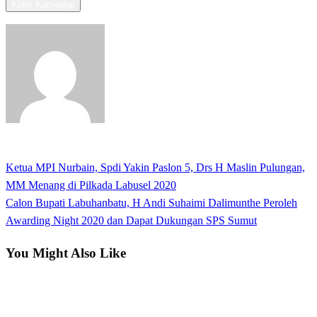
View all posts
Previous
Ketua MPI Nurbain, Spdi Yakin Paslon 5, Drs H Maslin Pulungan,
Navigasi
Post
MM Menang di Pilkada Labusel 2020
pos
Next
Calon Bupati Labuhanbatu, H Andi Suhaimi Dalimunthe Peroleh
Post
Awarding Night 2020 dan Dapat Dukungan SPS Sumut
You Might Also Like
Kabar Daerah