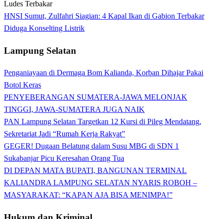
HNSI Sumut, Zulfahri Siagian: 4 Kapal Ikan di Gabion Terbakar
Diduga Konselting Listrik
Lampung Selatan
Penganiayaan di Dermaga Bom Kalianda, Korban Dihajar Pakai
Botol Keras
PENYEBERANGAN SUMATERA-JAWA MELONJAK
TINGGI, JAWA-SUMATERA JUGA NAIK
PAN Lampung Selatan Targetkan 12 Kursi di Pileg Mendatang,
Sekretariat Jadi “Rumah Kerja Rakyat”
GEGER! Dugaan Belatung dalam Susu MBG di SDN 1
Sukabanjar Picu Keresahan Orang Tua
DI DEPAN MATA BUPATI, BANGUNAN TERMINAL
KALIANDRA LAMPUNG SELATAN NYARIS ROBOH –
MASYARAKAT: “KAPAN AJA BISA MENIMPA!”
Hukum dan Kriminal