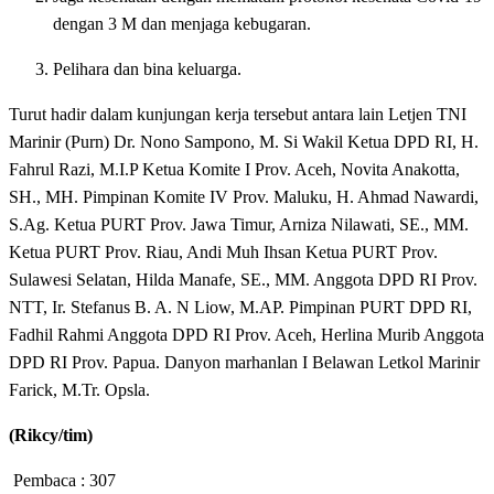
dengan 3 M dan menjaga kebugaran.
Pelihara dan bina keluarga.
Turut hadir dalam kunjungan kerja tersebut antara lain Letjen TNI
Marinir (Purn) Dr. Nono Sampono, M. Si Wakil Ketua DPD RI, H.
Fahrul Razi, M.I.P Ketua Komite I Prov. Aceh, Novita Anakotta,
SH., MH. Pimpinan Komite IV Prov. Maluku, H. Ahmad Nawardi,
S.Ag. Ketua PURT Prov. Jawa Timur, Arniza Nilawati, SE., MM.
Ketua PURT Prov. Riau, Andi Muh Ihsan Ketua PURT Prov.
Sulawesi Selatan, Hilda Manafe, SE., MM. Anggota DPD RI Prov.
NTT, Ir. Stefanus B. A. N Liow, M.AP. Pimpinan PURT DPD RI,
Fadhil Rahmi Anggota DPD RI Prov. Aceh, Herlina Murib Anggota
DPD RI Prov. Papua. Danyon marhanlan I Belawan Letkol Marinir
Farick, M.Tr. Opsla.
(Rikcy/tim)
Pembaca :
307