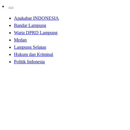
Apakabar INDONESIA
Bandar Lampung
Warta DPRD Lampung
Medan
Lampung Selatan
Hukum dan Kriminal
Politik Indonesia
Homepage
Kabar Daerah
WAKIL KETUA DPD RI, LETJEN TNI MARINIR
(PURN) DR. NONO SAMPONO M.Si BESERTA
ROMBONGAN KUNJUNGI SARANG PETARUNG
HARIMAU PUTIH YONIF 8 MARINIR
Kabar Daerah