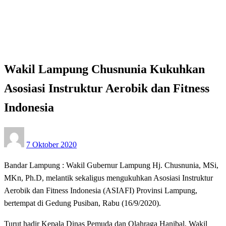
Wakil Lampung Chusnunia Kukuhkan Asosiasi
Instruktur Aerobik dan Fitness Indonesia
Apakabar INDONESIA
Bandar Lampung
Wakil Lampung Chusnunia Kukuhkan
Asosiasi Instruktur Aerobik dan Fitness
Indonesia
Posted
7 Oktober 2020
on
Bandar Lampung : Wakil Gubernur Lampung Hj. Chusnunia, MSi,
MKn, Ph.D, melantik sekaligus mengukuhkan Asosiasi Instruktur
Aerobik dan Fitness Indonesia (ASIAFI) Provinsi Lampung,
bertempat di Gedung Pusiban, Rabu (16/9/2020).
Turut hadir Kepala Dinas Pemuda dan Olahraga Hanibal, Wakil