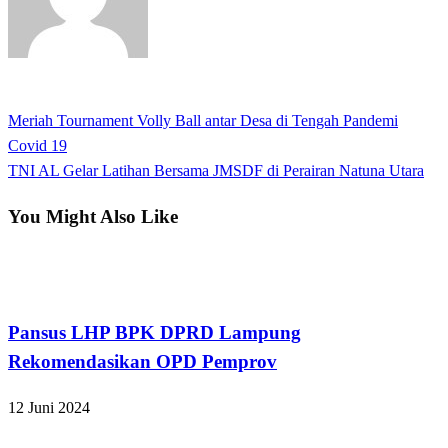
View all posts
Previous
Meriah Tournament Volly Ball antar Desa di Tengah Pandemi
Navigasi
Post
Covid 19
pos
Next
TNI AL Gelar Latihan Bersama JMSDF di Perairan Natuna Utara
Post
You Might Also Like
Bandar Lampung
Pansus LHP BPK DPRD Lampung
Rekomendasikan OPD Pemprov
12 Juni 2024