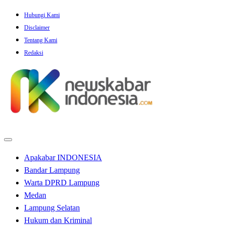
Skip
Hubungi Kami
to
Disclaimer
content
Tentang Kami
Redaksi
Apakabar INDONESIA
Bandar Lampung
Warta DPRD Lampung
Medan
Lampung Selatan
Hukum dan Kriminal