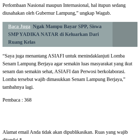
Perlombaan Nasional maupun Internasional, hal itupun sedang
diusahakan oleh Gubernur Lampung,” ungkap Wagub.
Baca Juga
Ngak Mampu Bayar SPP, Siswa
SMP YADIKA NATAR di Keluarkan Dari
Ruang Kelas
“Saya juga menantang ASIAFI untuk menindaklanjuti Lomba
Senam Lampung Berjaya agar semakin luas masyarakat yang ikut
senam dan semakin sehat, ASIAFI dan Perwosi berkolaborasi.
Lomba tersebut wajib dimasukkan Senam Lampung Berjaya,”
tambahnya lagi.
Pembaca :
368
LEAVE A RESPONSE
Alamat email Anda tidak akan dipublikasikan.
Ruas yang wajib
ditandai
*