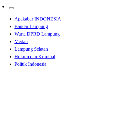
Apakabar INDONESIA
Bandar Lampung
Warta DPRD Lampung
Medan
Lampung Selatan
Hukum dan Kriminal
Politik Indonesia
Homepage
Bandar Lampung
Walikota Bandar Lampung Hadiri Malam Ta’aruf MTQ
Ke – 50 Tingkat Provinsi Lampung
Bandar Lampung