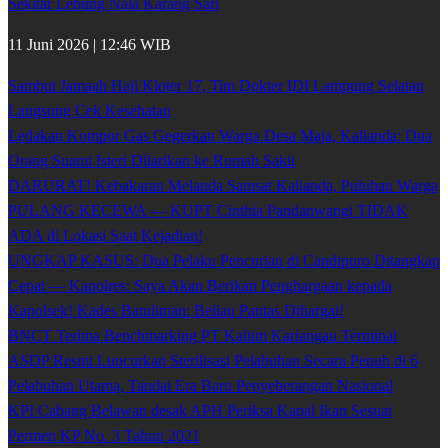
Sekitar Lebung Nala Karang Sari
11 Juni 2026 | 12:46 WIB
Sambut Jamaah Haji Kloter 17, Tim Dokter IDI Lampung Selatan
Langsung Cek Kesehatan
Ledakan Kompor Gas Gegerkan Warga Desa Maja, Kalianda: Dua
Orang Suami Isteri Dilarikan ke Rumah Sakit
DARURAT! Kebakaran Melanda Samsat Kalianda, Puluhan Warga
PULANG KECEWA — KUPT Cinthia Pandanwangi TIDAK
ADA di Lokasi Saat Kejadian!
UNGKAP KASUS: Dua Pelaku Pencurian di Candipuro Ditangkap
Cepat — Kapolres: Saya Akan Berikan Penghargaan kepada
Kapolsek! Kades Batuliman: Beliau Pantas Dihargai!
BNCT Terima Benchmarking PT Kaltim Kariangau Terminal
ASDP Resmi Luncurkan Sterilisasi Pelabuhan Secara Penuh di 6
Pelabuhan Utama, Tandai Era Baru Penyeberangan Nasional
KPI Cabang Belawan desak APH Periksa Kapal Ikan Sesuai
Permen KP No. 3 Tahun 2021