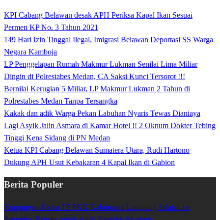
KPI Cabang Belawan desak APH Periksa Kapal Ikan Sesuai
Permen KP No. 3 Tahun 2021
149 Hari Izin Tinggal Ilegal, Imigrasi Belawan Deportasi SS Warga
Negara Kamboja
LP Penggelapan Rumah Makmur Lukman Senilai Lima Miliar
Dingin di Polrestabes Medan, CA Saksi Kunci Tersorot !!!
Bernilai Kerugian 5 Miliar, LP Makmur Lukman 2 Tahun di
Polrestabes Medan Tanpa Tersangka
Kakak dan adik Warga Pekan Labuhan Nyaris Tewas Dianiaya
Lagi Asyik Jalin Asmara di Kamar Hotel !! 2 Oknum Dokter Tebing
Tinggi Kena Sidang di PN Medan
Ketua KPI Cabang Belawan Sumatera Utara, Rudi Hartono
Dukung APH Usut Kebakaran 4 Kapal Ikan di Gabion
Berita Populer
Kunjungan Ketua TP PKK Kabupaten Lampung Selatan ke
Penerima Bansos untuk Anak Berisiko Stunting