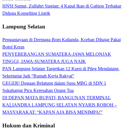
HNSI Sumut, Zulfahri Siagian: 4 Kapal Ikan di Gabion Terbakar
Diduga Konselting Listrik
Lampung Selatan
Penganiayaan di Dermaga Bom Kalianda, Korban Dihajar Pakai
Botol Keras
PENYEBERANGAN SUMATERA-JAWA MELONJAK
TINGGI, JAWA-SUMATERA JUGA NAIK
PAN Lampung Selatan Targetkan 12 Kursi di Pileg Mendatang,
Sekretariat Jadi “Rumah Kerja Rakyat”
GEGER! Dugaan Belatung dalam Susu MBG di SDN 1
Sukabanjar Picu Keresahan Orang Tua
DI DEPAN MATA BUPATI, BANGUNAN TERMINAL
KALIANDRA LAMPUNG SELATAN NYARIS ROBOH –
MASYARAKAT: “KAPAN AJA BISA MENIMPA!”
Hukum dan Kriminal