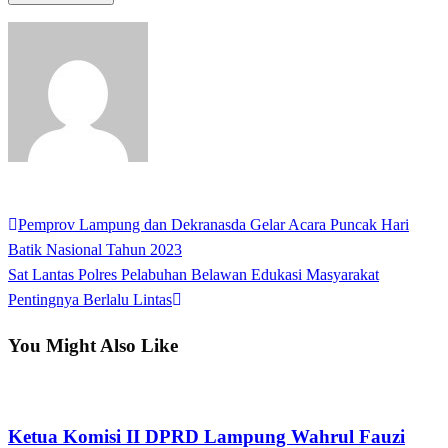
View all posts
Previous
Pemprov Lampung dan Dekranasda Gelar Acara Puncak Hari
Navigasi
Post
Batik Nasional Tahun 2023
pos
Next
Sat Lantas Polres Pelabuhan Belawan Edukasi Masyarakat
Post
Pentingnya Berlalu Lintas
You Might Also Like
Apakabar INDONESIA
Ketua Komisi II DPRD Lampung Wahrul Fauzi