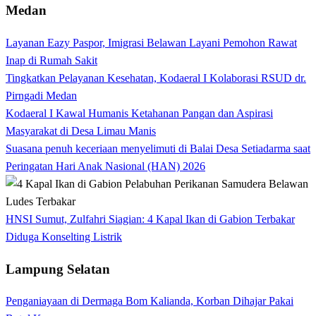
Medan
Layanan Eazy Paspor, Imigrasi Belawan Layani Pemohon Rawat
Inap di Rumah Sakit
Tingkatkan Pelayanan Kesehatan, Kodaeral I Kolaborasi RSUD dr.
Pirngadi Medan‎
Kodaeral I Kawal Humanis Ketahanan Pangan dan Aspirasi
Masyarakat di Desa Limau Manis
Suasana penuh keceriaan menyelimuti di Balai Desa Setiadarma saat
Peringatan Hari Anak Nasional (HAN) 2026
HNSI Sumut, Zulfahri Siagian: 4 Kapal Ikan di Gabion Terbakar
Diduga Konselting Listrik
Lampung Selatan
Penganiayaan di Dermaga Bom Kalianda, Korban Dihajar Pakai