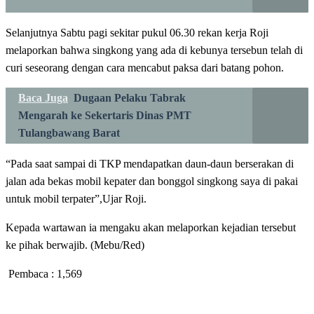
Selanjutnya Sabtu pagi sekitar pukul 06.30 rekan kerja Roji
melaporkan bahwa singkong yang ada di kebunya tersebun telah di
curi seseorang dengan cara mencabut paksa dari batang pohon.
Baca Juga
Dugaan Pelaku Tabrak
Mengarah ke Sekertaris Dinas PMT
Tulangbawang Barat
“Pada saat sampai di TKP mendapatkan daun-daun berserakan di
jalan ada bekas mobil kepater dan bonggol singkong saya di pakai
untuk mobil terpater”,Ujar Roji.
Kepada wartawan ia mengaku akan melaporkan kejadian tersebut
ke pihak berwajib. (Mebu/Red)
Pembaca :
1,569
LEAVE A RESPONSE