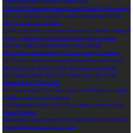
Orang Suami Isteri Dilarikan ke Rumah Sakit
DARURAT! Kebakaran Melanda Samsat Kalianda, Puluhan Warga
PULANG KECEWA — KUPT Cinthia Pandanwangi TIDAK
ADA di Lokasi Saat Kejadian!
UNGKAP KASUS: Dua Pelaku Pencurian di Candipuro Ditangkap
Cepat — Kapolres: Saya Akan Berikan Penghargaan kepada
Kapolsek! Kades Batuliman: Beliau Pantas Dihargai!
BNCT Terima Benchmarking PT Kaltim Kariangau Terminal
ASDP Resmi Luncurkan Sterilisasi Pelabuhan Secara Penuh di 6
Pelabuhan Utama, Tandai Era Baru Penyeberangan Nasional
KPI Cabang Belawan desak APH Periksa Kapal Ikan Sesuai
Permen KP No. 3 Tahun 2021
Nama Calon Panitia PAW dari 4 Dusun Telah Disepakati, Tanggal
Pemilihan Kades Belum Ditetapkan
Desa Tengkujuh Bentuk Panitia PAW, Tanggal Pemilihan Kades
Belum Ditetapkan
Disparbud Lampung Selatan Gelar Pelatihan Pembuatan Souvenir,
Angkat Motif Tapis dan Filosofi Lokal