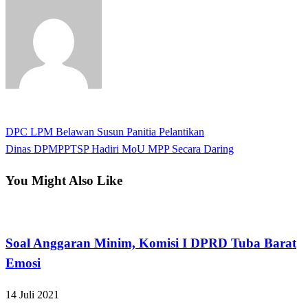
View all posts
Previous
DPC LPM Belawan Susun Panitia Pelantikan
Navigasi
Post
Next
Dinas DPMPPTSP Hadiri MoU MPP Secara Daring
pos
Post
You Might Also Like
Tulangbawang Barat
Soal Anggaran Minim, Komisi I DPRD Tuba Barat
Emosi
14 Juli 2021