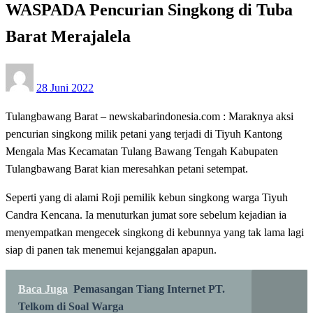
WASPADA Pencurian Singkong di Tuba
Barat Merajalela
Posted
28 Juni 2022
on
Tulangbawang Barat – newskabarindonesia.com : Maraknya aksi
pencurian singkong milik petani yang terjadi di Tiyuh Kantong
Mengala Mas Kecamatan Tulang Bawang Tengah Kabupaten
Tulangbawang Barat kian meresahkan petani setempat.
Seperti yang di alami Roji pemilik kebun singkong warga Tiyuh
Candra Kencana. Ia menuturkan jumat sore sebelum kejadian ia
menyempatkan mengecek singkong di kebunnya yang tak lama lagi
siap di panen tak menemui kejanggalan apapun.
Baca Juga
Pemasangan Tiang Internet PT.
Telkom di Soal Warga