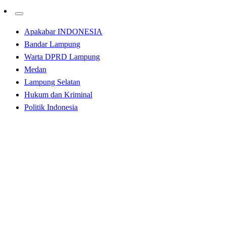
Apakabar INDONESIA
Bandar Lampung
Warta DPRD Lampung
Medan
Lampung Selatan
Hukum dan Kriminal
Politik Indonesia
Homepage
Tulangbawang Barat
WASPADA Pencurian Singkong di Tuba Barat
Merajalela
Tulangbawang Barat