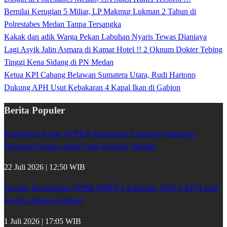
Bernilai Kerugian 5 Miliar, LP Makmur Lukman 2 Tahun di
Polrestabes Medan Tanpa Tersangka
Kakak dan adik Warga Pekan Labuhan Nyaris Tewas Dianiaya
Lagi Asyik Jalin Asmara di Kamar Hotel !! 2 Oknum Dokter Tebing
Tinggi Kena Sidang di PN Medan
Ketua KPI Cabang Belawan Sumatera Utara, Rudi Hartono
Dukung APH Usut Kebakaran 4 Kapal Ikan di Gabion
Berita Populer
Kunjungan Ketua TP PKK Kabupaten Lampung Selatan ke
Penerima Bansos untuk Anak Berisiko Stunting
22 Juli 2026 | 12:50 WIB
Dugaan Kecurangan SPMB SMPN 1 Kalianda, OKP KAPI Lapor
Kejari Lampung Selatan
1 Juli 2026 | 17:05 WIB