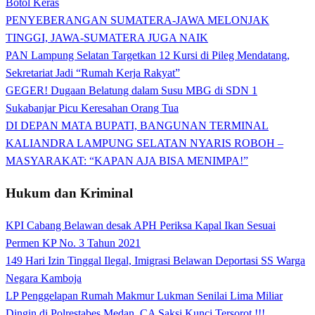
Botol Keras
PENYEBERANGAN SUMATERA-JAWA MELONJAK
TINGGI, JAWA-SUMATERA JUGA NAIK
PAN Lampung Selatan Targetkan 12 Kursi di Pileg Mendatang,
Sekretariat Jadi “Rumah Kerja Rakyat”
GEGER! Dugaan Belatung dalam Susu MBG di SDN 1
Sukabanjar Picu Keresahan Orang Tua
DI DEPAN MATA BUPATI, BANGUNAN TERMINAL
KALIANDRA LAMPUNG SELATAN NYARIS ROBOH –
MASYARAKAT: “KAPAN AJA BISA MENIMPA!”
Hukum dan Kriminal
KPI Cabang Belawan desak APH Periksa Kapal Ikan Sesuai
Permen KP No. 3 Tahun 2021
149 Hari Izin Tinggal Ilegal, Imigrasi Belawan Deportasi SS Warga
Negara Kamboja
LP Penggelapan Rumah Makmur Lukman Senilai Lima Miliar
Dingin di Polrestabes Medan, CA Saksi Kunci Tersorot !!!