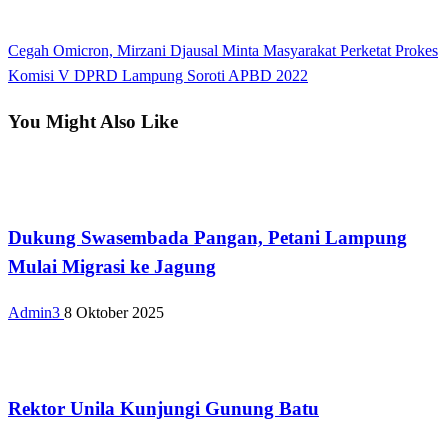
View all posts
Previous
Cegah Omicron, Mirzani Djausal Minta Masyarakat Perketat Prokes
Navigasi
Post
Next
Komisi V DPRD Lampung Soroti APBD 2022
pos
Post
You Might Also Like
Bandar Lampung
Dukung Swasembada Pangan, Petani Lampung
Mulai Migrasi ke Jagung
Admin3
8 Oktober 2025
Bandar Lampung
Rektor Unila Kunjungi Gunung Batu