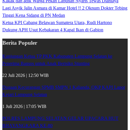
Kakak dan adik Warga Pekan Labuhan Nyaris Tewas Dianiaya
Lagi Asyik Jalin Asmara di Kamar Hotel !! 2 Oknum Dokter Tebing
Tinggi Kena Sidang di PN Medan
Ketua KPI Cabang Belawan Sumatera Utara, Rudi Hartono
Dukung APH Usut Kebakaran 4 Kapal Ikan di Gabion
Berita Populer
Kunjungan Ketua TP PKK Kabupaten Lampung Selatan ke
Penerima Bansos untuk Anak Berisiko Stunting
22 Juli 2026 | 12:50 WIB
Dugaan Kecurangan SPMB SMPN 1 Kalianda, OKP KAPI Lapor
Kejari Lampung Selatan
1 Juli 2026 | 17:05 WIB
POLRES LAMPUNG SELATAN GELAR UPACARA HUT
BHAYANGKARA KE-80