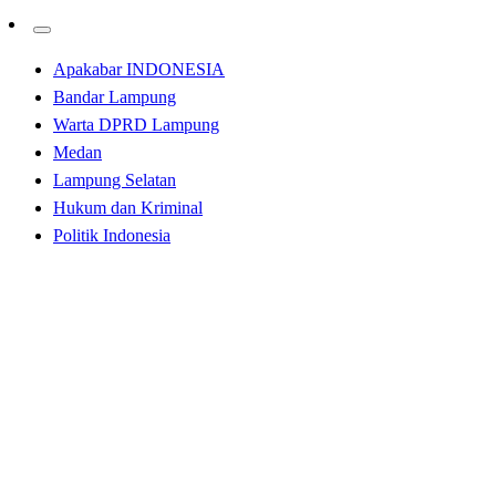
Apakabar INDONESIA
Bandar Lampung
Warta DPRD Lampung
Medan
Lampung Selatan
Hukum dan Kriminal
Politik Indonesia
Homepage
Bandar Lampung
Watoni Nurdin Sosperda No. 3 Tahun 2020, Babinsa :
“Ayo Terapkan Prokes 5M”
Bandar Lampung