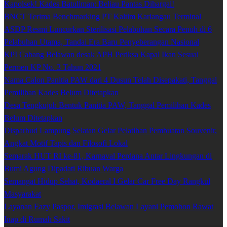
Kapolsek! Kades Batuliman: Beliau Pantas Dihargai!
BNCT Terima Benchmarking PT Kaltim Kariangau Terminal
ASDP Resmi Luncurkan Sterilisasi Pelabuhan Secara Penuh di 6
Pelabuhan Utama, Tandai Era Baru Penyeberangan Nasional
KPI Cabang Belawan desak APH Periksa Kapal Ikan Sesuai
Permen KP No. 3 Tahun 2021
Nama Calon Panitia PAW dari 4 Dusun Telah Disepakati, Tanggal
Pemilihan Kades Belum Ditetapkan
Desa Tengkujuh Bentuk Panitia PAW, Tanggal Pemilihan Kades
Belum Ditetapkan
Disparbud Lampung Selatan Gelar Pelatihan Pembuatan Souvenir,
Angkat Motif Tapis dan Filosofi Lokal
Semarak HUT RI ke-81, Karnaval Perdana Antar Lingkungan di
Bumi Agung Dipadati Ribuan Warga
Semangat Hidup Sehat, Kodaeral I Gelar Car Free Day Rangkul
Masyarakat
Layanan Eazy Paspor, Imigrasi Belawan Layani Pemohon Rawat
Inap di Rumah Sakit