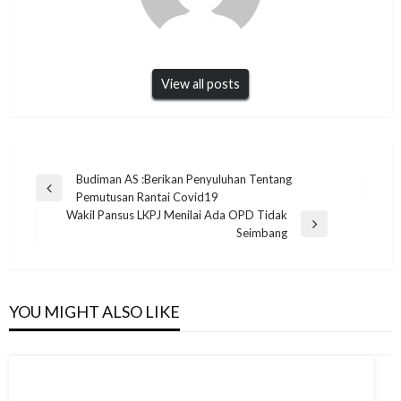
View all posts
Navigasi
Budiman AS :Berikan Penyuluhan Tentang
Previous
Pemutusan Rantai Covid19
pos
Post
Wakil Pansus LKPJ Menilai Ada OPD Tidak
Next
Seimbang
Post
YOU MIGHT ALSO LIKE