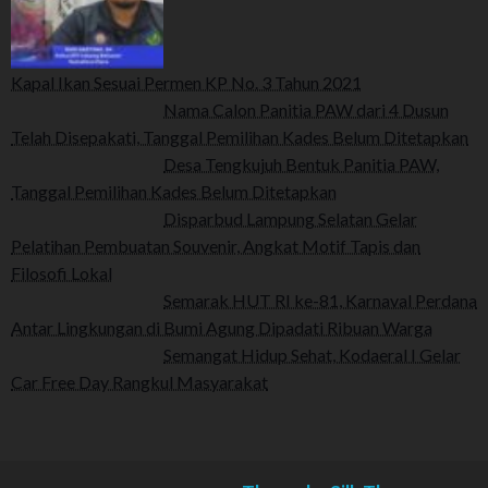
Kapal Ikan Sesuai Permen KP No. 3 Tahun 2021
Nama Calon Panitia PAW dari 4 Dusun
Telah Disepakati, Tanggal Pemilihan Kades Belum Ditetapkan
Desa Tengkujuh Bentuk Panitia PAW,
Tanggal Pemilihan Kades Belum Ditetapkan
Disparbud Lampung Selatan Gelar
Pelatihan Pembuatan Souvenir, Angkat Motif Tapis dan
Filosofi Lokal
Semarak HUT RI ke-81, Karnaval Perdana
Antar Lingkungan di Bumi Agung Dipadati Ribuan Warga
Semangat Hidup Sehat, Kodaeral I Gelar
Car Free Day Rangkul Masyarakat