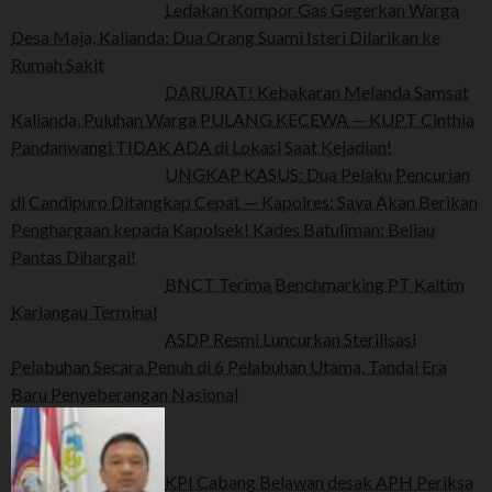
Ledakan Kompor Gas Gegerkan Warga
Desa Maja, Kalianda: Dua Orang Suami Isteri Dilarikan ke
Rumah Sakit
DARURAT! Kebakaran Melanda Samsat
Kalianda, Puluhan Warga PULANG KECEWA — KUPT Cinthia
Pandanwangi TIDAK ADA di Lokasi Saat Kejadian!
UNGKAP KASUS: Dua Pelaku Pencurian
di Candipuro Ditangkap Cepat — Kapolres: Saya Akan Berikan
Penghargaan kepada Kapolsek! Kades Batuliman: Beliau
Pantas Dihargai!
BNCT Terima Benchmarking PT Kaltim
Kariangau Terminal
ASDP Resmi Luncurkan Sterilisasi
Pelabuhan Secara Penuh di 6 Pelabuhan Utama, Tandai Era
Baru Penyeberangan Nasional
KPI Cabang Belawan desak APH Periksa