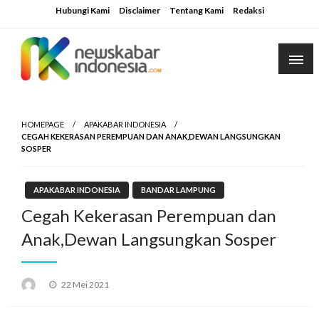
Skip
Hubungi Kami
Disclaimer
Tentang Kami
Redaksi
to
content
HOMEPAGE
APAKABAR INDONESIA
CEGAH KEKERASAN PEREMPUAN DAN ANAK,DEWAN LANGSUNGKAN
SOSPER
APAKABAR INDONESIA
BANDAR LAMPUNG
Cegah Kekerasan Perempuan dan
Anak,Dewan Langsungkan Sosper
Posted
22 Mei 2021
on