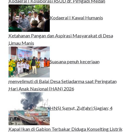
Kodaeral I Kolaborasi RSUD dr. Pirngadi Medan‎
Kodaeral I Kawal Humanis
Ketahanan Pangan dan Aspirasi Masyarakat di Desa
Limau Manis
Suasana penuh keceriaan
menyelimuti di Balai Desa Setiadarma saat Peringatan
Hari Anak Nasional (HAN) 2026
HNSI Sumut, Zulfahri Siagian: 4
Kapal Ikan di Gabion Terbakar Diduga Konselting Listrik