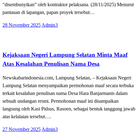
“disembunyikan” oleh kontraktor pelaksana. (28/11/2025) Menurut
pantauan di lapangan, papan proyek tersebut…
Posted
28 November 2025
Admin3
on
Apakabar INDONESIA
Kabar Daerah
Lampung Selatan
Kejaksaan Negeri Lampung Selatan Minta Maaf
Atas Kesalahan Penulisan Nama Desa
Newskabarindonesia.com, Lampung Selatan, – Kejaksaan Negeri
Lampung Selatan menyampaikan permohonan maaf secara terbuka
terkait kesalahan penulisan nama Desa Hara Banjarmanis dalam
sebuah undangan resmi. Permohonan maaf ini disampaikan
langsung oleh Kasi Pidsus, Rasoen, sebagai bentuk tanggung jawab
atas kelalaian tersebut….
Posted
27 November 2025
Admin3
on