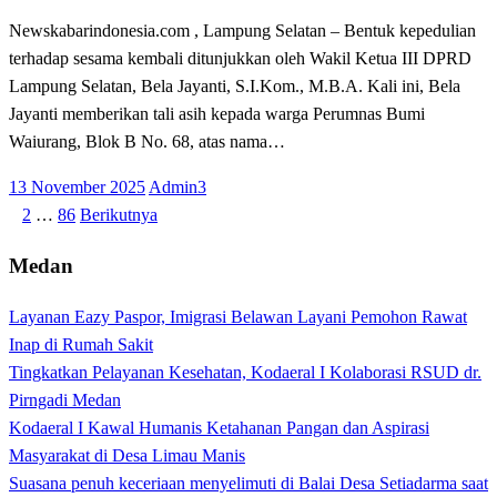
Newskabarindonesia.com , Lampung Selatan – Bentuk kepedulian
terhadap sesama kembali ditunjukkan oleh Wakil Ketua III DPRD
Lampung Selatan, Bela Jayanti, S.I.Kom., M.B.A. Kali ini, Bela
Jayanti memberikan tali asih kepada warga Perumnas Bumi
Waiurang, Blok B No. 68, atas nama…
Posted
13 November 2025
Admin3
on
1
2
…
86
Berikutnya
Paginasi
pos
Medan
Layanan Eazy Paspor, Imigrasi Belawan Layani Pemohon Rawat
Inap di Rumah Sakit
Tingkatkan Pelayanan Kesehatan, Kodaeral I Kolaborasi RSUD dr.
Pirngadi Medan‎
Kodaeral I Kawal Humanis Ketahanan Pangan dan Aspirasi
Masyarakat di Desa Limau Manis
Suasana penuh keceriaan menyelimuti di Balai Desa Setiadarma saat