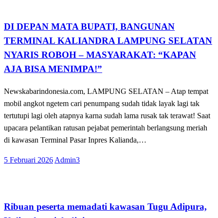
Lampung Selatan
DI DEPAN MATA BUPATI, BANGUNAN
TERMINAL KALIANDRA LAMPUNG SELATAN
NYARIS ROBOH – MASYARAKAT: “KAPAN
AJA BISA MENIMPA!”
Newskabarindonesia.com, LAMPUNG SELATAN – Atap tempat
mobil angkot ngetem cari penumpang sudah tidak layak lagi tak
tertutupi lagi oleh atapnya karna sudah lama rusak tak terawat! Saat
upacara pelantikan ratusan pejabat pemerintah berlangsung meriah
di kawasan Terminal Pasar Inpres Kalianda,…
Posted
5 Februari 2026
Admin3
on
Lampung Selatan
Ribuan peserta memadati kawasan Tugu Adipura,