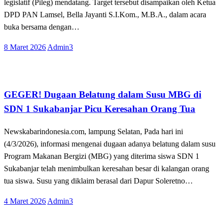
legislatif (Pileg) mendatang. Target tersebut disampaikan oleh Ketua
DPD PAN Lamsel, Bella Jayanti S.I.Kom., M.B.A., dalam acara
buka bersama dengan…
Posted
8 Maret 2026
Admin3
on
Apakabar INDONESIA
Lampung Selatan
GEGER! Dugaan Belatung dalam Susu MBG di
SDN 1 Sukabanjar Picu Keresahan Orang Tua
Newskabarindonesia.com, lampung Selatan, Pada hari ini
(4/3/2026), informasi mengenai dugaan adanya belatung dalam susu
Program Makanan Bergizi (MBG) yang diterima siswa SDN 1
Sukabanjar telah menimbulkan keresahan besar di kalangan orang
tua siswa. Susu yang diklaim berasal dari Dapur Soleretno…
Posted
4 Maret 2026
Admin3
on