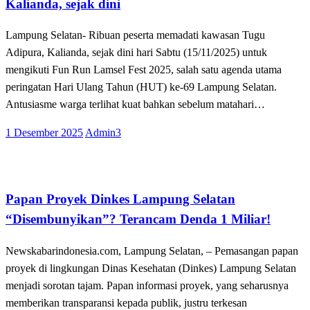
Kalianda, sejak dini
Lampung Selatan- Ribuan peserta memadati kawasan Tugu
Adipura, Kalianda, sejak dini hari Sabtu (15/11/2025) untuk
mengikuti Fun Run Lamsel Fest 2025, salah satu agenda utama
peringatan Hari Ulang Tahun (HUT) ke-69 Lampung Selatan.
Antusiasme warga terlihat kuat bahkan sebelum matahari…
Posted
1 Desember 2025
Admin3
on
Apakabar INDONESIA
Lampung Selatan
Papan Proyek Dinkes Lampung Selatan
“Disembunyikan”? Terancam Denda 1 Miliar!
Newskabarindonesia.com, Lampung Selatan, – Pemasangan papan
proyek di lingkungan Dinas Kesehatan (Dinkes) Lampung Selatan
menjadi sorotan tajam. Papan informasi proyek, yang seharusnya
memberikan transparansi kepada publik, justru terkesan