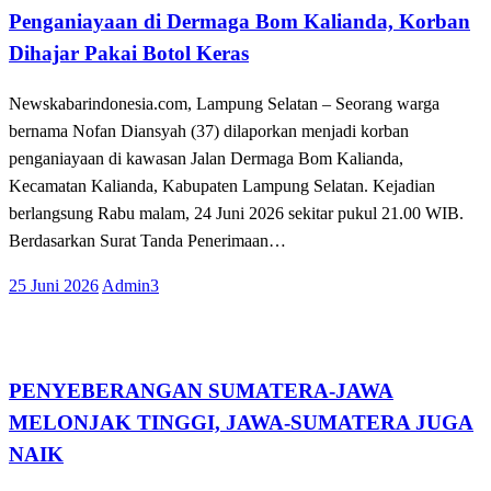
Penganiayaan di Dermaga Bom Kalianda, Korban
Dihajar Pakai Botol Keras
Newskabarindonesia.com, Lampung Selatan – Seorang warga
bernama Nofan Diansyah (37) dilaporkan menjadi korban
penganiayaan di kawasan Jalan Dermaga Bom Kalianda,
Kecamatan Kalianda, Kabupaten Lampung Selatan. Kejadian
berlangsung Rabu malam, 24 Juni 2026 sekitar pukul 21.00 WIB.
Berdasarkan Surat Tanda Penerimaan…
Posted
25 Juni 2026
Admin3
on
Lampung Selatan
PENYEBERANGAN SUMATERA-JAWA
MELONJAK TINGGI, JAWA-SUMATERA JUGA
NAIK