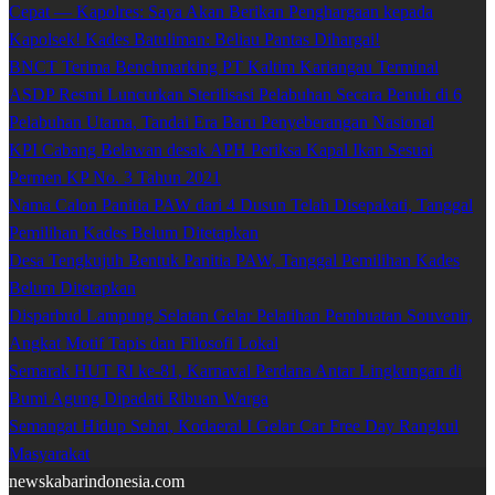
Cepat — Kapolres: Saya Akan Berikan Penghargaan kepada
Kapolsek! Kades Batuliman: Beliau Pantas Dihargai!
BNCT Terima Benchmarking PT Kaltim Kariangau Terminal
ASDP Resmi Luncurkan Sterilisasi Pelabuhan Secara Penuh di 6
Pelabuhan Utama, Tandai Era Baru Penyeberangan Nasional
KPI Cabang Belawan desak APH Periksa Kapal Ikan Sesuai
Permen KP No. 3 Tahun 2021
Nama Calon Panitia PAW dari 4 Dusun Telah Disepakati, Tanggal
Pemilihan Kades Belum Ditetapkan
Desa Tengkujuh Bentuk Panitia PAW, Tanggal Pemilihan Kades
Belum Ditetapkan
Disparbud Lampung Selatan Gelar Pelatihan Pembuatan Souvenir,
Angkat Motif Tapis dan Filosofi Lokal
Semarak HUT RI ke-81, Karnaval Perdana Antar Lingkungan di
Bumi Agung Dipadati Ribuan Warga
Semangat Hidup Sehat, Kodaeral I Gelar Car Free Day Rangkul
Masyarakat
newskabarindonesia.com