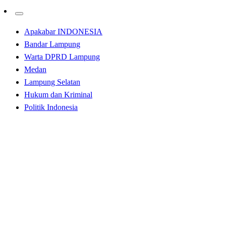
Apakabar INDONESIA
Bandar Lampung
Warta DPRD Lampung
Medan
Lampung Selatan
Hukum dan Kriminal
Politik Indonesia
Homepage
Apakabar INDONESIA
Papan Proyek Dinkes Lampung Selatan
“Disembunyikan”? Terancam Denda 1 Miliar!
Apakabar INDONESIA
Lampung Selatan