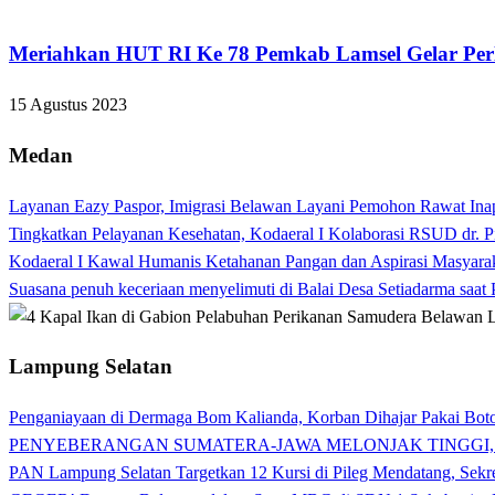
Lampung Selatan
Meriahkan HUT RI Ke 78 Pemkab Lamsel Gelar Per
15 Agustus 2023
Medan
Layanan Eazy Paspor, Imigrasi Belawan Layani Pemohon Rawat Ina
Tingkatkan Pelayanan Kesehatan, Kodaeral I Kolaborasi RSUD dr. P
Kodaeral I Kawal Humanis Ketahanan Pangan dan Aspirasi Masyara
Suasana penuh keceriaan menyelimuti di Balai Desa Setiadarma saa
Lampung Selatan
Penganiayaan di Dermaga Bom Kalianda, Korban Dihajar Pakai Boto
PENYEBERANGAN SUMATERA-JAWA MELONJAK TINGGI,
PAN Lampung Selatan Targetkan 12 Kursi di Pileg Mendatang, Sekre