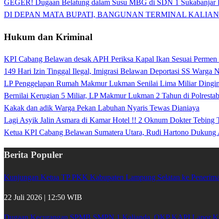
GEGER! Dugaan Belatung dalam Susu MBG di SDN 1 Sukabanjar P
DI DEPAN MATA BUPATI, BANGUNAN TERMINAL KALIAN
Hukum dan Kriminal
KPI Cabang Belawan desak APH Periksa Kapal Ikan Sesuai Permen
149 Hari Izin Tinggal Ilegal, Imigrasi Belawan Deportasi SS Warga
LP Penggelapan Rumah Makmur Lukman Senilai Lima Miliar Dingin d
Bernilai Kerugian 5 Miliar, LP Makmur Lukman 2 Tahun di Polrest
Kakak dan adik Warga Pekan Labuhan Nyaris Tewas Dianiaya
Lagi Asyik Jalin Asmara di Kamar Hotel !! 2 Oknum Dokter Tebing
Ketua KPI Cabang Belawan Sumatera Utara, Rudi Hartono Dukung 
Berita Populer
Kunjungan Ketua TP PKK Kabupaten Lampung Selatan ke Penerima 
22 Juli 2026 | 12:50 WIB
Dugaan Kecurangan SPMB SMPN 1 Kalianda, OKP KAPI Lapor Kej