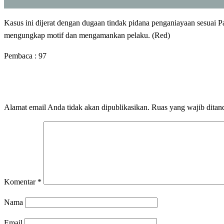
Kasus ini dijerat dengan dugaan tindak pidana penganiayaan sesuai
mengungkap motif dan mengamankan pelaku. (Red)
Pembaca :
97
LEAVE A RESPONSE
Alamat email Anda tidak akan dipublikasikan.
Ruas yang wajib ditan
Komentar
*
Nama
Email