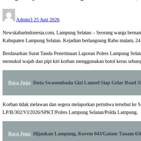
Posted
Admin3
25 Juni 2026
on
Newskabarindonesia.com, Lampung Selatan – Seorang warga bernam
Kabupaten Lampung Selatan. Kejadian berlangsung Rabu malam, 24 
Berdasarkan Surat Tanda Penerimaan Laporan Polres Lampung Selatan,
memukul wajah dan pipi kiri korban menggunakan botol keras sebany
Baca Juga
Duta Swasembada Gizi Lamsel Siap Gelar Road 
Korban tidak melawan dan segera melaporkan peristiwa tersebut ke 
LP/B/302/VI/2026/SPKT/Polres Lampung Selatan/Polda Lampung.
Baca Juga
Hijaukan Lampung, Korem 043/Gatam Tanam 63