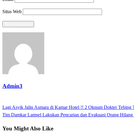
Situs Web
Admin3
View all posts
Previous
Lagi Asyik Jalin Asmara di Kamar Hotel !! 2 Oknum Dokter Tebing
Navigasi
Post
Next
Tim Damkar Lamsel Lakukan Pencarian dan Evakuasi Orang Hilang di
pos
Post
You Might Also Like