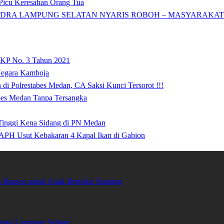
icu Keresahan Orang Tua
DRA LAMPUNG SELATAN NYARIS ROBOH – MASYARAKAT: 
 KP No. 3 Tahun 2021
 Negara Kamboja
i Polrestabes Medan, CA Saksi Kunci Tersorot !!!
abes Medan Tanpa Tersangka
 Tinggi Kena Sidang di PN Medan
APH Usut Kebakaran 4 Kapal Ikan di Gabion
Bansos untuk Anak Berisiko Stunting
ari Lampung Selatan