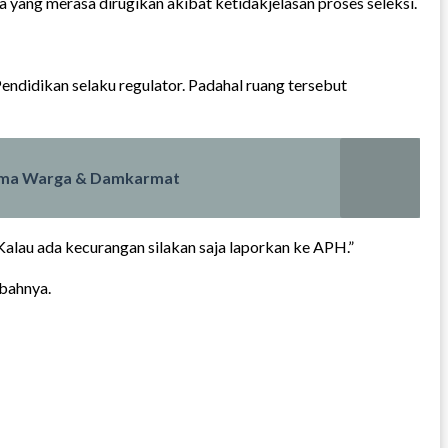
 yang merasa dirugikan akibat ketidakjelasan proses seleksi.
endidikan selaku regulator. Padahal ruang tersebut
 Sama Warga & Damkarmat
alau ada kecurangan silakan saja laporkan ke APH.”
mbahnya.