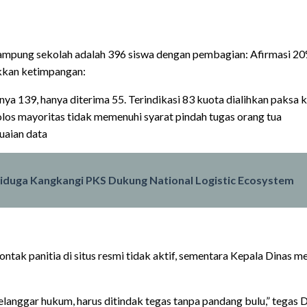
ung sekolah adalah 396 siswa dengan pembagian: Afirmasi 20% (
kkan ketimpangan:
usnya 139, hanya diterima 55. Terindikasi 83 kuota dialihkan paksa 
lolos mayoritas tidak memenuhi syarat pindah tugas orang tua
uaian data
duga Kangkangi PKS Dukung National Logistic Ecosystem
tak panitia di situs resmi tidak aktif, sementara Kepala Dinas me
langgar hukum, harus ditindak tegas tanpa pandang bulu,” tegas D