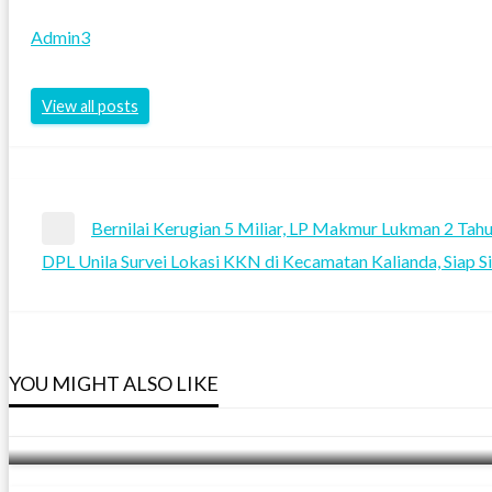
Admin3
View all posts
Navigasi
Bernilai Kerugian 5 Miliar, LP Makmur Lukman 2 Tah
Previous
DPL Unila Survei Lokasi KKN di Kecamatan Kalianda, Siap
pos
Post
Next
Post
APA KABAR LAMPUNG
YOU MIGHT ALSO LIKE
APA KABAR LAMPUNG
Zulhas Apresiasi IDS Sumatra 2026 di Lampu
APA KABAR LAMPUNG
Admin3
23 Mei 2026
Tak Main-main! Gapeksindo Lampung Koordi
APA KABAR LAMPUNG
Admin3
29 Juli 2025