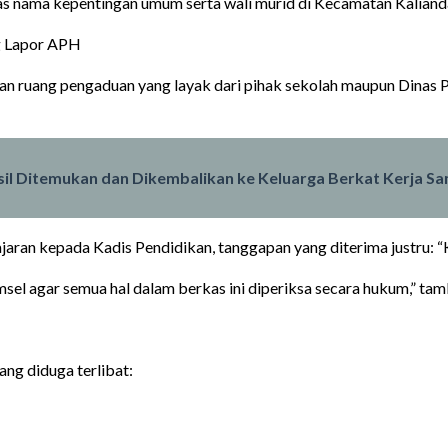
as nama kepentingan umum serta wali murid di Kecamatan Kalianda
g Lapor APH
an ruang pengaduan yang layak dari pihak sekolah maupun Dinas P
asil Ditemukan dan Dikembalikan ke Keluarga Berkat Kerja
ran kepada Kadis Pendidikan, tanggapan yang diterima justru: “K
msel agar semua hal dalam berkas ini diperiksa secara hukum,” ta
g diduga terlibat: