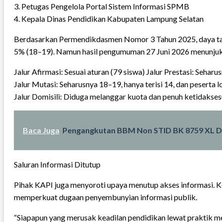
3. Petugas Pengelola Portal Sistem Informasi SPMB
4. Kepala Dinas Pendidikan Kabupaten Lampung Selatan
Berdasarkan Permendikdasmen Nomor 3 Tahun 2025, daya tamp
5% (18–19). Namun hasil pengumuman 27 Juni 2026 menunju
Jalur Afirmasi: Sesuai aturan (79 siswa) Jalur Prestasi: Sehar
Jalur Mutasi: Seharusnya 18–19, hanya terisi 14, dan peserta 
Jalur Domisili: Diduga melanggar kuota dan penuh ketidakses
Baca Juga
Pengangkutan BBM Non STID BK 8759 XL Di
Saluran Informasi Ditutup
Pihak KAPI juga menyoroti upaya menutup akses informasi. Kon
memperkuat dugaan penyembunyian informasi publik.
“Siapapun yang merusak keadilan pendidikan lewat praktik me