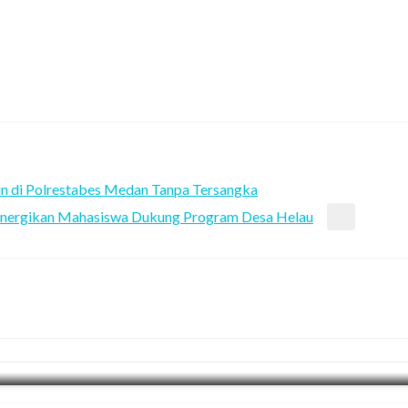
un di Polrestabes Medan Tanpa Tersangka
 Sinergikan Mahasiswa Dukung Program Desa Helau
ng Selatan: Event Kelas Nasional Berjalan Su
nasi dengan KPK