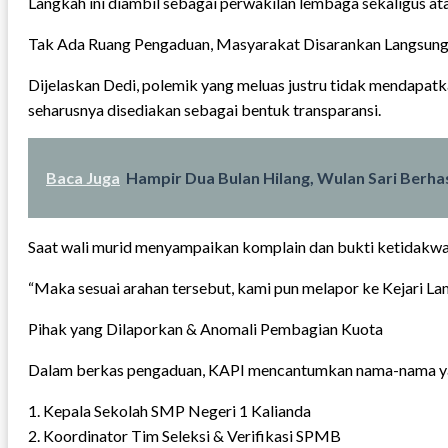
Langkah ini diambil sebagai perwakilan lembaga sekaligus at
Tak Ada Ruang Pengaduan, Masyarakat Disarankan Langsun
Dijelaskan Dedi, polemik yang meluas justru tidak mendapatk
seharusnya disediakan sebagai bentuk transparansi.
Baca Juga
Hampir Dua Bulan Hilang, Wulan Sari Berh
Saat wali murid menyampaikan komplain dan bukti ketidakwaja
“Maka sesuai arahan tersebut, kami pun melapor ke Kejari La
Pihak yang Dilaporkan & Anomali Pembagian Kuota
Dalam berkas pengaduan, KAPI mencantumkan nama-nama yan
1. Kepala Sekolah SMP Negeri 1 Kalianda
2. Koordinator Tim Seleksi & Verifikasi SPMB