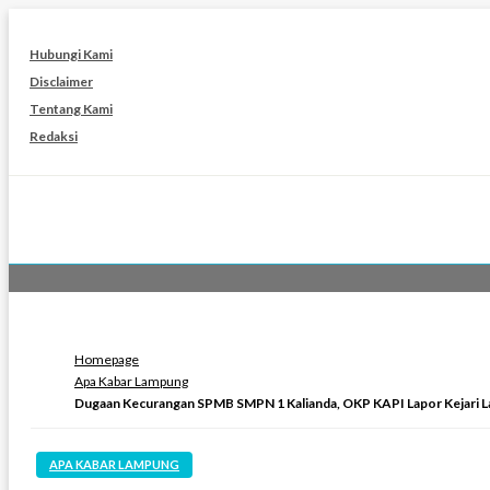
Skip
to
Hubungi Kami
content
Disclaimer
Tentang Kami
Redaksi
Homepage
Apa Kabar Lampung
Dugaan Kecurangan SPMB SMPN 1 Kalianda, OKP KAPI Lapor Kejari 
APA KABAR LAMPUNG