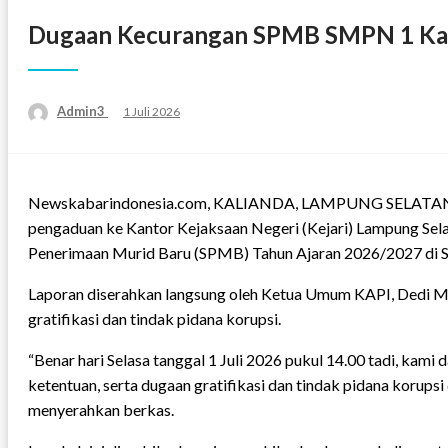
Dugaan Kecurangan SPMB SMPN 1 Kali
Posted
Admin3
1 Juli 2026
on
Newskabarindonesia.com, KALIANDA, LAMPUNG SELATAN – O
pengaduan ke Kantor Kejaksaan Negeri (Kejari) Lampung Selat
Penerimaan Murid Baru (SPMB) Tahun Ajaran 2026/2027 di S
Laporan diserahkan langsung oleh Ketua Umum KAPI, Dedi M
gratifikasi dan tindak pidana korupsi.
“Benar hari Selasa tanggal 1 Juli 2026 pukul 14.00 tadi, k
ketentuan, serta dugaan gratifikasi dan tindak pidana korup
menyerahkan berkas.