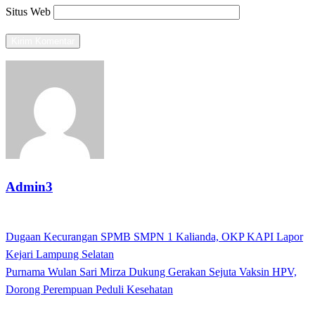
Situs Web
Admin3
View all posts
Previous
Dugaan Kecurangan SPMB SMPN 1 Kalianda, OKP KAPI Lapor
Navigasi
Post
Kejari Lampung Selatan
pos
Next
Purnama Wulan Sari Mirza Dukung Gerakan Sejuta Vaksin HPV,
Post
Dorong Perempuan Peduli Kesehatan