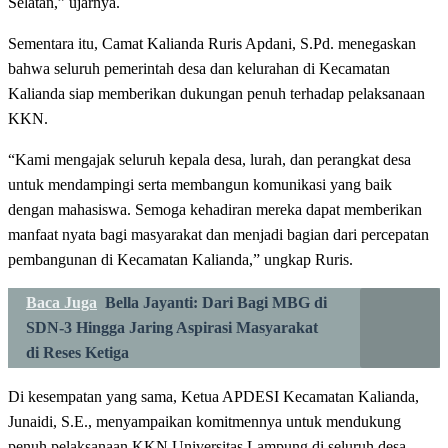
Selatan,” ujarnya.
Sementara itu, Camat Kalianda Ruris Apdani, S.Pd. menegaskan
bahwa seluruh pemerintah desa dan kelurahan di Kecamatan
Kalianda siap memberikan dukungan penuh terhadap pelaksanaan
KKN.
“Kami mengajak seluruh kepala desa, lurah, dan perangkat desa
untuk mendampingi serta membangun komunikasi yang baik
dengan mahasiswa. Semoga kehadiran mereka dapat memberikan
manfaat nyata bagi masyarakat dan menjadi bagian dari percepatan
pembangunan di Kecamatan Kalianda,” ungkap Ruris.
Baca Juga
Bella Jayanti: Dari Bagi MBG di
SDN-3 Hingga Jaring Aspirasi Masyarakat
di Reses Ketiga
Di kesempatan yang sama, Ketua APDESI Kecamatan Kalianda,
Junaidi, S.E., menyampaikan komitmennya untuk mendukung
penuh pelaksanaan KKN Universitas Lampung di seluruh desa