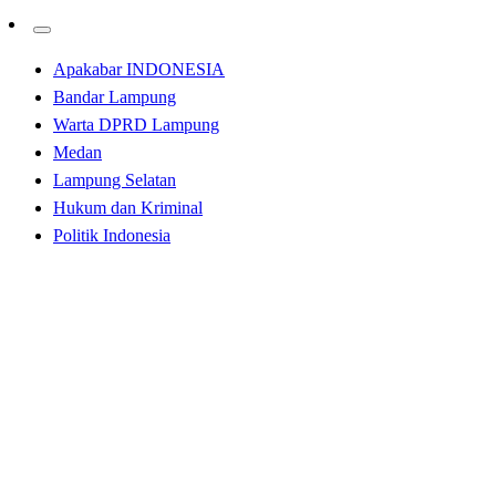
Apakabar INDONESIA
Bandar Lampung
Warta DPRD Lampung
Medan
Lampung Selatan
Hukum dan Kriminal
Politik Indonesia
Homepage
Tak Berkategori
DPL Unila Survei Lokasi KKN di Kecamatan Kalianda,
Siap Sinergikan Mahasiswa Dukung Program Desa
Helau
Tak Berkategori