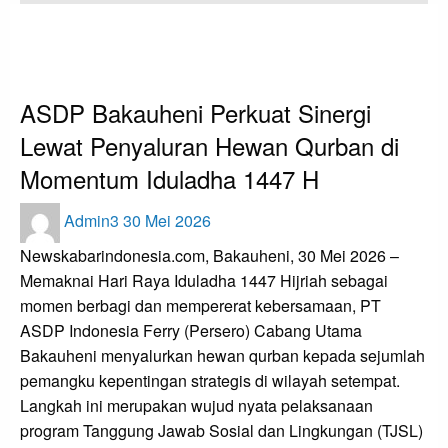
HOMEPAGE
APA KABAR LAMPUNG
ASDP BAKAUHENI PERKUAT SINERGI LEWAT PENYALURAN HEWAN
QURBAN DI MOMENTUM IDULADHA 1447 H
Apa Kabar Lampung
ASDP Bakauheni Perkuat Sinergi
Lewat Penyaluran Hewan Qurban di
Momentum Iduladha 1447 H
Posted
Admin3
30 Mei 2026
on
Newskabarindonesia.com, Bakauheni, 30 Mei 2026 –
Memaknai Hari Raya Iduladha 1447 Hijriah sebagai
momen berbagi dan mempererat kebersamaan, PT
ASDP Indonesia Ferry (Persero) Cabang Utama
Bakauheni menyalurkan hewan qurban kepada sejumlah
pemangku kepentingan strategis di wilayah setempat.
Langkah ini merupakan wujud nyata pelaksanaan
program Tanggung Jawab Sosial dan Lingkungan (TJSL)