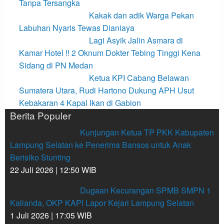
Tanpa Tersangka
Kakak dan adik Warga Pekan
Labuhan Nyaris Tewas Dianiaya
Lagi Asyik Jalin Asmara di
Kamar Hotel !! 2 Oknum Dokter Tebing Tinggi Kena
Sidang di PN Medan
Ketua KPI Cabang Belawan
Sumatera Utara, Rudi Hartono Dukung APH Usut
Kebakaran 4 Kapal Ikan di Gabion
Berita Populer
Kunjungan Ketua TP PKK Kabupaten
Lampung Selatan ke Penerima Bansos untuk Anak
Berisiko Stunting
22 Juli 2026 | 12:50 WIB
Dugaan Kecurangan SPMB SMPN 1
Kalianda, OKP KAPI Lapor Kejari Lampung Selatan
1 Juli 2026 | 17:05 WIB