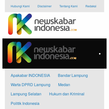
Skip
Hubungi Kami
Disclaimer
Tentang Kami
Redaksi
to
content
Apakabar INDONESIA
Bandar Lampung
Warta DPRD Lampung
Medan
Lampung Selatan
Hukum dan Kriminal
Politik Indonesia