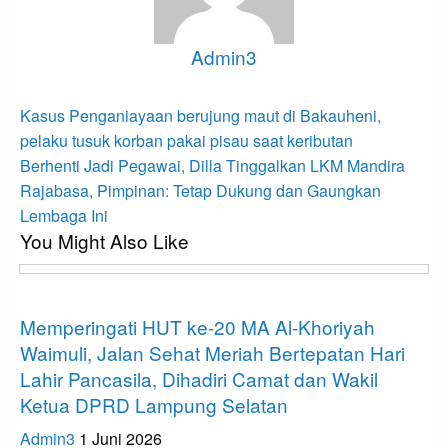
Admin3
View all posts
Navigasi
Previous
Kasus Penganiayaan berujung maut di Bakauheni,
Post
pos
pelaku tusuk korban pakai pisau saat keributan
Next
Berhenti Jadi Pegawai, Dilla Tinggalkan LKM Mandira
Post
Rajabasa, Pimpinan: Tetap Dukung dan Gaungkan
Lembaga Ini
You Might Also Like
Apa Kabar Lampung
Memperingati HUT ke-20 MA Al-Khoriyah
Waimuli, Jalan Sehat Meriah Bertepatan Hari
Lahir Pancasila, Dihadiri Camat dan Wakil
Ketua DPRD Lampung Selatan
Admin3
1 Juni 2026