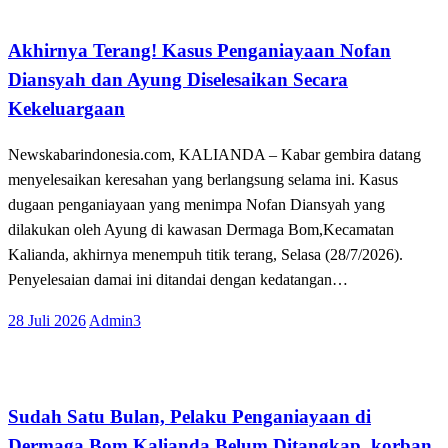
Tak Berkategori
Akhirnya Terang! Kasus Penganiayaan Nofan
Diansyah dan Ayung Diselesaikan Secara
Kekeluargaan
Newskabarindonesia.com, KALIANDA – Kabar gembira datang
menyelesaikan keresahan yang berlangsung selama ini. Kasus
dugaan penganiayaan yang menimpa Nofan Diansyah yang
dilakukan oleh Ayung di kawasan Dermaga Bom,Kecamatan
Kalianda, akhirnya menempuh titik terang, Selasa (28/7/2026).
Penyelesaian damai ini ditandai dengan kedatangan…
Posted
28 Juli 2026
Admin3
on
Tak Berkategori
Sudah Satu Bulan, Pelaku Penganiayaan di
Dermaga Bom Kalianda Belum Ditangkap, korban