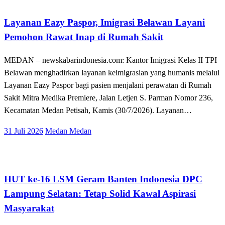
Layanan Eazy Paspor, Imigrasi Belawan Layani
Pemohon Rawat Inap di Rumah Sakit
MEDAN – newskabarindonesia.com: Kantor Imigrasi Kelas II TPI
Belawan menghadirkan layanan keimigrasian yang humanis melalui
Layanan Eazy Paspor bagi pasien menjalani perawatan di Rumah
Sakit Mitra Medika Premiere, Jalan Letjen S. Parman Nomor 236,
Kecamatan Medan Petisah, Kamis (30/7/2026). Layanan…
Posted
31 Juli 2026
Medan Medan
on
Tak Berkategori
HUT ke-16 LSM Geram Banten Indonesia DPC
Lampung Selatan: Tetap Solid Kawal Aspirasi
Masyarakat