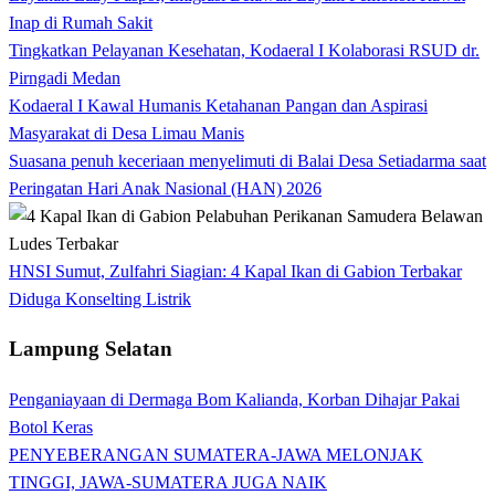
Inap di Rumah Sakit
Tingkatkan Pelayanan Kesehatan, Kodaeral I Kolaborasi RSUD dr.
Pirngadi Medan‎
Kodaeral I Kawal Humanis Ketahanan Pangan dan Aspirasi
Masyarakat di Desa Limau Manis
Suasana penuh keceriaan menyelimuti di Balai Desa Setiadarma saat
Peringatan Hari Anak Nasional (HAN) 2026
HNSI Sumut, Zulfahri Siagian: 4 Kapal Ikan di Gabion Terbakar
Diduga Konselting Listrik
Lampung Selatan
Penganiayaan di Dermaga Bom Kalianda, Korban Dihajar Pakai
Botol Keras
PENYEBERANGAN SUMATERA-JAWA MELONJAK
TINGGI, JAWA-SUMATERA JUGA NAIK