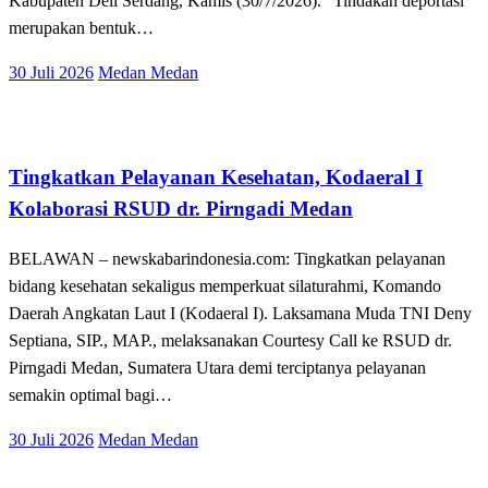
Kabupaten Deli Serdang, Kamis (30/7/2026). “Tindakan deportasi
merupakan bentuk…
Posted
30 Juli 2026
Medan Medan
on
Kabar Daerah
Tingkatkan Pelayanan Kesehatan, Kodaeral I
Kolaborasi RSUD dr. Pirngadi Medan‎
BELAWAN – newskabarindonesia.com: Tingkatkan pelayanan
bidang kesehatan sekaligus memperkuat silaturahmi, Komando
Daerah Angkatan Laut I (Kodaeral I). Laksamana Muda TNI Deny
Septiana, SIP., MAP., melaksanakan Courtesy Call ke RSUD dr.
Pirngadi Medan, Sumatera Utara demi terciptanya pelayanan
semakin optimal bagi…
Posted
30 Juli 2026
Medan Medan
on