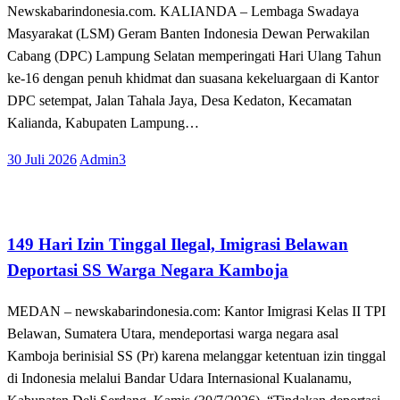
Newskabarindonesia.com. KALIANDA – Lembaga Swadaya
Masyarakat (LSM) Geram Banten Indonesia Dewan Perwakilan
Cabang (DPC) Lampung Selatan memperingati Hari Ulang Tahun
ke-16 dengan penuh khidmat dan suasana kekeluargaan di Kantor
DPC setempat, Jalan Tahala Jaya, Desa Kedaton, Kecamatan
Kalianda, Kabupaten Lampung…
Posted
30 Juli 2026
Admin3
on
Apakabar INDONESIA
Hukum dan Kriminal
149 Hari Izin Tinggal Ilegal, Imigrasi Belawan
Deportasi SS Warga Negara Kamboja
MEDAN – newskabarindonesia.com: Kantor Imigrasi Kelas II TPI
Belawan, Sumatera Utara, mendeportasi warga negara asal
Kamboja berinisial SS (Pr) karena melanggar ketentuan izin tinggal
di Indonesia melalui Bandar Udara Internasional Kualanamu,