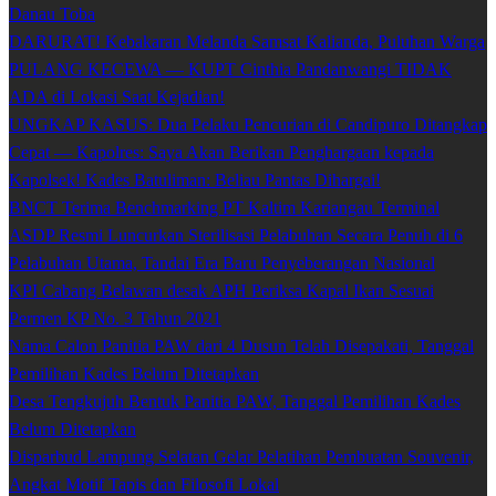
Danau Toba
DARURAT! Kebakaran Melanda Samsat Kalianda, Puluhan Warga
PULANG KECEWA — KUPT Cinthia Pandanwangi TIDAK
ADA di Lokasi Saat Kejadian!
UNGKAP KASUS: Dua Pelaku Pencurian di Candipuro Ditangkap
Cepat — Kapolres: Saya Akan Berikan Penghargaan kepada
Kapolsek! Kades Batuliman: Beliau Pantas Dihargai!
BNCT Terima Benchmarking PT Kaltim Kariangau Terminal
ASDP Resmi Luncurkan Sterilisasi Pelabuhan Secara Penuh di 6
Pelabuhan Utama, Tandai Era Baru Penyeberangan Nasional
KPI Cabang Belawan desak APH Periksa Kapal Ikan Sesuai
Permen KP No. 3 Tahun 2021
Nama Calon Panitia PAW dari 4 Dusun Telah Disepakati, Tanggal
Pemilihan Kades Belum Ditetapkan
Desa Tengkujuh Bentuk Panitia PAW, Tanggal Pemilihan Kades
Belum Ditetapkan
Disparbud Lampung Selatan Gelar Pelatihan Pembuatan Souvenir,
Angkat Motif Tapis dan Filosofi Lokal