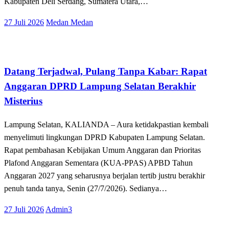
Kabupaten Deli Serdang, Sumatera Utara,…
Posted
27 Juli 2026
Medan Medan
on
Tak Berkategori
Datang Terjadwal, Pulang Tanpa Kabar: Rapat
Anggaran DPRD Lampung Selatan Berakhir
Misterius
Lampung Selatan, KALIANDA – Aura ketidakpastian kembali
menyelimuti lingkungan DPRD Kabupaten Lampung Selatan.
Rapat pembahasan Kebijakan Umum Anggaran dan Prioritas
Plafond Anggaran Sementara (KUA-PPAS) APBD Tahun
Anggaran 2027 yang seharusnya berjalan tertib justru berakhir
penuh tanda tanya, Senin (27/7/2026). Sedianya…
Posted
27 Juli 2026
Admin3
on