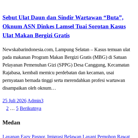
Tak Berkategori
Sebut Ulat Daun dan Sindir Wartawan “Buta”,
Oknum ASN Dinkes Lamsel Tuai Sorotan Kasus
Ulat Makan Bergizi Gratis
Newskabarindonesia.com, Lampung Selatan – Kasus temuan ulat
pada makanan Program Makan Bergizi Gratis (MBG) di Satuan
Pelayanan Pemenuhan Gizi (SPPG) Desa Canggung, Kecamatan
Rajabasa, kembali memicu perdebatan dan kecaman, usai
pernyataan bernada tinggi serta merendahkan profesi wartawan
disampaikan oleh oknum…
Posted
25 Juli 2026
Admin3
on
1
2
…
5
Berikutnya
Paginasi
pos
Medan
Layanan Eazy Paspor, Imigrasi Belawan Layani Pemohon Rawat