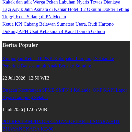
Kakak dan adik Warga Pekan Labuhan Nyaris Tewas Dianiaya
Lagi Asyik Jalin Asmara di Kamar Hotel !! 2 Oknum Dokter Tebing
Tinggi Kena Sidang di PN Medan
Ketua KPI Cabang Belawan Sumatera Utara, Rudi Hartono
Dukung APH Usut Kebakaran 4 Kapal Ikan di Gabion
Berita Populer
Kunjungan Ketua TP PKK Kabupaten Lampung Selatan ke
Penerima Bansos untuk Anak Berisiko Stunting
22 Juli 2026 | 12:50 WIB
Dugaan Kecurangan SPMB SMPN 1 Kalianda, OKP KAPI Lapor
Kejari Lampung Selatan
1 Juli 2026 | 17:05 WIB
POLRES LAMPUNG SELATAN GELAR UPACARA HUT
BHAYANGKARA KE-80