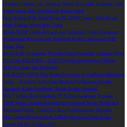
Ledakan Kompor Gas Gegerkan Warga Desa Maja, Kalianda: Dua
Orang Suami Isteri Dilarikan ke Rumah Sakit
Reses Kedua 2026: Wakil Ketua III DPRD Lamsel Bella Jayanti
Serap Aspirasi Warga Way Urang
Kepala KSOP Utama Belawan dan Stekholder Hadiri Kampanye
Keselamatan Pelayaran dan Resmikan Kantor Operasional KPI
Danau Toba
DARURAT! Kebakaran Melanda Samsat Kalianda, Puluhan Warga
PULANG KECEWA — KUPT Cinthia Pandanwangi TIDAK
ADA di Lokasi Saat Kejadian!
UNGKAP KASUS: Dua Pelaku Pencurian di Candipuro Ditangkap
Cepat — Kapolres: Saya Akan Berikan Penghargaan kepada
Kapolsek! Kades Batuliman: Beliau Pantas Dihargai!
BNCT Terima Benchmarking PT Kaltim Kariangau Terminal
ASDP Resmi Luncurkan Sterilisasi Pelabuhan Secara Penuh di 6
Pelabuhan Utama, Tandai Era Baru Penyeberangan Nasional
KPI Cabang Belawan desak APH Periksa Kapal Ikan Sesuai
Permen KP No. 3 Tahun 2021