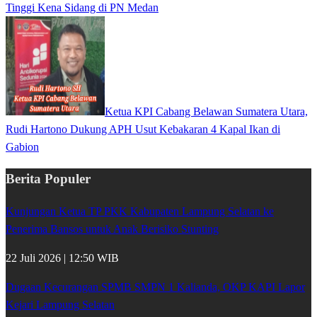
Tinggi Kena Sidang di PN Medan
Ketua KPI Cabang Belawan Sumatera Utara,
Rudi Hartono Dukung APH Usut Kebakaran 4 Kapal Ikan di
Gabion
Berita Populer
Kunjungan Ketua TP PKK Kabupaten Lampung Selatan ke
Penerima Bansos untuk Anak Berisiko Stunting
22 Juli 2026 | 12:50 WIB
Dugaan Kecurangan SPMB SMPN 1 Kalianda, OKP KAPI Lapor
Kejari Lampung Selatan