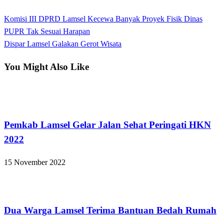
View all posts
Previous
Komisi III DPRD Lamsel Kecewa Banyak Proyek Fisik Dinas
Navigasi
Post
PUPR Tak Sesuai Harapan
pos
Next
Dispar Lamsel Galakan Gerot Wisata
Post
You Might Also Like
Lampung Selatan
Pemkab Lamsel Gelar Jalan Sehat Peringati HKN
2022
15 November 2022
Lampung Selatan
Dua Warga Lamsel Terima Bantuan Bedah Rumah