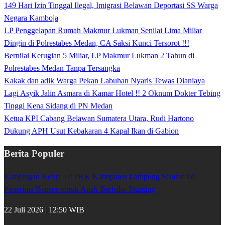
149 Hari Izin Tinggal Ilegal, Imigrasi Belawan Deportasi SS Warga
Negara Kamboja
LP Penggelapan Rumah Makmur Lukman Senilai Lima Miliar
Dingin di Polrestabes Medan, CA Saksi Kunci Tersorot !!!
Bernilai Kerugian 5 Miliar, LP Makmur Lukman 2 Tahun di
Polrestabes Medan Tanpa Tersangka
Kakak dan adik Warga Pekan Labuhan Nyaris Tewas Dianiaya
Lagi Asyik Jalin Asmara di Kamar Hotel !! 2 Oknum Dokter Tebing
Tinggi Kena Sidang di PN Medan
Ketua KPI Cabang Belawan Sumatera Utara, Rudi Hartono
Dukung APH Usut Kebakaran 4 Kapal Ikan di Gabion
Berita Populer
Kunjungan Ketua TP PKK Kabupaten Lampung Selatan ke
Penerima Bansos untuk Anak Berisiko Stunting
22 Juli 2026 | 12:50 WIB