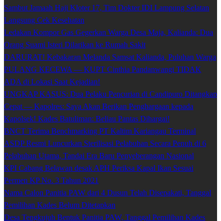
Sambut Jamaah Haji Kloter 17, Tim Dokter IDI Lampung Selatan
Langsung Cek Kesehatan
Ledakan Kompor Gas Gegerkan Warga Desa Maja, Kalianda: Dua
Orang Suami Isteri Dilarikan ke Rumah Sakit
DARURAT! Kebakaran Melanda Samsat Kalianda, Puluhan Warga
PULANG KECEWA — KUPT Cinthia Pandanwangi TIDAK
ADA di Lokasi Saat Kejadian!
UNGKAP KASUS: Dua Pelaku Pencurian di Candipuro Ditangkap
Cepat — Kapolres: Saya Akan Berikan Penghargaan kepada
Kapolsek! Kades Batuliman: Beliau Pantas Dihargai!
BNCT Terima Benchmarking PT Kaltim Kariangau Terminal
ASDP Resmi Luncurkan Sterilisasi Pelabuhan Secara Penuh di 6
Pelabuhan Utama, Tandai Era Baru Penyeberangan Nasional
KPI Cabang Belawan desak APH Periksa Kapal Ikan Sesuai
Permen KP No. 3 Tahun 2021
Nama Calon Panitia PAW dari 4 Dusun Telah Disepakati, Tanggal
Pemilihan Kades Belum Ditetapkan
Desa Tengkujuh Bentuk Panitia PAW, Tanggal Pemilihan Kades