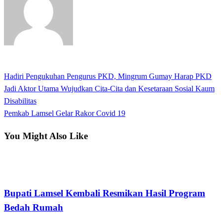
View all posts
Previous
Hadiri Pengukuhan Pengurus PKD, Mingrum Gumay Harap PKD
Navigasi
Post
Jadi Aktor Utama Wujudkan Cita-Cita dan Kesetaraan Sosial Kaum
pos
Disabilitas
Next
Pemkab Lamsel Gelar Rakor Covid 19
Post
You Might Also Like
Lampung Selatan
Bupati Lamsel Kembali Resmikan Hasil Program
Bedah Rumah