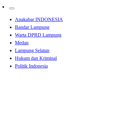
Apakabar INDONESIA
Bandar Lampung
Warta DPRD Lampung
Medan
Lampung Selatan
Hukum dan Kriminal
Politik Indonesia
Homepage
Lampung Selatan
Komisi III DPRD Lamsel Kecewa Banyak Proyek Fisik
Dinas PUPR Tak Sesuai Harapan
Lampung Selatan