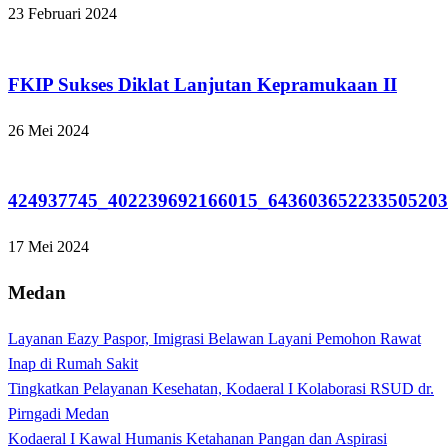
23 Februari 2024
Tak Berkategori
FKIP Sukses Diklat Lanjutan Kepramukaan II
26 Mei 2024
Tak Berkategori
424937745_402239692166015_64360365223350520
17 Mei 2024
Medan
Layanan Eazy Paspor, Imigrasi Belawan Layani Pemohon Rawat
Inap di Rumah Sakit
Tingkatkan Pelayanan Kesehatan, Kodaeral I Kolaborasi RSUD dr.
Pirngadi Medan‎
Kodaeral I Kawal Humanis Ketahanan Pangan dan Aspirasi