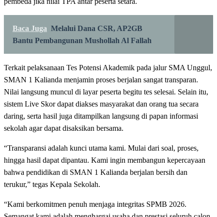
pembeda jika nilai TPA antar peserta setara.
Baca Juga
Melalui Dana CSR, AP2GB
Bantu Pembangunan Mushollah Al Fallah
Terkait pelaksanaan Tes Potensi Akademik pada jalur SMA Unggul,
SMAN 1 Kalianda menjamin proses berjalan sangat transparan.
Nilai langsung muncul di layar peserta begitu tes selesai. Selain itu,
sistem Live Skor dapat diakses masyarakat dan orang tua secara
daring, serta hasil juga ditampilkan langsung di papan informasi
sekolah agar dapat disaksikan bersama.
“Transparansi adalah kunci utama kami. Mulai dari soal, proses,
hingga hasil dapat dipantau. Kami ingin membangun kepercayaan
bahwa pendidikan di SMAN 1 Kalianda berjalan bersih dan
terukur,” tegas Kepala Sekolah.
“Kami berkomitmen penuh menjaga integritas SPMB 2026.
Semangat kami adalah menghargai usaha dan prestasi seluruh calon