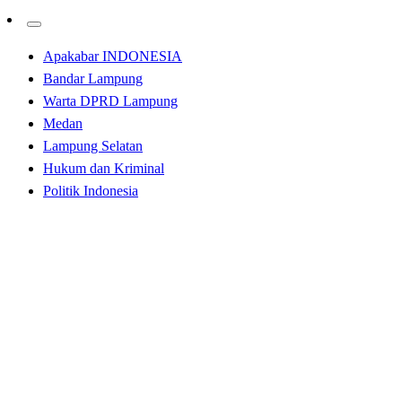
Apakabar INDONESIA
Bandar Lampung
Warta DPRD Lampung
Medan
Lampung Selatan
Hukum dan Kriminal
Politik Indonesia
Homepage
Tak Berkategori
Klarifikasi Resmi: SMAN 1 Kalianda Tegaskan Proses
SPMB Berjalan Adil, Objektif, dan Transparan
Tak Berkategori