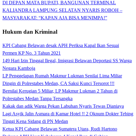
DI DEPAN MATA BUPATI, BANGUNAN TERMINAL
KALIANDRA LAMPUNG SELATAN NYARIS ROBOH –
MASYARAKAT: “KAPAN AJA BISA MENIMPA!”
Hukum dan Kriminal
KPI Cabang Belawan desak APH Periksa Kapal Ikan Sesuai
Permen KP No. 3 Tahun 2021
149 Hari Izin Tinggal Ilegal, Imigrasi Belawan Deportasi SS Warga
Negara Kamboja
LP Penggelapan Rumah Makmur Lukman Senilai Lima Miliar
Dingin di Polrestabes Medan, CA Saksi Kunci Tersorot !!!
Bernilai Kerugian 5 Miliar, LP Makmur Lukman 2 Tahun di
Polrestabes Medan Tanpa Tersangka
Kakak dan adik Warga Pekan Labuhan Nyaris Tewas Dianiaya
Lagi Asyik Jalin Asmara di Kamar Hotel !! 2 Oknum Dokter Tebing
Tinggi Kena Sidang di PN Medan
Ketua KPI Cabang Belawan Sumatera Utara, Rudi Hartono