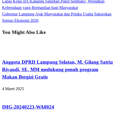
Previous
Lapas Kelas IIA Kalianda Salurkan Paket Sembako, Wujudkan
Navigasi
Post
Keberadaan yang Bermanfaat bagi Masyarakat
pos
Next
Gubernur Lampung Ajak Masyarakat dan Pelaku Usaha Sukseskan
Post
Sensus Ekonomi 2026
You Might Also Like
Tak Berkategori
Anggota DPRD Lampung Selatan, M. Gilang Satria
Riyandi, SE, MM medukung penuh program
Makan Bergizi Gratis
4 Maret 2025
Tak Berkategori
IMG-20240223-WA0024