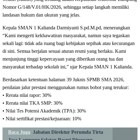
Nomor G/148/V.01/HK/2026, sehingga setiap langkah memiliki
landasan hukum dan ukuran yang jelas.
Kepala SMAN 1 Kalianda Darmiyanti S.pd.M.pd, menerangkan
“Kami mengerti kekhawatiran masyarakat, namun saya tegaskan
sekali lagi: tidak ada ruang bagi kebijakan sepihak atau kecurangan
di sini. Semua berjalan sesuai aturan resmi yang berlaku. Kami
menjunjung tinggi kepercayaan yang diberikan orang tua dan
masyarakat terhadap sekolah ini,” ujar Kepala SMAN 1 Kalianda.
Berdasarkan ketentuan halaman 39 Juknis SPMB SMA 2026,
penilaian jalur prestasi menggunakan rumus bobot yang terukur:
• Rerata nilai rapor: 30%
• Rerata nilai TKA SMP: 30%
• Nilai Tes Potensi Akademik (TPA): 30%
• Nilai sertifikat prestasi/kejuaraan: 10%
Baca Juga
Jabatan Direktur Perumda Tirta
Jasa Lampung Selatan Resmi Dipegang