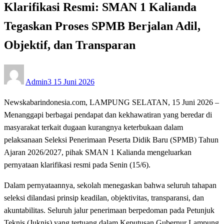
Klarifikasi Resmi: SMAN 1 Kalianda
Tegaskan Proses SPMB Berjalan Adil,
Objektif, dan Transparan
Posted
Admin3
15 Juni 2026
on
Newskabarindonesia.com, LAMPUNG SELATAN, 15 Juni 2026 –
Menanggapi berbagai pendapat dan kekhawatiran yang beredar di
masyarakat terkait dugaan kurangnya keterbukaan dalam
pelaksanaan Seleksi Penerimaan Peserta Didik Baru (SPMB) Tahun
Ajaran 2026/2027, pihak SMAN 1 Kalianda mengeluarkan
pernyataan klarifikasi resmi pada Senin (15/6).
Dalam pernyataannya, sekolah menegaskan bahwa seluruh tahapan
seleksi dilandasi prinsip keadilan, objektivitas, transparansi, dan
akuntabilitas. Seluruh jalur penerimaan berpedoman pada Petunjuk
Teknis (Juknis) yang tertuang dalam Keputusan Gubernur Lampung