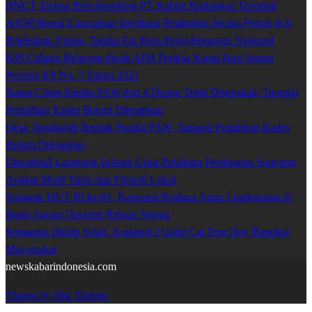
BNCT Terima Benchmarking PT Kaltim Kariangau Terminal
ASDP Resmi Luncurkan Sterilisasi Pelabuhan Secara Penuh di 6
Pelabuhan Utama, Tandai Era Baru Penyeberangan Nasional
KPI Cabang Belawan desak APH Periksa Kapal Ikan Sesuai
Permen KP No. 3 Tahun 2021
Nama Calon Panitia PAW dari 4 Dusun Telah Disepakati, Tanggal
Pemilihan Kades Belum Ditetapkan
Desa Tengkujuh Bentuk Panitia PAW, Tanggal Pemilihan Kades
Belum Ditetapkan
Disparbud Lampung Selatan Gelar Pelatihan Pembuatan Souvenir,
Angkat Motif Tapis dan Filosofi Lokal
Semarak HUT RI ke-81, Karnaval Perdana Antar Lingkungan di
Bumi Agung Dipadati Ribuan Warga
Semangat Hidup Sehat, Kodaeral I Gelar Car Free Day Rangkul
Masyarakat
newskabarindonesia.com
Theme by Silk Themes