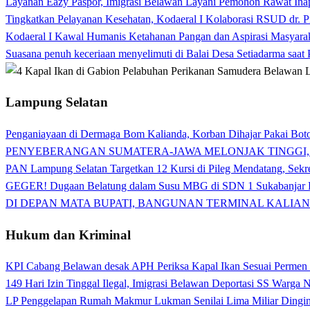
Layanan Eazy Paspor, Imigrasi Belawan Layani Pemohon Rawat Ina
Tingkatkan Pelayanan Kesehatan, Kodaeral I Kolaborasi RSUD dr. P
Kodaeral I Kawal Humanis Ketahanan Pangan dan Aspirasi Masyara
Suasana penuh keceriaan menyelimuti di Balai Desa Setiadarma saa
Lampung Selatan
Penganiayaan di Dermaga Bom Kalianda, Korban Dihajar Pakai Boto
PENYEBERANGAN SUMATERA-JAWA MELONJAK TINGGI,
PAN Lampung Selatan Targetkan 12 Kursi di Pileg Mendatang, Sekre
GEGER! Dugaan Belatung dalam Susu MBG di SDN 1 Sukabanjar P
DI DEPAN MATA BUPATI, BANGUNAN TERMINAL KALIAN
Hukum dan Kriminal
KPI Cabang Belawan desak APH Periksa Kapal Ikan Sesuai Permen
149 Hari Izin Tinggal Ilegal, Imigrasi Belawan Deportasi SS Warga
LP Penggelapan Rumah Makmur Lukman Senilai Lima Miliar Dingin d