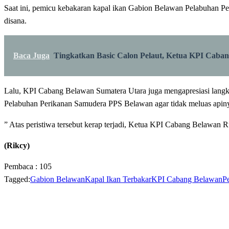
Saat ini, pemicu kebakaran kapal ikan Gabion Belawan Pelabuhan Peri
disana.
Baca Juga
Tingkatkan Basic Calon Pelaut, Ketua KPI Caba
Lalu, KPI Cabang Belawan Sumatera Utara juga mengapresiasi lang
Pelabuhan Perikanan Samudera PPS Belawan agar tidak meluas apin
” Atas peristiwa tersebut kerap terjadi, Ketua KPI Cabang Belawan 
‎(Rikcy)
Pembaca :
105
Tagged:
Gabion Belawan
Kapal Ikan Terbakar
KPI Cabang Belawan
P
LEAVE A RESPONSE