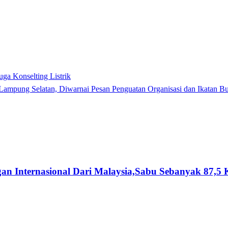
ga Konselting Listrik
Lampung Selatan, Diwarnai Pesan Penguatan Organisasi dan Ikatan B
n Internasional Dari Malaysia,Sabu Sebanyak 87,5 