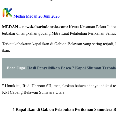
Posted
Medan Medan
20 Juni 2026
on
MEDAN
–
newskabarindonesia.com:
Ketua Kesatuan Pelaut Indo
terbakar di tangkahan gudang Mitra Laut Pelabuhan Perikanan Samude
Terkait kebakaran kapal ikan di Gabion Belawan yang sering terjad
ikan.
Baca Juga
Hasil Penyelidikan Pasca 7 Kapal Siluman Terba
‎” Untuk itu, Rudi Hartono SH, menjelaskan bahwa adanya indikasi t
KPI Cabang Belawan Sumatera Utara.
4 Kapal Ikan di Gabion Pelabuhan Perikanan Samudera 