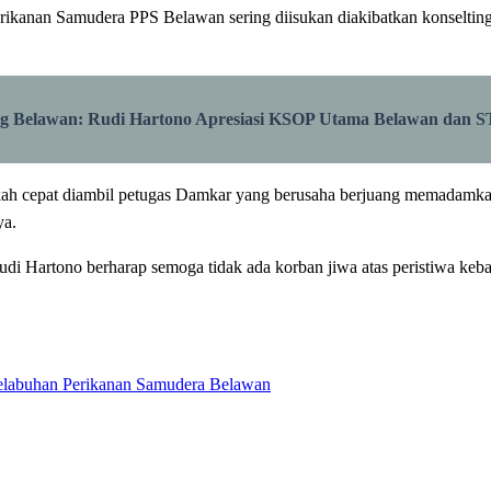
kanan Samudera PPS Belawan sering diisukan diakibatkan konselting li
ng Belawan: Rudi Hartono Apresiasi KSOP Utama Belawan dan S
kah cepat diambil petugas Damkar yang berusaha berjuang memadamkan
ya.
Rudi Hartono berharap semoga tidak ada korban jiwa atas peristiwa ke
elabuhan Perikanan Samudera Belawan