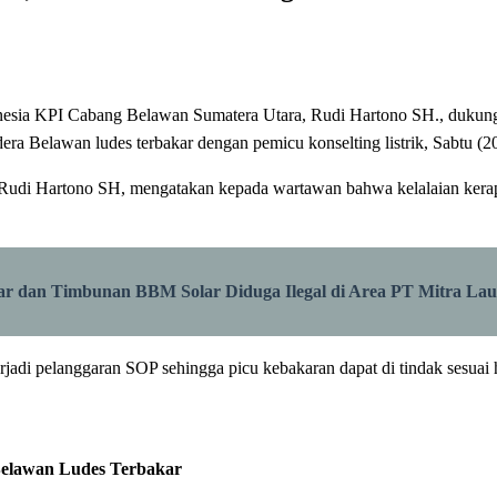
nesia KPI Cabang Belawan Sumatera Utara, Rudi Hartono SH., dukun
ra Belawan ludes terbakar dengan pemicu konselting listrik, Sabtu (2
i, Rudi Hartono SH, mengatakan kepada wartawan bahwa kelalaian ker
kar dan Timbunan BBM Solar Diduga Ilegal di Area PT Mitra La
erjadi pelanggaran SOP sehingga picu kebakaran dapat di tindak sesu
Belawan Ludes Terbakar