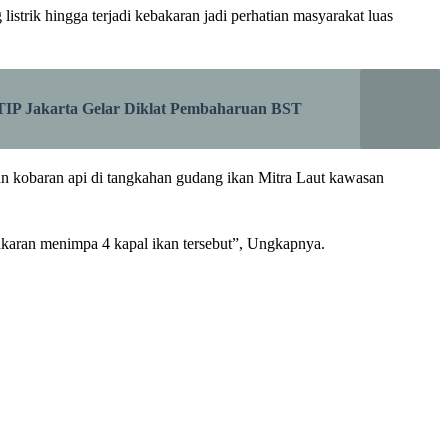
strik hingga terjadi kebakaran jadi perhatian masyarakat luas
TIP Jakarta Gelar Diklat Pembaharuan BST
 kobaran api di tangkahan gudang ikan Mitra Laut kawasan
bakaran menimpa 4 kapal ikan tersebut”, Ungkapnya.