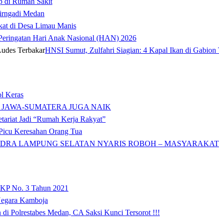
p di Rumah Sakit
irngadi Medan‎
kat di Desa Limau Manis
t Peringatan Hari Anak Nasional (HAN) 2026
HNSI Sumut, Zulfahri Siagian: 4 Kapal Ikan di Gabion 
l Keras
 JAWA-SUMATERA JUGA NAIK
tariat Jadi “Rumah Kerja Rakyat”
icu Keresahan Orang Tua
DRA LAMPUNG SELATAN NYARIS ROBOH – MASYARAKAT: 
 KP No. 3 Tahun 2021
 Negara Kamboja
i Polrestabes Medan, CA Saksi Kunci Tersorot !!!