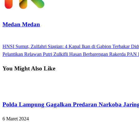
Medan Medan
View all posts
Previous
HNSI Sumut, Zulfahri Siagian: 4 Kapal Ikan di Gabion Terbakar Didu
Navigasi
Post
Next
Pelantikan Relawan Putri Zulkifli Hasan Berbarengan Rakerda PAN 
pos
Post
You Might Also Like
Bandar Lampung
Polda Lampung Gagalkan Predaran Narkoba Jaringa
6 Maret 2024
Hukum dan Kriminal