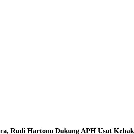
no Dukung APH Usut Kebakaran 4 Kapal Ikan di Gabion
ra, Rudi Hartono Dukung APH Usut Kebaka