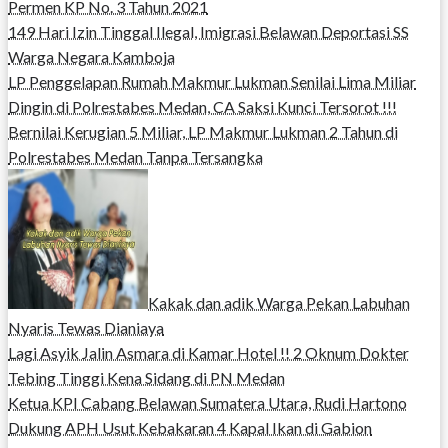
Permen KP No. 3 Tahun 2021
149 Hari Izin Tinggal Ilegal, Imigrasi Belawan Deportasi SS
Warga Negara Kamboja
LP Penggelapan Rumah Makmur Lukman Senilai Lima Miliar
Dingin di Polrestabes Medan, CA Saksi Kunci Tersorot !!!
Bernilai Kerugian 5 Miliar, LP Makmur Lukman 2 Tahun di
Polrestabes Medan Tanpa Tersangka
Kakak dan adik Warga Pekan Labuhan
Nyaris Tewas Dianiaya
Lagi Asyik Jalin Asmara di Kamar Hotel !! 2 Oknum Dokter
Tebing Tinggi Kena Sidang di PN Medan
Ketua KPI Cabang Belawan Sumatera Utara, Rudi Hartono
Dukung APH Usut Kebakaran 4 Kapal Ikan di Gabion