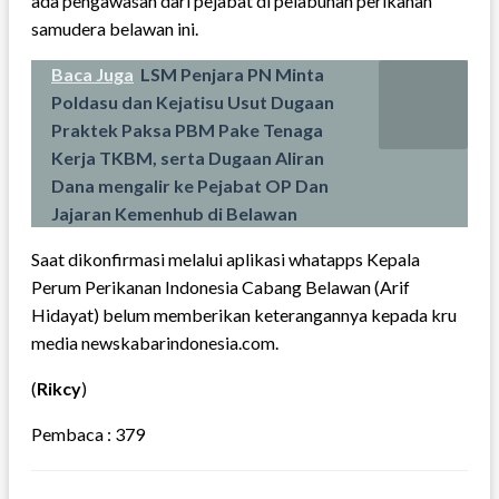
ada pengawasan dari pejabat di pelabuhan perikanan
samudera belawan ini.
Baca Juga
LSM Penjara PN Minta
Poldasu dan Kejatisu Usut Dugaan
Praktek Paksa PBM Pake Tenaga
Kerja TKBM, serta Dugaan Aliran
Dana mengalir ke Pejabat OP Dan
Jajaran Kemenhub di Belawan
Saat dikonfirmasi melalui aplikasi whatapps Kepala
Perum Perikanan Indonesia Cabang Belawan (Arif
Hidayat) belum memberikan keterangannya kepada kru
media newskabarindonesia.com.
(
Rikcy
)
Pembaca :
379