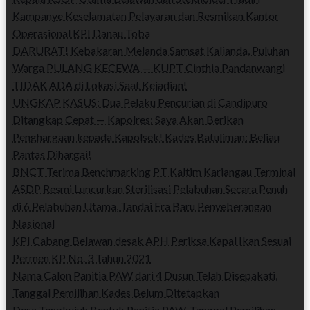
Kampanye Keselamatan Pelayaran dan Resmikan Kantor
Operasional KPI Danau Toba
DARURAT! Kebakaran Melanda Samsat Kalianda, Puluhan
Warga PULANG KECEWA — KUPT Cinthia Pandanwangi
TIDAK ADA di Lokasi Saat Kejadian!
UNGKAP KASUS: Dua Pelaku Pencurian di Candipuro
Ditangkap Cepat — Kapolres: Saya Akan Berikan
Penghargaan kepada Kapolsek! Kades Batuliman: Beliau
Pantas Dihargai!
BNCT Terima Benchmarking PT Kaltim Kariangau Terminal
ASDP Resmi Luncurkan Sterilisasi Pelabuhan Secara Penuh
di 6 Pelabuhan Utama, Tandai Era Baru Penyeberangan
Nasional
KPI Cabang Belawan desak APH Periksa Kapal Ikan Sesuai
Permen KP No. 3 Tahun 2021
Nama Calon Panitia PAW dari 4 Dusun Telah Disepakati,
Tanggal Pemilihan Kades Belum Ditetapkan
Desa Tengkujuh Bentuk Panitia PAW, Tanggal Pemilihan