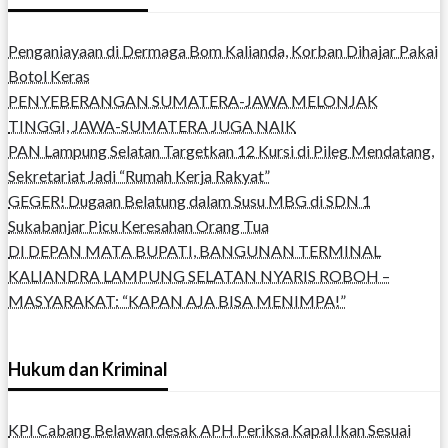
Penganiayaan di Dermaga Bom Kalianda, Korban Dihajar Pakai
Botol Keras
PENYEBERANGAN SUMATERA-JAWA MELONJAK
TINGGI, JAWA-SUMATERA JUGA NAIK
PAN Lampung Selatan Targetkan 12 Kursi di Pileg Mendatang,
Sekretariat Jadi “Rumah Kerja Rakyat”
GEGER! Dugaan Belatung dalam Susu MBG di SDN 1
Sukabanjar Picu Keresahan Orang Tua
DI DEPAN MATA BUPATI, BANGUNAN TERMINAL
KALIANDRA LAMPUNG SELATAN NYARIS ROBOH –
MASYARAKAT: “KAPAN AJA BISA MENIMPA!”
Hukum dan Kriminal
KPI Cabang Belawan desak APH Periksa Kapal Ikan Sesuai