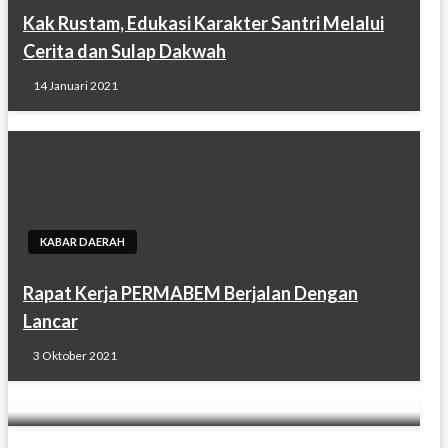
Kak Rustam, Edukasi Karakter Santri Melalui
Cerita dan Sulap Dakwah
14 Januari 2021
HUKUM DAN KRIMINAL
KABAR DAERAH
Diduga Menggelapkan Uang Perusahaan,
Rapat Kerja PERMABEM Berjalan Dengan
Direktur Utama dan Direktur PT. Mina Jaya
Lancar
Resmi Dilaporkan Ke Polres Pelabuhan
3 Oktober 2021
Belawan
3 Februari 2022