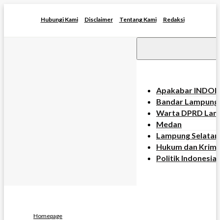
Skip
Hubungi Kami
Disclaimer
Tentang Kami
Redaksi
to
content
Apakabar INDON
Bandar Lampung
Warta DPRD Lam
Medan
Lampung Selatan
Hukum dan Krimi
Politik Indonesia
Homepage