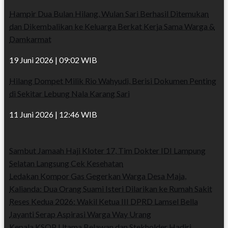
Hampir Dua Bulan Hilang, Wulan Sari Berhasil Ditemukan
dan Dikembalikan ke Keluarga Berkat Kerja Sama Warga &
Damkarmat
19 Juni 2026 | 09:02 WIB
Hilang Dompet Milik Rio Wahyudi, Berisi Dokumen Penting
di Sekitar Lebung Nala Karang Sari
11 Juni 2026 | 12:46 WIB
Sambut Jamaah Haji Kloter 17, Tim Dokter IDI Lampung
Selatan Langsung Cek Kesehatan
Ledakan Kompor Gas Gegerkan Warga Desa Maja,
Kalianda: Dua Orang Suami Isteri Dilarikan ke Rumah Sakit
Reses Kedua 2026: Wakil Ketua III DPRD Lamsel Bella
Jayanti Serap Aspirasi Warga Way Urang
Kepala KSOP Utama Belawan dan Stekholder Hadiri