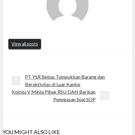
View all posts
Navigasi
PT YSR Bebas Tumpukkan Barang dan
Previous
Beraktivitas di Luar Kantor
pos
Post
Komisi V Minta Pihak RSU DAN Berikan
Next
Penegasan Soal SOP
Post
YOU MIGHT ALSO LIKE