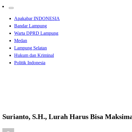
Apakabar INDONESIA
Bandar Lampung
Warta DPRD Lampung
Medan
Lampung Selatan
Hukum dan Kriminal
Politik Indonesia
Homepage
Kabar Daerah
Surianto, S.H., Lurah Harus Bisa Maksimalkan Pembag
Kabar Daerah
Surianto, S.H., Lurah Harus Bisa Maks
Posted