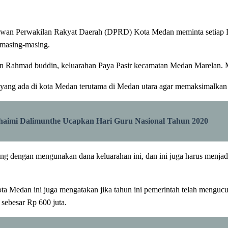
wan Perwakilan Rakyat Daerah (DPRD) Kota Medan meminta setiap Lur
masing-masing.
jalan Rahmad buddin, keluarahan Paya Pasir kecamatan Medan Marelan. 
h yang ada di kota Medan terutama di Medan utara agar memaksimalkan
haimi Dalimunthe Ucapkan Hari Guru Nasional Tahun 2020
dengan mengunakan dana keluarahan ini, dan ini juga harus menjadi c
ta Medan ini juga mengatakan jika tahun ini pemerintah telah menguc
sebesar Rp 600 juta.