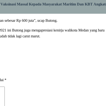
n Vaksinasi Massal Kepada Masyarakat Maritim Dan KBT Angkat
an sebesar Rp 600 juta”, ucap Butong.
 2021 ini Butong juga mengapresiasi kenirja walikota Medan yang baru
udah tidak lagi carut marut.
dai
*