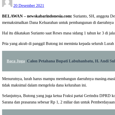
20 Desember 2021
on
BELAWAN – newskabarindonesia.com:
Surianto, SH, anggota De
memaksimalkan Dana Keluarahan untuk pembangunan di daerahnya 
Hal itu dikatakan Surianto saat Reses masa sidang 1 tahun ke 3 di 
Pria yang akrab di panggil Butong ini meminta kepada seluruh Lura
Baca Juga
Calon Petahana Bupati Labuhanbatu, H. Andi Su
Menurutnya, lurah harus mampu membangun daerahnya masing-masing 
tidak maksimal dalam mengelola dana kelurahan ini.
Selanjutnya, Butong yang juga ketua Fraksi partai Gerindra DPRD ko
Sarana dan prasarana sebesar Rp 1, 2 miliar dan untuk Pemberdayaan 