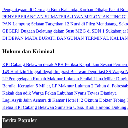
Penganiayaan di Dermaga Bom Kalianda, Korban Dihajar Pakai Boto
PENYEBERANGAN SUMATERA-JAWA MELONJAK TINGGI,
PAN Lampung Selatan Targetkan 12 Kursi di Pileg Mendatang, Sekre
GEGER! Dugaan Belatung dalam Susu MBG di SDN 1 Sukabanjar P
DI DEPAN MATA BUPATI, BANGUNAN TERMINAL KALIAN
Hukum dan Kriminal
KPI Cabang Belawan desak APH Periksa Kapal Ikan Sesuai Permen
149 Hari Izin Tinggal Ilegal, Imigrasi Belawan Deportasi SS Warga
LP Penggelapan Rumah Makmur Lukman Senilai Lima Miliar Dingin d
Bernilai Kerugian 5 Miliar, LP Makmur Lukman 2 Tahun di Polrest
Kakak dan adik Warga Pekan Labuhan Nyaris Tewas Dianiaya
Lagi Asyik Jalin Asmara di Kamar Hotel !! 2 Oknum Dokter Tebing
Ketua KPI Cabang Belawan Sumatera Utara, Rudi Hartono Dukung 
Berita Populer