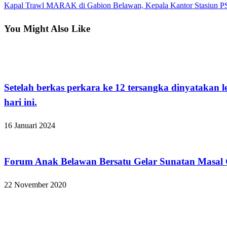
Post
Next
Kapal Trawl MARAK di Gabion Belawan, Kepala Kantor Stasiun P
pos
Post
You Might Also Like
Kabar Daerah
Setelah berkas perkara ke 12 tersangka dinyatakan 
hari ini.
16 Januari 2024
Kabar Daerah
Forum Anak Belawan Bersatu Gelar Sunatan Masal 
22 November 2020
Hukum dan Kriminal