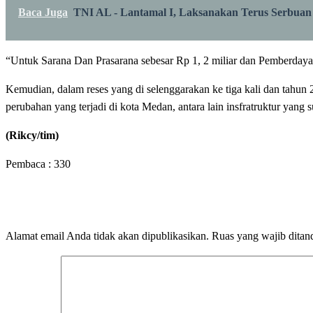
Baca Juga
TNI AL - Lantamal I, Laksanakan Terus Serbua
“Untuk Sarana Dan Prasarana sebesar Rp 1, 2 miliar dan Pemberdaya
Kemudian, dalam reses yang di selenggarakan ke tiga kali dan tahun
perubahan yang terjadi di kota Medan, antara lain insfratruktur yang s
(Rikcy/tim)
Pembaca :
330
LEAVE A RESPONSE
Alamat email Anda tidak akan dipublikasikan.
Ruas yang wajib ditan