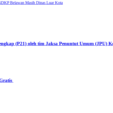
SDKP Belawan Masih Dinas Luar Kota
lengkap (P21) oleh tim Jaksa Penuntut Umum (JPU) Ke
Gratis