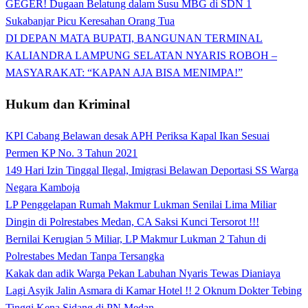
GEGER! Dugaan Belatung dalam Susu MBG di SDN 1
Sukabanjar Picu Keresahan Orang Tua
DI DEPAN MATA BUPATI, BANGUNAN TERMINAL
KALIANDRA LAMPUNG SELATAN NYARIS ROBOH –
MASYARAKAT: “KAPAN AJA BISA MENIMPA!”
Hukum dan Kriminal
KPI Cabang Belawan desak APH Periksa Kapal Ikan Sesuai
Permen KP No. 3 Tahun 2021
149 Hari Izin Tinggal Ilegal, Imigrasi Belawan Deportasi SS Warga
Negara Kamboja
LP Penggelapan Rumah Makmur Lukman Senilai Lima Miliar
Dingin di Polrestabes Medan, CA Saksi Kunci Tersorot !!!
Bernilai Kerugian 5 Miliar, LP Makmur Lukman 2 Tahun di
Polrestabes Medan Tanpa Tersangka
Kakak dan adik Warga Pekan Labuhan Nyaris Tewas Dianiaya
Lagi Asyik Jalin Asmara di Kamar Hotel !! 2 Oknum Dokter Tebing
Tinggi Kena Sidang di PN Medan