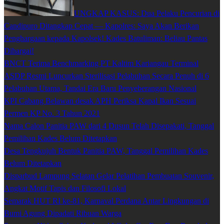
UNGKAP KASUS: Dua Pelaku Pencurian di
Candipuro Ditangkap Cepat — Kapolres: Saya Akan Berikan
Penghargaan kepada Kapolsek! Kades Batuliman: Beliau Pantas
Dihargai!
BNCT Terima Benchmarking PT Kaltim Kariangau Terminal
ASDP Resmi Luncurkan Sterilisasi Pelabuhan Secara Penuh di 6
Pelabuhan Utama, Tandai Era Baru Penyeberangan Nasional
KPI Cabang Belawan desak APH Periksa Kapal Ikan Sesuai
Permen KP No. 3 Tahun 2021
Nama Calon Panitia PAW dari 4 Dusun Telah Disepakati, Tanggal
Pemilihan Kades Belum Ditetapkan
Desa Tengkujuh Bentuk Panitia PAW, Tanggal Pemilihan Kades
Belum Ditetapkan
Disparbud Lampung Selatan Gelar Pelatihan Pembuatan Souvenir,
Angkat Motif Tapis dan Filosofi Lokal
Semarak HUT RI ke-81, Karnaval Perdana Antar Lingkungan di
Bumi Agung Dipadati Ribuan Warga