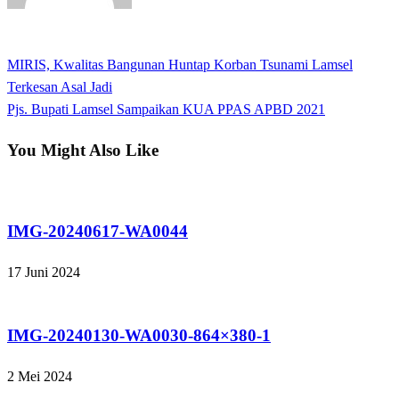
View all posts
Previous
MIRIS, Kwalitas Bangunan Huntap Korban Tsunami Lamsel
Navigasi
Post
Terkesan Asal Jadi
pos
Next
Pjs. Bupati Lamsel Sampaikan KUA PPAS APBD 2021
Post
You Might Also Like
Tak Berkategori
IMG-20240617-WA0044
17 Juni 2024
Tak Berkategori
IMG-20240130-WA0030-864×380-1
2 Mei 2024
Tak Berkategori