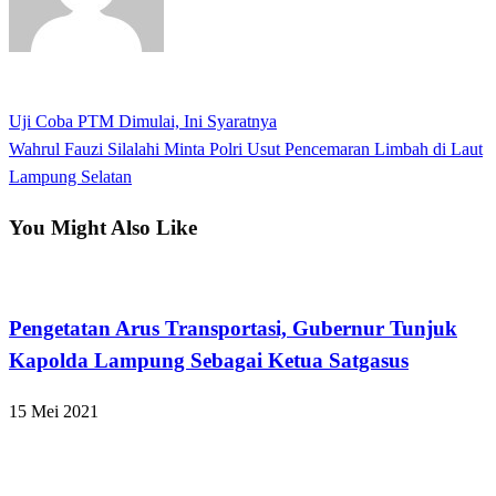
View all posts
Previous
Uji Coba PTM Dimulai, Ini Syaratnya
Navigasi
Post
Next
Wahrul Fauzi Silalahi Minta Polri Usut Pencemaran Limbah di Laut
pos
Post
Lampung Selatan
You Might Also Like
Apakabar INDONESIA
Pengetatan Arus Transportasi, Gubernur Tunjuk
Kapolda Lampung Sebagai Ketua Satgasus
15 Mei 2021
Bandar Lampung