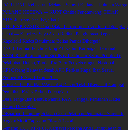
DARURAT! Kebakaran Melanda Samsat Kalianda, Puluhan Warga
PULANG KECEWA — KUPT Cinthia Pandanwangi TIDAK
ADA di Lokasi Saat Kejadian!
UNGKAP KASUS: Dua Pelaku Pencurian di Candipuro Ditangkap
Cepat — Kapolres: Saya Akan Berikan Penghargaan kepada
Kapolsek! Kades Batuliman: Beliau Pantas Dihargai!
BNCT Terima Benchmarking PT Kaltim Kariangau Terminal
ASDP Resmi Luncurkan Sterilisasi Pelabuhan Secara Penuh di 6
Pelabuhan Utama, Tandai Era Baru Penyeberangan Nasional
KPI Cabang Belawan desak APH Periksa Kapal Ikan Sesuai
Permen KP No. 3 Tahun 2021
Nama Calon Panitia PAW dari 4 Dusun Telah Disepakati, Tanggal
Pemilihan Kades Belum Ditetapkan
Desa Tengkujuh Bentuk Panitia PAW, Tanggal Pemilihan Kades
Belum Ditetapkan
Disparbud Lampung Selatan Gelar Pelatihan Pembuatan Souvenir,
Angkat Motif Tapis dan Filosofi Lokal
Semarak HUT RI ke-81, Karnaval Perdana Antar Lingkungan di