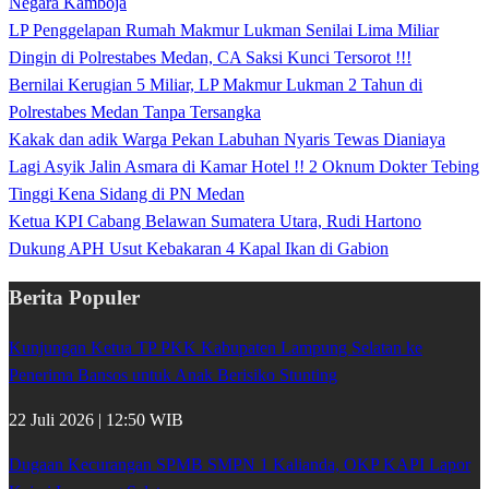
Negara Kamboja
LP Penggelapan Rumah Makmur Lukman Senilai Lima Miliar
Dingin di Polrestabes Medan, CA Saksi Kunci Tersorot !!!
Bernilai Kerugian 5 Miliar, LP Makmur Lukman 2 Tahun di
Polrestabes Medan Tanpa Tersangka
Kakak dan adik Warga Pekan Labuhan Nyaris Tewas Dianiaya
Lagi Asyik Jalin Asmara di Kamar Hotel !! 2 Oknum Dokter Tebing
Tinggi Kena Sidang di PN Medan
Ketua KPI Cabang Belawan Sumatera Utara, Rudi Hartono
Dukung APH Usut Kebakaran 4 Kapal Ikan di Gabion
Berita Populer
Kunjungan Ketua TP PKK Kabupaten Lampung Selatan ke
Penerima Bansos untuk Anak Berisiko Stunting
22 Juli 2026 | 12:50 WIB
Dugaan Kecurangan SPMB SMPN 1 Kalianda, OKP KAPI Lapor