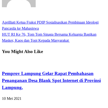
View all posts
Previous
Aprilliati Ketua Fraksi PDIP Sosialisasikan Pembinaan Ideologi
Navigasi
Post
Pancasila ke Mahasiswa
pos
Next
HUT RI Ke 76, Tom Tom Sinaga Bersama Keluarga Bagikan
Post
Masker, Kaos dan Topi Kepada Masyarakat
You Might Also Like
Apakabar INDONESIA
Pemprov Lampung Gelar Rapat Pembahasan
Penanganan Desa Blank Spot Internet di Provinsi
Lampung.
10 Mei 2021