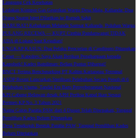
Langsung Cek Kesehatan
Ledakan Kompor Gas Gegerkan Warga Desa Maja, Kalianda: Dua
Orang Suami Isteri Dilarikan ke Rumah Sakit
DARURAT! Kebakaran Melanda Samsat Kalianda, Puluhan Warga
PULANG KECEWA — KUPT Cinthia Pandanwangi TIDAK
ADA di Lokasi Saat Kejadian!
UNGKAP KASUS: Dua Pelaku Pencurian di Candipuro Ditangkap
Cepat — Kapolres: Saya Akan Berikan Penghargaan kepada
Kapolsek! Kades Batuliman: Beliau Pantas Dihargai!
BNCT Terima Benchmarking PT Kaltim Kariangau Terminal
ASDP Resmi Luncurkan Sterilisasi Pelabuhan Secara Penuh di 6
Pelabuhan Utama, Tandai Era Baru Penyeberangan Nasional
KPI Cabang Belawan desak APH Periksa Kapal Ikan Sesuai
Permen KP No. 3 Tahun 2021
Nama Calon Panitia PAW dari 4 Dusun Telah Disepakati, Tanggal
Pemilihan Kades Belum Ditetapkan
Desa Tengkujuh Bentuk Panitia PAW, Tanggal Pemilihan Kades
Belum Ditetapkan