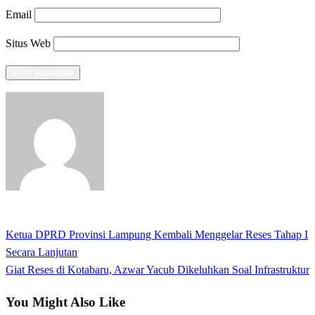
Email
Situs Web
View all posts
Previous
Ketua DPRD Provinsi Lampung Kembali Menggelar Reses Tahap I
Navigasi
Post
Secara Lanjutan
pos
Next
Giat Reses di Kotabaru, Azwar Yacub Dikeluhkan Soal Infrastruktur
Post
You Might Also Like