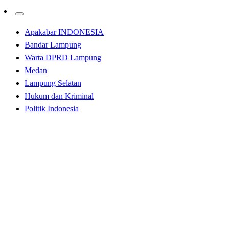
Apakabar INDONESIA
Bandar Lampung
Warta DPRD Lampung
Medan
Lampung Selatan
Hukum dan Kriminal
Politik Indonesia
Homepage
Bandar Lampung
Arinal Bahas Perkembangan Kasus Covid 19 dan
Evaluasi PPKM di Luar Jawa-Bali
Bandar Lampung