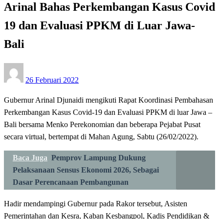
Arinal Bahas Perkembangan Kasus Covid
19 dan Evaluasi PPKM di Luar Jawa-
Bali
Posted
26 Februari 2022
on
Gubernur Arinal Djunaidi mengikuti Rapat Koordinasi Pembahasan
Perkembangan Kasus Covid-19 dan Evaluasi PPKM di luar Jawa –
Bali bersama Menko Perekonomian dan beberapa Pejabat Pusat
secara virtual, bertempat di Mahan Agung, Sabtu (26/02/2022).
Baca Juga
Pemprov Lampung Dukung
Pelaksanaan Sensus Ekonomi 2026, Sebagai
Dasar Perencanaan Pembangunan
Hadir mendampingi Gubernur pada Rakor tersebut, Asisten
Pemerintahan dan Kesra, Kaban Kesbangpol, Kadis Pendidikan &