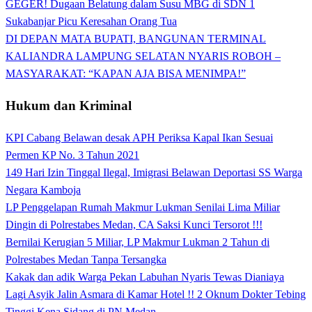
GEGER! Dugaan Belatung dalam Susu MBG di SDN 1
Sukabanjar Picu Keresahan Orang Tua
DI DEPAN MATA BUPATI, BANGUNAN TERMINAL
KALIANDRA LAMPUNG SELATAN NYARIS ROBOH –
MASYARAKAT: “KAPAN AJA BISA MENIMPA!”
Hukum dan Kriminal
KPI Cabang Belawan desak APH Periksa Kapal Ikan Sesuai
Permen KP No. 3 Tahun 2021
149 Hari Izin Tinggal Ilegal, Imigrasi Belawan Deportasi SS Warga
Negara Kamboja
LP Penggelapan Rumah Makmur Lukman Senilai Lima Miliar
Dingin di Polrestabes Medan, CA Saksi Kunci Tersorot !!!
Bernilai Kerugian 5 Miliar, LP Makmur Lukman 2 Tahun di
Polrestabes Medan Tanpa Tersangka
Kakak dan adik Warga Pekan Labuhan Nyaris Tewas Dianiaya
Lagi Asyik Jalin Asmara di Kamar Hotel !! 2 Oknum Dokter Tebing
Tinggi Kena Sidang di PN Medan