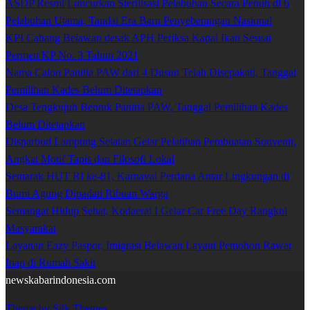
ASDP Resmi Luncurkan Sterilisasi Pelabuhan Secara Penuh di 6
Pelabuhan Utama, Tandai Era Baru Penyeberangan Nasional
KPI Cabang Belawan desak APH Periksa Kapal Ikan Sesuai
Permen KP No. 3 Tahun 2021
Nama Calon Panitia PAW dari 4 Dusun Telah Disepakati, Tanggal
Pemilihan Kades Belum Ditetapkan
Desa Tengkujuh Bentuk Panitia PAW, Tanggal Pemilihan Kades
Belum Ditetapkan
Disparbud Lampung Selatan Gelar Pelatihan Pembuatan Souvenir,
Angkat Motif Tapis dan Filosofi Lokal
Semarak HUT RI ke-81, Karnaval Perdana Antar Lingkungan di
Bumi Agung Dipadati Ribuan Warga
Semangat Hidup Sehat, Kodaeral I Gelar Car Free Day Rangkul
Masyarakat
Layanan Eazy Paspor, Imigrasi Belawan Layani Pemohon Rawat
Inap di Rumah Sakit
newskabarindonesia.com
Theme by Silk Themes