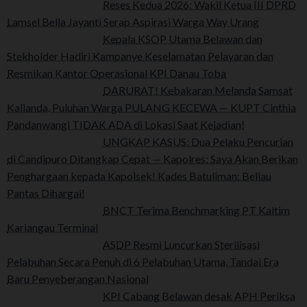
Reses Kedua 2026: Wakil Ketua III DPRD
Lamsel Bella Jayanti Serap Aspirasi Warga Way Urang
Kepala KSOP Utama Belawan dan
Stekholder Hadiri Kampanye Keselamatan Pelayaran dan
Resmikan Kantor Operasional KPI Danau Toba
DARURAT! Kebakaran Melanda Samsat
Kalianda, Puluhan Warga PULANG KECEWA — KUPT Cinthia
Pandanwangi TIDAK ADA di Lokasi Saat Kejadian!
UNGKAP KASUS: Dua Pelaku Pencurian
di Candipuro Ditangkap Cepat — Kapolres: Saya Akan Berikan
Penghargaan kepada Kapolsek! Kades Batuliman: Beliau
Pantas Dihargai!
BNCT Terima Benchmarking PT Kaltim
Kariangau Terminal
ASDP Resmi Luncurkan Sterilisasi
Pelabuhan Secara Penuh di 6 Pelabuhan Utama, Tandai Era
Baru Penyeberangan Nasional
KPI Cabang Belawan desak APH Periksa