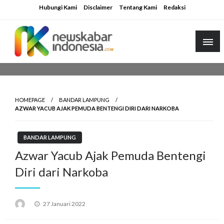
Skip
Hubungi Kami
Disclaimer
Tentang Kami
Redaksi
to
content
HOMEPAGE
BANDAR LAMPUNG
AZWAR YACUB AJAK PEMUDA BENTENGI DIRI DARI NARKOBA
BANDAR LAMPUNG
Azwar Yacub Ajak Pemuda Bentengi
Diri dari Narkoba
Posted
27 Januari 2022
on