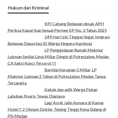
Hukum dan Kriminal
KPI Cabang Belawan desak APH
Periksa Kapal Ikan Sesuai Permen KP No. 3 Tahun 2021
149 Hari Izin Tinggal Ilegal, Imigrasi
Belawan Deportasi SS Warga Negara Kamboja
LP Penggelapan Rumah Makmur
Lukman Senilai Lima Miliar Dingin di Polrestabes Medan,
CA Saksi Kunci Tersorot !!!
Bernilai Kerugian 5 Miliar, LP
Makmur Lukman 2 Tahun di Polrestabes Medan Tanpa
Tersangka
Kakak dan adik Warga Pekan
Labuhan Nyaris Tewas Dianiaya
Lagi Asyik Jalin Asmara di Kamar
Hotel !! 2 Oknum Dokter Tebing Tinggi Kena Sidang di
PN Medan