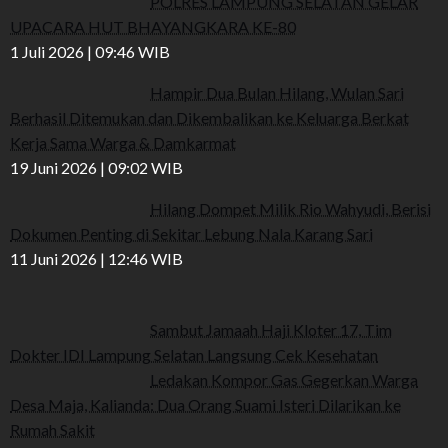
POLRES LAMPUNG SELATAN GELAR
UPACARA HUT BHAYANGKARA KE-80
1 Juli 2026 | 09:46 WIB
Hampir Dua Bulan Hilang, Wulan Sari
Berhasil Ditemukan dan Dikembalikan ke Keluarga Berkat
Kerja Sama Warga & Damkarmat
19 Juni 2026 | 09:02 WIB
Hilang Dompet Milik Rio Wahyudi, Berisi
Dokumen Penting di Sekitar Lebung Nala Karang Sari
11 Juni 2026 | 12:46 WIB
Sambut Jamaah Haji Kloter 17, Tim
Dokter IDI Lampung Selatan Langsung Cek Kesehatan
Ledakan Kompor Gas Gegerkan Warga
Desa Maja, Kalianda: Dua Orang Suami Isteri Dilarikan ke
Rumah Sakit