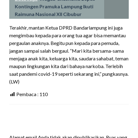
Kontingen Pramuka Lampung Ikuti
Raimuna Nasional XII Cibubur
Terakhir, mantan Ketua DPRD Bandarlampung ini juga
mengimbau kepada para orang tua agar bisa memantau
pergaulan anaknya. Begitu pun kepada para pemuda,
jangan sampai salah bergaul. “Mari kita bersama-sama
menjaga anak kita, keluarga kita, saudara sahabat, teman
maupun lingkungan kita dari bahaya narkoba. Terlebih
saat pandemi covid-19 seperti sekarang ini,” pungkasnya.
(LW)
Pembaca :
110
LEAVE A RESPONSE
Alamat email Anda tidak akan dipublikasikan.
Ruas yang