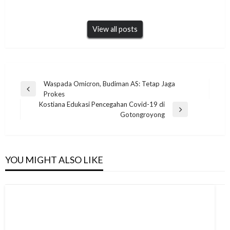
View all posts
Navigasi
Waspada Omicron, Budiman AS: Tetap Jaga
Previous
Prokes
pos
Post
Kostiana Edukasi Pencegahan Covid-19 di
Next
Gotongroyong
Post
YOU MIGHT ALSO LIKE