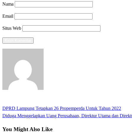
Nama
Email
Situs Web
View all posts
Previous
DPRD Lampung Tetapkan 26 Propemperda Untuk Tahun 2022
Navigasi
Post
Next
Diduga Menggelapkan Uang Perusahaan, Direktur Utama dan Direkt
pos
Post
You Might Also Like