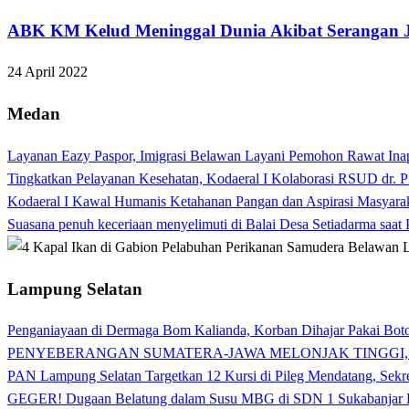
ABK KM Kelud Meninggal Dunia Akibat Serangan J
24 April 2022
Medan
Layanan Eazy Paspor, Imigrasi Belawan Layani Pemohon Rawat Ina
Tingkatkan Pelayanan Kesehatan, Kodaeral I Kolaborasi RSUD dr. P
Kodaeral I Kawal Humanis Ketahanan Pangan dan Aspirasi Masyara
Suasana penuh keceriaan menyelimuti di Balai Desa Setiadarma saa
Lampung Selatan
Penganiayaan di Dermaga Bom Kalianda, Korban Dihajar Pakai Boto
PENYEBERANGAN SUMATERA-JAWA MELONJAK TINGGI,
PAN Lampung Selatan Targetkan 12 Kursi di Pileg Mendatang, Sekre
GEGER! Dugaan Belatung dalam Susu MBG di SDN 1 Sukabanjar P