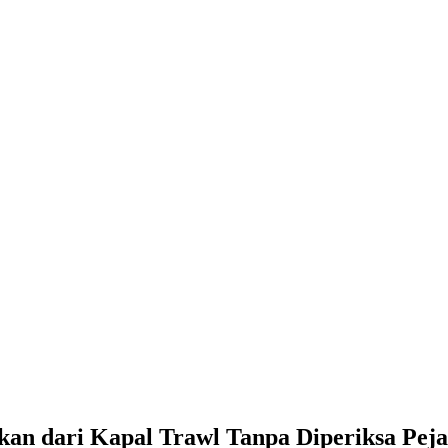
Trawl Tanpa Diperiksa Pejabat Perikanan
an dari Kapal Trawl Tanpa Diperiksa Peja