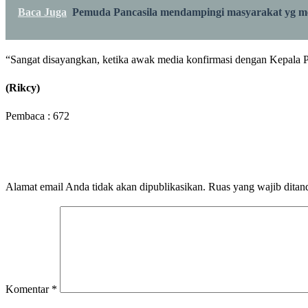
Baca Juga
Pemuda Pancasila mendampingi masyarakat yg me
“Sangat disayangkan, ketika awak media konfirmasi dengan Kepala P
(Rikcy)
Pembaca :
672
LEAVE A RESPONSE
Alamat email Anda tidak akan dipublikasikan.
Ruas yang wajib ditan
Komentar
*