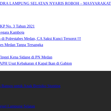
DRA LAMPUNG SELATAN NYARIS ROBOH – MASYARAKAT: 
 KP No. 3 Tahun 2021
 Negara Kamboja
i Polrestabes Medan, CA Saksi Kunci Tersorot !!!
abes Medan Tanpa Tersangka
 Tinggi Kena Sidang di PN Medan
APH Usut Kebakaran 4 Kapal Ikan di Gabion
Bansos untuk Anak Berisiko Stunting
ari Lampung Selatan