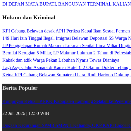
DI DEPAN MATA BUPATI, BANGUNAN TERMINAL KALIAN
Hukum dan Kriminal
KPI Cabang Belawan desak APH Periksa Kapal Ikan Sesuai Permen
149 Hari Izin Tinggal Ilegal, Imigrasi Belawan Deportasi SS Warga
LP Penggelapan Rumah Makmur Lukman Senilai Lima Miliar Dingin d
Bernilai Kerugian 5 Miliar, LP Makmur Lukman 2 Tahun di Polrest
Kakak dan adik Warga Pekan Labuhan Nyaris Tewas Dianiaya
Lagi Asyik Jalin Asmara di Kamar Hotel !! 2 Oknum Dokter Tebing
Ketua KPI Cabang Belawan Sumatera Utara, Rudi Hartono Dukung 
Berita Populer
Kunjungan Ketua TP PKK Kabupaten Lampung Selatan ke Penerima 
22 Juli 2026 | 12:50 WIB
Dugaan Kecurangan SPMB SMPN 1 Kalianda, OKP KAPI Lapor Kej