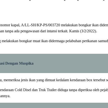
l nomor kapal, A/LL-SH/KP-PS/003720 melakukan bongkar ikan dider
 tanpa ada pengawasan dari intansi terkait. Kamis (3/2/2022).
ng melakukan bongkar muat ikan didermaga pelabuhan perikanan samud
rasi Dengan Muspika
au, memeriksa jenis ikan yang dimuat kedalam kendaraan box tersebut
ndaraan Cold Disel dan Truk Trailer diduga tanpa diperiksa oleh peja
uannya.