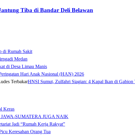
antung Tiba di Bandar Deli Belawan
p di Rumah Sakit
irngadi Medan‎
kat di Desa Limau Manis
t Peringatan Hari Anak Nasional (HAN) 2026
HNSI Sumut, Zulfahri Siagian: 4 Kapal Ikan di Gabion 
l Keras
 JAWA-SUMATERA JUGA NAIK
tariat Jadi “Rumah Kerja Rakyat”
icu Keresahan Orang Tua