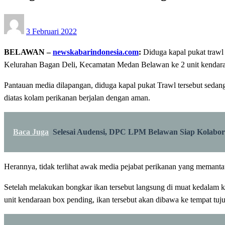
Posted
3 Februari 2022
on
BELAWAN –
newskabarindonesia.com
:
Diduga kapal pukat traw
Kelurahan Bagan Deli, Kecamatan Medan Belawan ke 2 unit kendaraan
Pantauan media dilapangan, diduga kapal pukat Trawl tersebut seda
diatas kolam perikanan berjalan dengan aman.
Baca Juga
Selesai Audensi, DPC LPM Belawan Siap Kolabo
Herannya, tidak terlihat awak media pejabat perikanan yang memant
Setelah melakukan bongkar ikan tersebut langsung di muat kedalam ke
unit kendaraan box pending, ikan tersebut akan dibawa ke tempat tuj