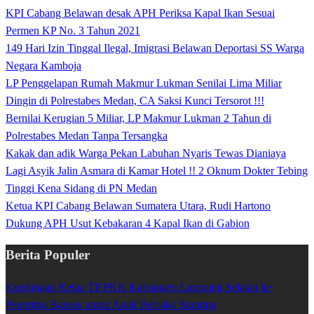
KPI Cabang Belawan desak APH Periksa Kapal Ikan Sesuai
Permen KP No. 3 Tahun 2021
149 Hari Izin Tinggal Ilegal, Imigrasi Belawan Deportasi SS Warga
Negara Kamboja
LP Penggelapan Rumah Makmur Lukman Senilai Lima Miliar
Dingin di Polrestabes Medan, CA Saksi Kunci Tersorot !!!
Bernilai Kerugian 5 Miliar, LP Makmur Lukman 2 Tahun di
Polrestabes Medan Tanpa Tersangka
Kakak dan adik Warga Pekan Labuhan Nyaris Tewas Dianiaya
Lagi Asyik Jalin Asmara di Kamar Hotel !! 2 Oknum Dokter Tebing
Tinggi Kena Sidang di PN Medan
Ketua KPI Cabang Belawan Sumatera Utara, Rudi Hartono
Dukung APH Usut Kebakaran 4 Kapal Ikan di Gabion
Berita Populer
Kunjungan Ketua TP PKK Kabupaten Lampung Selatan ke
Penerima Bansos untuk Anak Berisiko Stunting