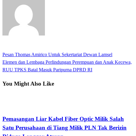
View all posts
Previous
Pesan Thomas Amirico Untuk Sekertariat Dewan Lamsel
Navigasi
Post
Next
Elemen dan Lembaga Perlindungan Perempuan dan Anak Kecewa,
pos
Post
RUU TPKS Batal Masuk Paripurna DPRD RI
You Might Also Like
Bandar Lampung
Pemasangan Liar Kabel Fiber Optic Milik Salah
Satu Perusahaan di Tiang Milik PLN Tak Berizin