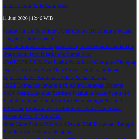
Sekitar Lebung Nala Karang Sari
11 Juni 2026 | 12:46 WIB
Sambut Jamaah Haji Kloter 17, Tim Dokter IDI Lampung Selatan
Langsung Cek Kesehatan
Ledakan Kompor Gas Gegerkan Warga Desa Maja, Kalianda: Dua
Orang Suami Isteri Dilarikan ke Rumah Sakit
UNGKAP KASUS: Dua Pelaku Pencurian di Candipuro Ditangkap
Cepat — Kapolres: Saya Akan Berikan Penghargaan kepada
Kapolsek! Kades Batuliman: Beliau Pantas Dihargai!
BNCT Terima Benchmarking PT Kaltim Kariangau Terminal
ASDP Resmi Luncurkan Sterilisasi Pelabuhan Secara Penuh di 6
Pelabuhan Utama, Tandai Era Baru Penyeberangan Nasional
KPI Cabang Belawan desak APH Periksa Kapal Ikan Sesuai
Permen KP No. 3 Tahun 2021
Nama Calon Panitia PAW dari 4 Dusun Telah Disepakati, Tanggal
Pemilihan Kades Belum Ditetapkan