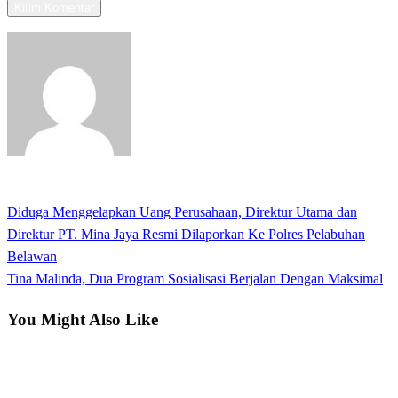
View all posts
Previous
Diduga Menggelapkan Uang Perusahaan, Direktur Utama dan
Navigasi
Post
Direktur PT. Mina Jaya Resmi Dilaporkan Ke Polres Pelabuhan
pos
Belawan
Next
Tina Malinda, Dua Program Sosialisasi Berjalan Dengan Maksimal
Post
You Might Also Like
Bandar Lampung