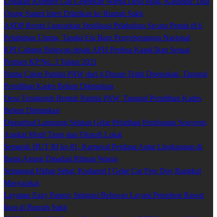
Ledakan Kompor Gas Gegerkan Warga Desa Maja, Kalianda: Dua
Orang Suami Isteri Dilarikan ke Rumah Sakit
ASDP Resmi Luncurkan Sterilisasi Pelabuhan Secara Penuh di 6
Pelabuhan Utama, Tandai Era Baru Penyeberangan Nasional
KPI Cabang Belawan desak APH Periksa Kapal Ikan Sesuai
Permen KP No. 3 Tahun 2021
Nama Calon Panitia PAW dari 4 Dusun Telah Disepakati, Tanggal
Pemilihan Kades Belum Ditetapkan
Desa Tengkujuh Bentuk Panitia PAW, Tanggal Pemilihan Kades
Belum Ditetapkan
Disparbud Lampung Selatan Gelar Pelatihan Pembuatan Souvenir,
Angkat Motif Tapis dan Filosofi Lokal
Semarak HUT RI ke-81, Karnaval Perdana Antar Lingkungan di
Bumi Agung Dipadati Ribuan Warga
Semangat Hidup Sehat, Kodaeral I Gelar Car Free Day Rangkul
Masyarakat
Layanan Eazy Paspor, Imigrasi Belawan Layani Pemohon Rawat
Inap di Rumah Sakit