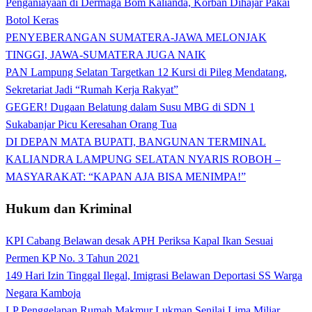
Penganiayaan di Dermaga Bom Kalianda, Korban Dihajar Pakai
Botol Keras
PENYEBERANGAN SUMATERA-JAWA MELONJAK
TINGGI, JAWA-SUMATERA JUGA NAIK
PAN Lampung Selatan Targetkan 12 Kursi di Pileg Mendatang,
Sekretariat Jadi “Rumah Kerja Rakyat”
GEGER! Dugaan Belatung dalam Susu MBG di SDN 1
Sukabanjar Picu Keresahan Orang Tua
DI DEPAN MATA BUPATI, BANGUNAN TERMINAL
KALIANDRA LAMPUNG SELATAN NYARIS ROBOH –
MASYARAKAT: “KAPAN AJA BISA MENIMPA!”
Hukum dan Kriminal
KPI Cabang Belawan desak APH Periksa Kapal Ikan Sesuai
Permen KP No. 3 Tahun 2021
149 Hari Izin Tinggal Ilegal, Imigrasi Belawan Deportasi SS Warga
Negara Kamboja
LP Penggelapan Rumah Makmur Lukman Senilai Lima Miliar