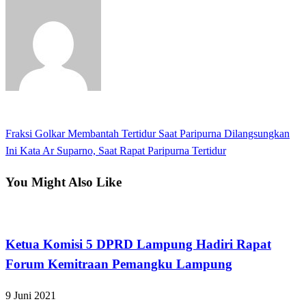
View all posts
Previous
Fraksi Golkar Membantah Tertidur Saat Paripurna Dilangsungkan
Navigasi
Post
Next
Ini Kata Ar Suparno, Saat Rapat Paripurna Tertidur
pos
Post
You Might Also Like
Apakabar INDONESIA
Ketua Komisi 5 DPRD Lampung Hadiri Rapat
Forum Kemitraan Pemangku Lampung
9 Juni 2021