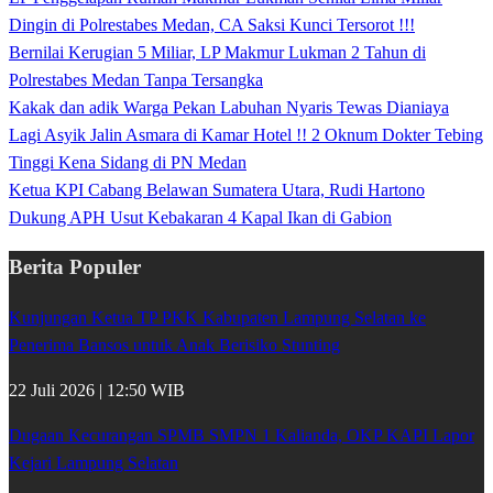
Dingin di Polrestabes Medan, CA Saksi Kunci Tersorot !!!
Bernilai Kerugian 5 Miliar, LP Makmur Lukman 2 Tahun di
Polrestabes Medan Tanpa Tersangka
Kakak dan adik Warga Pekan Labuhan Nyaris Tewas Dianiaya
Lagi Asyik Jalin Asmara di Kamar Hotel !! 2 Oknum Dokter Tebing
Tinggi Kena Sidang di PN Medan
Ketua KPI Cabang Belawan Sumatera Utara, Rudi Hartono
Dukung APH Usut Kebakaran 4 Kapal Ikan di Gabion
Berita Populer
Kunjungan Ketua TP PKK Kabupaten Lampung Selatan ke
Penerima Bansos untuk Anak Berisiko Stunting
22 Juli 2026 | 12:50 WIB
Dugaan Kecurangan SPMB SMPN 1 Kalianda, OKP KAPI Lapor
Kejari Lampung Selatan