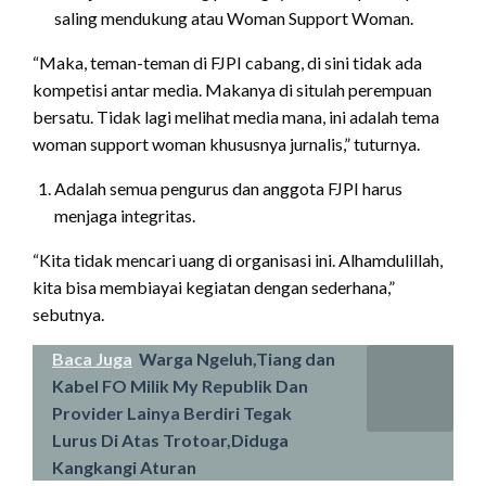
saling mendukung atau Woman Support Woman.
“Maka, teman-teman di FJPI cabang, di sini tidak ada
kompetisi antar media. Makanya di situlah perempuan
bersatu. Tidak lagi melihat media mana, ini adalah tema
woman support woman khususnya jurnalis,” tuturnya.
Adalah semua pengurus dan anggota FJPI harus
menjaga integritas.
“Kita tidak mencari uang di organisasi ini. Alhamdulillah,
kita bisa membiayai kegiatan dengan sederhana,”
sebutnya.
Baca Juga
Warga Ngeluh,Tiang dan
Kabel FO Milik My Republik Dan
Provider Lainya Berdiri Tegak
Lurus Di Atas Trotoar,Diduga
Kangkangi Aturan