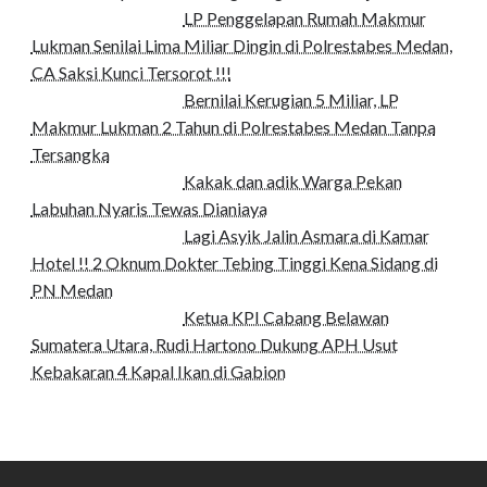
LP Penggelapan Rumah Makmur
Lukman Senilai Lima Miliar Dingin di Polrestabes Medan,
CA Saksi Kunci Tersorot !!!
Bernilai Kerugian 5 Miliar, LP
Makmur Lukman 2 Tahun di Polrestabes Medan Tanpa
Tersangka
Kakak dan adik Warga Pekan
Labuhan Nyaris Tewas Dianiaya
Lagi Asyik Jalin Asmara di Kamar
Hotel !! 2 Oknum Dokter Tebing Tinggi Kena Sidang di
PN Medan
Ketua KPI Cabang Belawan
Sumatera Utara, Rudi Hartono Dukung APH Usut
Kebakaran 4 Kapal Ikan di Gabion