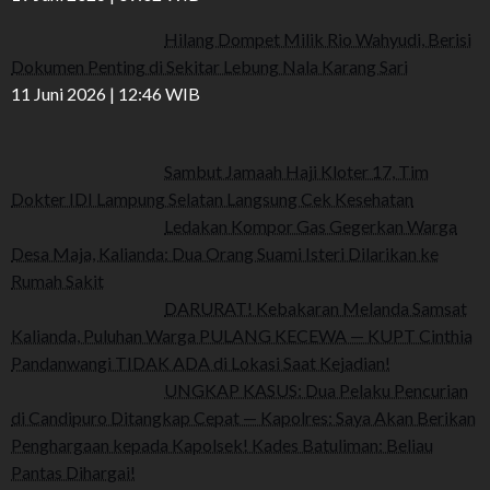
Hilang Dompet Milik Rio Wahyudi, Berisi
Dokumen Penting di Sekitar Lebung Nala Karang Sari
11 Juni 2026 | 12:46 WIB
Sambut Jamaah Haji Kloter 17, Tim
Dokter IDI Lampung Selatan Langsung Cek Kesehatan
Ledakan Kompor Gas Gegerkan Warga
Desa Maja, Kalianda: Dua Orang Suami Isteri Dilarikan ke
Rumah Sakit
DARURAT! Kebakaran Melanda Samsat
Kalianda, Puluhan Warga PULANG KECEWA — KUPT Cinthia
Pandanwangi TIDAK ADA di Lokasi Saat Kejadian!
UNGKAP KASUS: Dua Pelaku Pencurian
di Candipuro Ditangkap Cepat — Kapolres: Saya Akan Berikan
Penghargaan kepada Kapolsek! Kades Batuliman: Beliau
Pantas Dihargai!