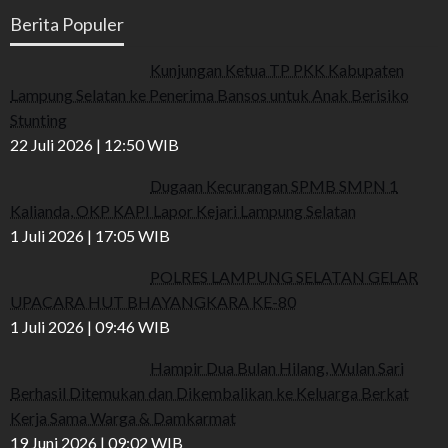
Berita Populer
Kunjungan Ketua TP PKK Kabupaten
Lampung Selatan ke Penerima Bansos untuk Anak Berisiko
Stunting
22 Juli 2026 | 12:50 WIB
Dugaan Kecurangan SPMB SMPN 1
Kalianda, OKP KAPI Lapor Kejari Lampung Selatan
1 Juli 2026 | 17:05 WIB
POLRES LAMPUNG SELATAN GELAR
UPACARA HUT BHAYANGKARA KE-80
1 Juli 2026 | 09:46 WIB
Hampir Dua Bulan Hilang, Wulan Sari
Berhasil Ditemukan dan Dikembalikan ke Keluarga Berkat
Kerja Sama Warga & Damkarmat
19 Juni 2026 | 09:02 WIB