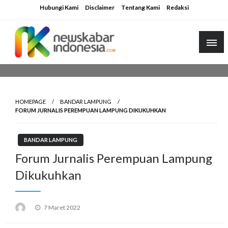
Skip
Hubungi Kami
Disclaimer
Tentang Kami
Redaksi
to
content
HOMEPAGE
BANDAR LAMPUNG
FORUM JURNALIS PEREMPUAN LAMPUNG DIKUKUHKAN
BANDAR LAMPUNG
Forum Jurnalis Perempuan Lampung
Dikukuhkan
Posted
7 Maret 2022
on