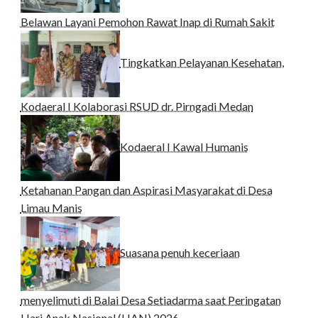
Belawan Layani Pemohon Rawat Inap di Rumah Sakit
Tingkatkan Pelayanan Kesehatan,
Kodaeral I Kolaborasi RSUD dr. Pirngadi Medan‎
Kodaeral I Kawal Humanis
Ketahanan Pangan dan Aspirasi Masyarakat di Desa
Limau Manis
Suasana penuh keceriaan
menyelimuti di Balai Desa Setiadarma saat Peringatan
Hari Anak Nasional (HAN) 2026