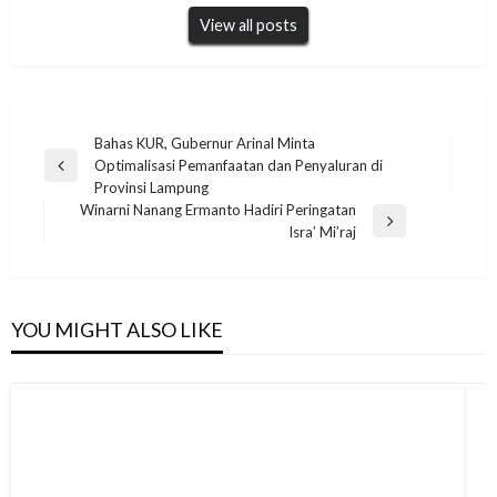
View all posts
Navigasi
Bahas KUR, Gubernur Arinal Minta
Optimalisasi Pemanfaatan dan Penyaluran di
pos
Previous
Provinsi Lampung
Post
Winarni Nanang Ermanto Hadiri Peringatan
Next
Isra’ Mi’raj
Post
YOU MIGHT ALSO LIKE