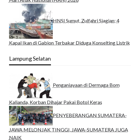
HNSI Sumut, Zulfahri Siagian: 4
Kapal Ikan di Gabion Terbakar Diduga Konselting Listrik
Lampung Selatan
Penganiayaan di Dermaga Bom
Kalianda, Korban Dihajar Pakai Botol Keras
PENYEBERANGAN SUMATERA-
JAWA MELONJAK TINGGI, JAWA-SUMATERA JUGA
NAIK