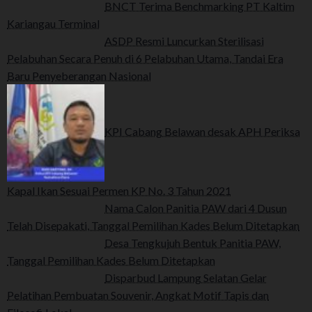
BNCT Terima Benchmarking PT Kaltim
Kariangau Terminal
ASDP Resmi Luncurkan Sterilisasi
Pelabuhan Secara Penuh di 6 Pelabuhan Utama, Tandai Era
Baru Penyeberangan Nasional
KPI Cabang Belawan desak APH Periksa
Kapal Ikan Sesuai Permen KP No. 3 Tahun 2021
Nama Calon Panitia PAW dari 4 Dusun
Telah Disepakati, Tanggal Pemilihan Kades Belum Ditetapkan
Desa Tengkujuh Bentuk Panitia PAW,
Tanggal Pemilihan Kades Belum Ditetapkan
Disparbud Lampung Selatan Gelar
Pelatihan Pembuatan Souvenir, Angkat Motif Tapis dan