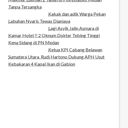
Tanpa Tersangka
Kakak dan adik Warga Pekan
Labuhan Nyaris Tewas Dianiaya
Lagi Asyik Jalin Asmara di
Kamar Hotel !! 2 Oknum Dokter Tebing Tinggi
Kena Sidang di PN Medan
Ketua KPI Cabang Belawan
Sumatera Utara, Rudi Hartono Dukung APH Usut
Kebakaran 4 Kapal Ikan di Gabion