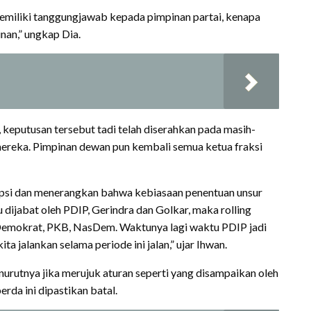
memiliki tanggungjawab kepada pimpinan partai, kenapa
nan,” ungkap Dia.
eputusan tersebut tadi telah diserahkan pada masih-
mereka. Pimpinan dewan pun kembali semua ketua fraksi
rupsi dan menerangkan bahwa kebiasaan penentuan unsur
 dijabat oleh PDIP, Gerindra dan Golkar, maka rolling
 Demokrat, PKB, NasDem. Waktunya lagi waktu PDIP jadi
ta jalankan selama periode ini jalan,” ujar Ihwan.
urutnya jika merujuk aturan seperti yang disampaikan oleh
rda ini dipastikan batal.