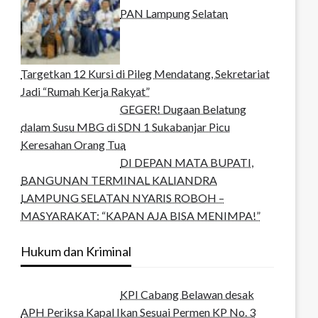
PAN Lampung Selatan
Targetkan 12 Kursi di Pileg Mendatang, Sekretariat
Jadi “Rumah Kerja Rakyat”
GEGER! Dugaan Belatung
dalam Susu MBG di SDN 1 Sukabanjar Picu
Keresahan Orang Tua
DI DEPAN MATA BUPATI,
BANGUNAN TERMINAL KALIANDRA
LAMPUNG SELATAN NYARIS ROBOH –
MASYARAKAT: “KAPAN AJA BISA MENIMPA!”
Hukum dan Kriminal
KPI Cabang Belawan desak
APH Periksa Kapal Ikan Sesuai Permen KP No. 3