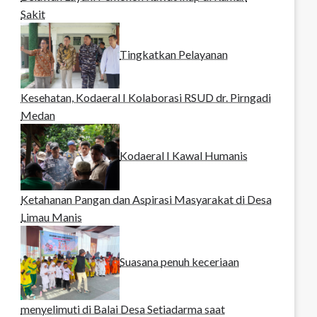
Sakit
Tingkatkan Pelayanan
Kesehatan, Kodaeral I Kolaborasi RSUD dr. Pirngadi
Medan‎
Kodaeral I Kawal Humanis
Ketahanan Pangan dan Aspirasi Masyarakat di Desa
Limau Manis
Suasana penuh keceriaan
menyelimuti di Balai Desa Setiadarma saat