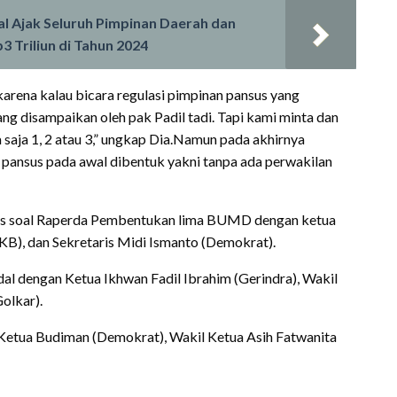
l Ajak Seluruh Pimpinan Daerah dan
 Triliun di Tahun 2024
 karena kalau bicara regulasi pimpinan pansus yang
yang disampaikan oleh pak Padil tadi. Tapi kami minta dan
aja 1, 2 atau 3,” ungkap Dia.Namun pada akhirnya
pansus pada awal dibentuk yakni tanpa ada perwakilan
sus soal Raperda Pembentukan lima BUMD dengan ketua
KB), dan Sekretaris Midi Ismanto (Demokrat).
l dengan Ketua Ikhwan Fadil Ibrahim (Gerindra), Wakil
olkar).
etua Budiman (Demokrat), Wakil Ketua Asih Fatwanita