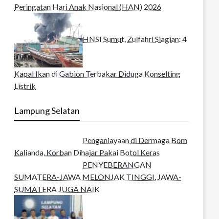
Peringatan Hari Anak Nasional (HAN) 2026
HNSI Sumut, Zulfahri Siagian: 4
Kapal Ikan di Gabion Terbakar Diduga Konselting
Listrik
Lampung Selatan
Penganiayaan di Dermaga Bom
Kalianda, Korban Dihajar Pakai Botol Keras
PENYEBERANGAN
SUMATERA-JAWA MELONJAK TINGGI, JAWA-
SUMATERA JUGA NAIK