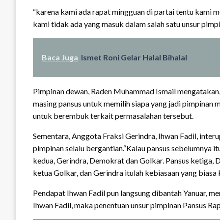
“karena kami ada rapat mingguan di partai tentu kami 
kami tidak ada yang masuk dalam salah satu unsur pimpi
Baca Juga
Ismet Roni Gelar Halal Bihalal
Pimpinan dewan, Raden Muhammad Ismail mengatakan, k
masing pansus untuk memilih siapa yang jadi pimpinan 
untuk berembuk terkait permasalahan tersebut.
Sementara, Anggota Fraksi Gerindra, Ihwan Fadil, inte
pimpinan selalu bergantian.“Kalau pansus sebelumnya itu
kedua, Gerindra, Demokrat dan Golkar. Pansus ketiga,
ketua Golkar, dan Gerindra itulah kebiasaan yang biasa ki
Pendapat Ihwan Fadil pun langsung dibantah Yanuar, men
Ihwan Fadil, maka penentuan unsur pimpinan Pansus Rape