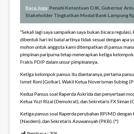
Baca Juga
Penuhi Ketentuan OJK, Gubernur Arina
Stakeholder Tingkatkan Modal Bank Lampung Rp3
“Sekali lagi saya sampaikan saya bukan bicara regulasi,
dibentuk hari ini batal artinya tidak sesuai dengan apa 
mohon untuk anggota kami ditempatkan di pansus mana s
pimpinan paripurna tetap menerapkan ketiga kelompok 
Frakis PDIP dalam unsur pimpinannya.
Ketiga kelompok pansus itu diantaranya, pertama pan
Ismet Roni (Golkar), Wakil Ketua Noverisman Subing (P
Kedua Pansus soal Raperda Askrida dan penyertaan moda
Ketua Yozi Rizal (Demokrat), dan Sekretaris FX Siman (G
Ketiga pansus soal Raperda perubahan RPJMD dengan K
(Nasdem), dan Sekretaris Azuwansyah (PKB). (*)
Pembaca :
206