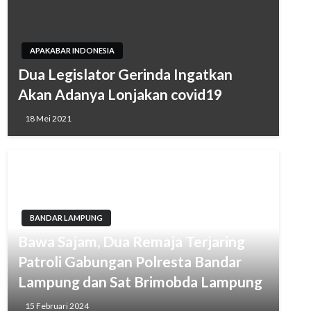
APAKABAR INDONESIA
Dua Legislator Gerinda Ingatkan
Akan Adanya Lonjakan covid19
18 Mei 2021
BANDAR LAMPUNG
Bawa Sajam, Dua Remaja Terjaring
Patroli Gabungan Polresta Bandar
Lampung dan Sat Brimobda Lampung
15 Februari 2024