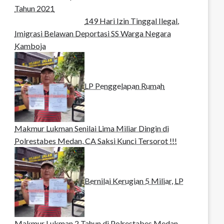
Tahun 2021
149 Hari Izin Tinggal Ilegal,
Imigrasi Belawan Deportasi SS Warga Negara
Kamboja
LP Penggelapan Rumah
Makmur Lukman Senilai Lima Miliar Dingin di
Polrestabes Medan, CA Saksi Kunci Tersorot !!!
Bernilai Kerugian 5 Miliar, LP
Makmur Lukman 2 Tahun di Polrestabes Medan