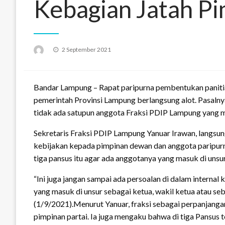
Kebagian Jatah P
Posted
2 September 2021
on
Bandar Lampung – Rapat paripurna pembentukan panitia
pemerintah Provinsi Lampung berlangsung alot. Pasalnya
tidak ada satupun anggota Fraksi PDIP Lampung yang m
Sekretaris Fraksi PDIP Lampung Yanuar Irawan, langsung
kebijakan kepada pimpinan dewan dan anggota paripurn
tiga pansus itu agar ada anggotanya yang masuk di unsu
“Ini juga jangan sampai ada persoalan di dalam internal
yang masuk di unsur sebagai ketua, wakil ketua atau seb
(1/9/2021).Menurut Yanuar, fraksi sebagai perpanjang
pimpinan partai. Ia juga mengaku bahwa di tiga Pansus t