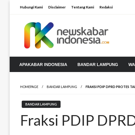
Skip
Hubungi Kami
Disclaimer
Tentang Kami
Redaksi
to
content
APAKABAR INDONESIA
BANDAR LAMPUNG
WA
HOMEPAGE
BANDAR LAMPUNG
FRAKSI PDIP DPRD PROTES TA
BANDAR LAMPUNG
Fraksi PDIP DPRD