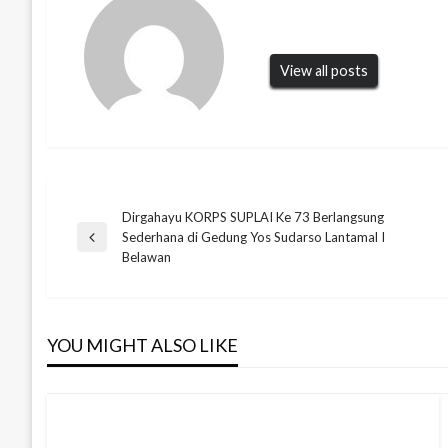
View all posts
Dirgahayu KORPS SUPLAI Ke 73 Berlangsung
Navigasi
Sederhana di Gedung Yos Sudarso Lantamal I
Previous
Belawan
Post
pos
YOU MIGHT ALSO LIKE