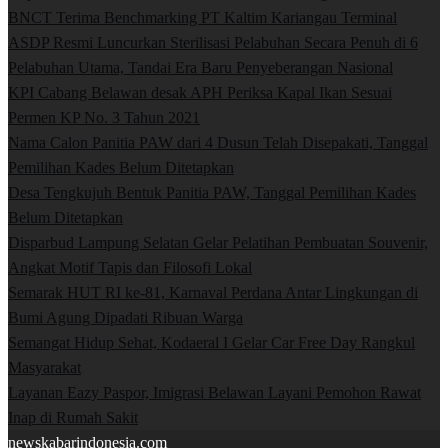
BNCT Terima Benchmarking PT Kaltim Kariangau Terminal
ASDP Resmi Luncurkan Sterilisasi Pelabuhan Secara Penuh di 6
Pelabuhan Utama, Tandai Era Baru Penyeberangan Nasional
KPI Cabang Belawan desak APH Periksa Kapal Ikan Sesuai
Permen KP No. 3 Tahun 2021
Nama Calon Panitia PAW dari 4 Dusun Telah Disepakati, Tanggal
Pemilihan Kades Belum Ditetapkan
Desa Tengkujuh Bentuk Panitia PAW, Tanggal Pemilihan Kades
Belum Ditetapkan
Disparbud Lampung Selatan Gelar Pelatihan Pembuatan Souvenir,
Angkat Motif Tapis dan Filosofi Lokal
Semarak HUT RI ke-81, Karnaval Perdana Antar Lingkungan di
Bumi Agung Dipadati Ribuan Warga
Semangat Hidup Sehat, Kodaeral I Gelar Car Free Day Rangkul
Masyarakat
Layanan Eazy Paspor, Imigrasi Belawan Layani Pemohon Rawat
Inap di Rumah Sakit
newskabarindonesia.com