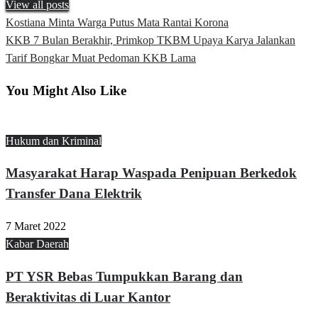
View all posts
Previous
Kostiana Minta Warga Putus Mata Rantai Korona
Navigasi
Post
Next
KKB 7 Bulan Berakhir, Primkop TKBM Upaya Karya Jalankan
pos
Post
Tarif Bongkar Muat Pedoman KKB Lama
You Might Also Like
Hukum dan Kriminal
Masyarakat Harap Waspada Penipuan Berkedok
Transfer Dana Elektrik
7 Maret 2022
Kabar Daerah
PT YSR Bebas Tumpukkan Barang dan
Beraktivitas di Luar Kantor