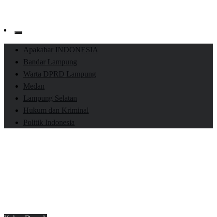
Apakabar INDONESIA
Bandar Lampung
Warta DPRD Lampung
Medan
Lampung Selatan
Hukum dan Kriminal
Politik Indonesia
Homepage
Kabar Daerah
Ganda Putra Simbolon Terpilih Sebagai Ketua KONI
Medan Labuhan