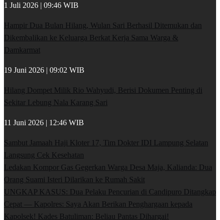
1 Juli 2026 | 09:46 WIB
Hampir Dua Bulan Hilang, Wulan Sari Berhasil Ditemukan dan
Dikembalikan ke Keluarga Berkat Kerja Sama Warga &
Damkarmat
19 Juni 2026 | 09:02 WIB
Hilang Dompet Milik Rio Wahyudi, Berisi Dokumen Penting di
Sekitar Lebung Nala Karang Sari
11 Juni 2026 | 12:46 WIB
Sambut Jamaah Haji Kloter 17, Tim Dokter IDI Lampung Selatan
Langsung Cek Kesehatan
Ledakan Kompor Gas Gegerkan Warga Desa Maja, Kalianda: Dua
Orang Suami Isteri Dilarikan ke Rumah Sakit
UNGKAP KASUS: Dua Pelaku Pencurian di Candipuro Ditangkap
Cepat — Kapolres: Saya Akan Berikan Penghargaan kepada
Kapolsek! Kades Batuliman: Beliau Pantas Dihargai!