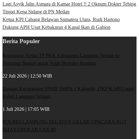
Lagi Asyik Jalin Asmara di Kamar Hotel !! 2 Oknum Dokter Tebing
Tinggi Kena Sidang di PN Medan
Ketua KPI Cabang Belawan Sumatera Utara, Rudi Hartono
Dukung APH Usut Kebakaran 4 Kapal Ikan di Gabion
Berita Populer
Kunjungan Ketua TP PKK Kabupaten Lampung Selatan ke
Penerima Bansos untuk Anak Berisiko Stunting
22 Juli 2026 | 12:50 WIB
Dugaan Kecurangan SPMB SMPN 1 Kalianda, OKP KAPI Lapor
Kejari Lampung Selatan
1 Juli 2026 | 17:05 WIB
POLRES LAMPUNG SELATAN GELAR UPACARA HUT
BHAYANGKARA KE-80