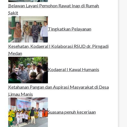
Belawan Layani Pemohon Rawat Inap di Rumah
Sakit
Tingkatkan Pelayanan
Kesehatan, Kodaeral I Kolaborasi RSUD dr. Pirngadi
Medan‎
Kodaeral I Kawal Humanis
Ketahanan Pangan dan Aspirasi Masyarakat di Desa
Limau Manis
Suasana penuh keceriaan