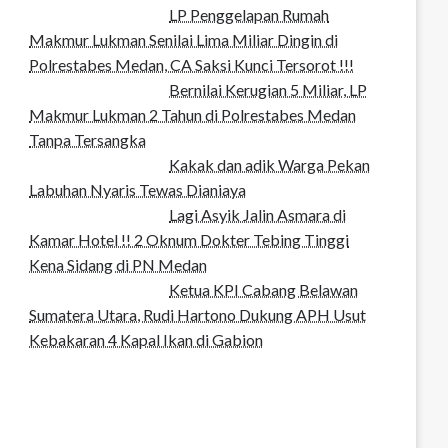
LP Penggelapan Rumah
Makmur Lukman Senilai Lima Miliar Dingin di
Polrestabes Medan, CA Saksi Kunci Tersorot !!!
Bernilai Kerugian 5 Miliar, LP
Makmur Lukman 2 Tahun di Polrestabes Medan
Tanpa Tersangka
Kakak dan adik Warga Pekan
Labuhan Nyaris Tewas Dianiaya
Lagi Asyik Jalin Asmara di
Kamar Hotel !! 2 Oknum Dokter Tebing Tinggi
Kena Sidang di PN Medan
Ketua KPI Cabang Belawan
Sumatera Utara, Rudi Hartono Dukung APH Usut
Kebakaran 4 Kapal Ikan di Gabion