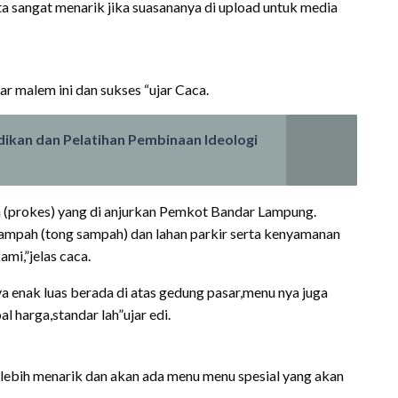
a sangat menarik jika suasananya di upload untuk media
r malem ini dan sukses “ujar Caca.
kan dan Pelatihan Pembinaan Ideologi
n (prokes) yang di anjurkan Pemkot Bandar Lampung.
ampah (tong sampah) dan lahan parkir serta kenyamanan
mi,”jelas caca.
 enak luas berada di atas gedung pasar,menu nya juga
 harga,standar lah”ujar edi.
lebih menarik dan akan ada menu menu spesial yang akan