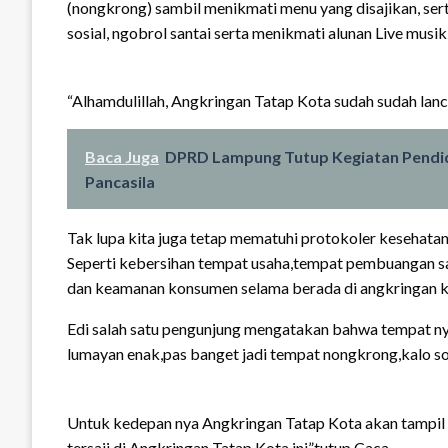
(nongkrong) sambil menikmati menu yang disajikan, sert
sosial, ngobrol santai serta menikmati alunan Live musik
“Alhamdulillah, Angkringan Tatap Kota sudah sudah lanca
Baca Juga
DPRD Lampung Tutup Kegiatan Pendidi
Pancasila
Tak lupa kita juga tetap mematuhi protokoler kesehata
Seperti kebersihan tempat usaha,tempat pembuangan s
dan keamanan konsumen selama berada di angkringan ka
Edi salah satu pengunjung mengatakan bahwa tempat nya
lumayan enak,pas banget jadi tempat nongkrong,kalo soal
Untuk kedepan nya Angkringan Tatap Kota akan tampil 
tersaji di Angkringan Tatap Kota ini”tutup Caca.