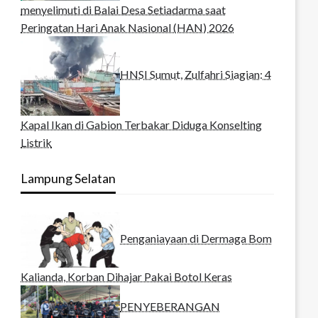
menyelimuti di Balai Desa Setiadarma saat
Peringatan Hari Anak Nasional (HAN) 2026
HNSI Sumut, Zulfahri Siagian: 4
Kapal Ikan di Gabion Terbakar Diduga Konselting
Listrik
Lampung Selatan
Penganiayaan di Dermaga Bom
Kalianda, Korban Dihajar Pakai Botol Keras
PENYEBERANGAN