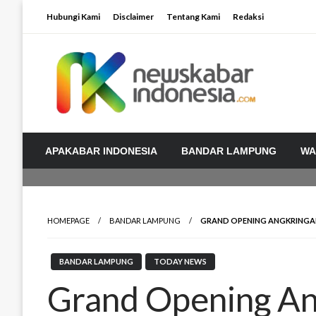
Skip
Hubungi Kami
Disclaimer
Tentang Kami
Redaksi
to
content
APAKABAR INDONESIA
BANDAR LAMPUNG
WA
HOMEPAGE
BANDAR LAMPUNG
GRAND OPENING ANGKRINGAN 
BANDAR LAMPUNG
TODAY NEWS
Grand Opening An