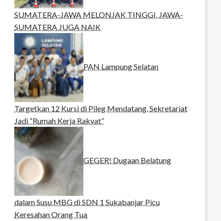
SUMATERA-JAWA MELONJAK TINGGI, JAWA-
SUMATERA JUGA NAIK
PAN Lampung Selatan
Targetkan 12 Kursi di Pileg Mendatang, Sekretariat
Jadi “Rumah Kerja Rakyat”
GEGER! Dugaan Belatung
dalam Susu MBG di SDN 1 Sukabanjar Picu
Keresahan Orang Tua