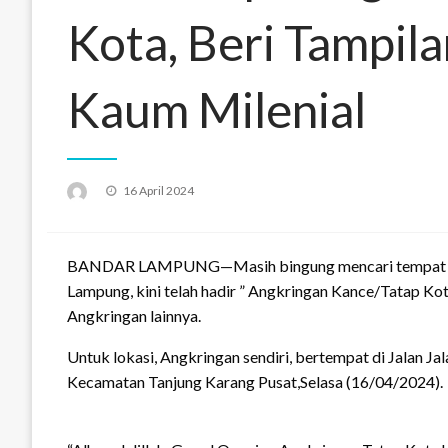
Kota, Beri Tampil
Kaum Milenial
Posted
16 April 2024
on
BANDAR LAMPUNG—Masih bingung mencari tempat non
Lampung, kini telah hadir ” Angkringan Kance/Tatap Ko
Angkringan lainnya.
Untuk lokasi, Angkringan sendiri, bertempat di Jalan J
Kecamatan Tanjung Karang Pusat,Selasa (16/04/2024).