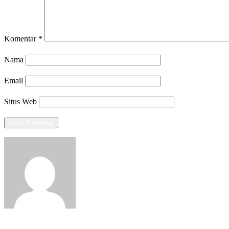
Komentar
*
Nama
Email
Situs Web
View all posts