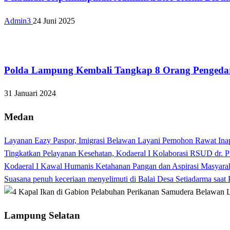
Admin3
24 Juni 2025
Bandar Lampung
Polda Lampung Kembali Tangkap 8 Orang Pengedar
31 Januari 2024
Medan
Layanan Eazy Paspor, Imigrasi Belawan Layani Pemohon Rawat Ina
Tingkatkan Pelayanan Kesehatan, Kodaeral I Kolaborasi RSUD dr. P
Kodaeral I Kawal Humanis Ketahanan Pangan dan Aspirasi Masyara
Suasana penuh keceriaan menyelimuti di Balai Desa Setiadarma saa
Lampung Selatan