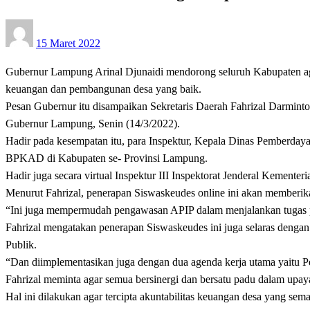
Posted
15 Maret 2022
on
Gubernur Lampung Arinal Djunaidi mendorong seluruh Kabupaten ag
keuangan dan pembangunan desa yang baik.
Pesan Gubernur itu disampaikan Sekretaris Daerah Fahrizal Darmi
Gubernur Lampung, Senin (14/3/2022).
Hadir pada kesempatan itu, para Inspektur, Kepala Dinas Pemberda
BPKAD di Kabupaten se- Provinsi Lampung.
Hadir juga secara virtual Inspektur III Inspektorat Jenderal Kementer
Menurut Fahrizal, penerapan Siswaskeudes online ini akan memberikan
“Ini juga mempermudah pengawasan APIP dalam menjalankan tugas p
Fahrizal mengatakan penerapan Siswaskeudes ini juga selaras deng
Publik.
“Dan diimplementasikan juga dengan dua agenda kerja utama yaitu
Fahrizal meminta agar semua bersinergi dan bersatu padu dalam up
Hal ini dilakukan agar tercipta akuntabilitas keuangan desa yang sem