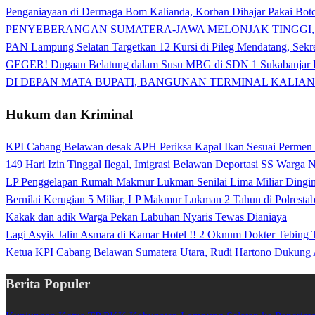
Penganiayaan di Dermaga Bom Kalianda, Korban Dihajar Pakai Boto
PENYEBERANGAN SUMATERA-JAWA MELONJAK TINGGI,
PAN Lampung Selatan Targetkan 12 Kursi di Pileg Mendatang, Sekre
GEGER! Dugaan Belatung dalam Susu MBG di SDN 1 Sukabanjar P
DI DEPAN MATA BUPATI, BANGUNAN TERMINAL KALIAN
Hukum dan Kriminal
KPI Cabang Belawan desak APH Periksa Kapal Ikan Sesuai Permen
149 Hari Izin Tinggal Ilegal, Imigrasi Belawan Deportasi SS Warga
LP Penggelapan Rumah Makmur Lukman Senilai Lima Miliar Dingin d
Bernilai Kerugian 5 Miliar, LP Makmur Lukman 2 Tahun di Polrest
Kakak dan adik Warga Pekan Labuhan Nyaris Tewas Dianiaya
Lagi Asyik Jalin Asmara di Kamar Hotel !! 2 Oknum Dokter Tebing
Ketua KPI Cabang Belawan Sumatera Utara, Rudi Hartono Dukung 
Berita Populer