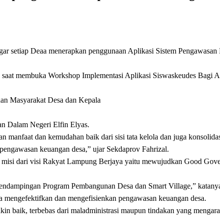
ar setiap Deaa menerapkan penggunaan Aplikasi Sistem Pengawasan K
nto saat membuka Workshop Implementasi Aplikasi Siswaskeudes Bagi 
yaan Masyarakat Desa dan Kepala
ian Dalam Negeri Elfin Elyas.
 manfaat dan kemudahan baik dari sisi tata kelola dan juga konsolida
engawasan keuangan desa,” ujar Sekdaprov Fahrizal.
an misi dari visi Rakyat Lampung Berjaya yaitu mewujudkan Good Gov
 Pendampingan Program Pembangunan Desa dan Smart Village,” katany
aya mengefektifkan dan mengefisienkan pengawasan keuangan desa.
akin baik, terbebas dari maladministrasi maupun tindakan yang mengarah