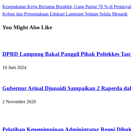
Previous
Kesepakatan Kerja Bersama Berakhir, Uang Panjar 70 % di Pertanya
Navigasi
Post
Next
Kebun dan Perpustakaan Edukasi Lampung Selatan Selalu Menarik
pos
Post
You Might Also Like
Bandar Lampung
DPRD Lampung Bakal Panggil Pihak Poltekkes Tan
10 Juni 2024
Apakabar INDONESIA
Gubernur Arinal Djunaidi Sampaikan 2 Raperda 
2 November 2020
Bandar Lampung
Pelatihan Kepemimpinan Administrator Resmi Dibu