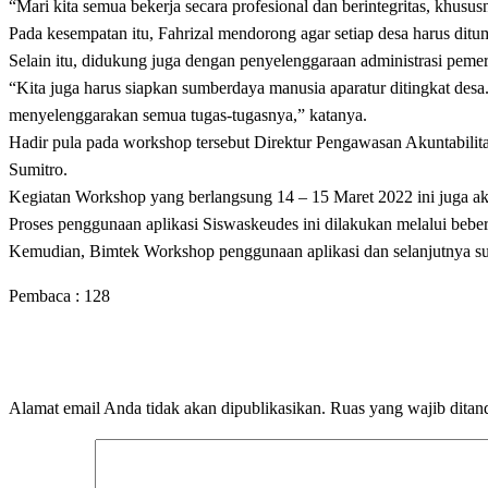
“Mari kita semua bekerja secara profesional dan berintegritas, khu
Pada kesempatan itu, Fahrizal mendorong agar setiap desa harus di
Selain itu, didukung juga dengan penyelenggaraan administrasi pemer
“Kita juga harus siapkan sumberdaya manusia aparatur ditingkat desa
menyelenggarakan semua tugas-tugasnya,” katanya.
Hadir pula pada workshop tersebut Direktur Pengawasan Akuntabi
Sumitro.
Kegiatan Workshop yang berlangsung 14 – 15 Maret 2022 ini juga a
Proses penggunaan aplikasi Siswaskeudes ini dilakukan melalui beber
Kemudian, Bimtek Workshop penggunaan aplikasi dan selanjutnya su
Pembaca :
128
LEAVE A RESPONSE
Alamat email Anda tidak akan dipublikasikan.
Ruas yang wajib ditan