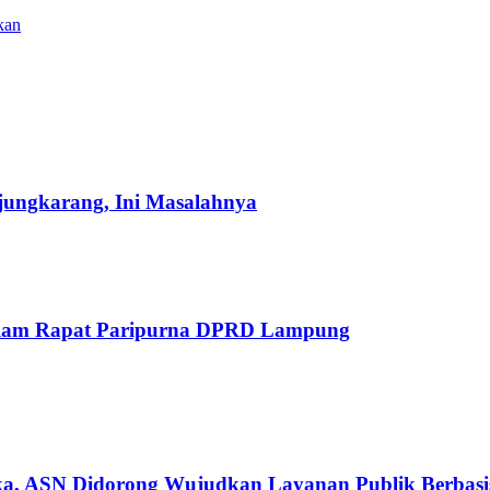
kan
jungkarang, Ini Masalahnya
dalam Rapat Paripurna DPRD Lampung
ka, ASN Didorong Wujudkan Layanan Publik Berbasis