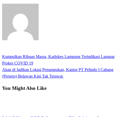
View all posts
Previous
Kumpulkan Ribuan Massa, Kadiskes Lampung Terindikasi Langgar
Navigasi
Post
Prokes COVID 19
pos
Next
Akan di Jadikan Lokasi Penumpukan, Kantor PT Pelindo I Cabang
Post
(Persero) Belawan Kini Tak Terawat
You Might Also Like
Bandar Lampung