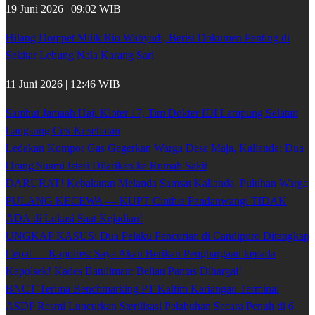
19 Juni 2026 | 09:02 WIB
Hilang Dompet Milik Rio Wahyudi, Berisi Dokumen Penting di
Sekitar Lebung Nala Karang Sari
11 Juni 2026 | 12:46 WIB
Sambut Jamaah Haji Kloter 17, Tim Dokter IDI Lampung Selatan
Langsung Cek Kesehatan
Ledakan Kompor Gas Gegerkan Warga Desa Maja, Kalianda: Dua
Orang Suami Isteri Dilarikan ke Rumah Sakit
DARURAT! Kebakaran Melanda Samsat Kalianda, Puluhan Warga
PULANG KECEWA — KUPT Cinthia Pandanwangi TIDAK
ADA di Lokasi Saat Kejadian!
UNGKAP KASUS: Dua Pelaku Pencurian di Candipuro Ditangkap
Cepat — Kapolres: Saya Akan Berikan Penghargaan kepada
Kapolsek! Kades Batuliman: Beliau Pantas Dihargai!
BNCT Terima Benchmarking PT Kaltim Kariangau Terminal
ASDP Resmi Luncurkan Sterilisasi Pelabuhan Secara Penuh di 6