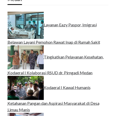
Layanan Eazy Paspor, Imigrasi
Belawan Layani Pemohon Rawat Inap di Rumah Sakit
Tingkatkan Pelayanan Kesehatan,
Kodaeral I Kolaborasi RSUD dr. Pirngadi Medan‎
Kodaeral I Kawal Humanis
Ketahanan Pangan dan Aspirasi Masyarakat di Desa
Limau Manis