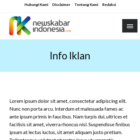
Skip
Hubungi Kami
Disclaimer
Tentang Kami
Redaksi
to
content
Info Iklan
Lorem ipsum dolor sit amet, consectetur adipiscing elit.
Nunc non porta arcu. Interdum et malesuada fames ac
ante ipsum primis in faucibus. Nam turpis dui, ultrices et
facilisis sit amet, viverra rhoncus nisl. Suspendisse finibus
ipsum at lectus luctus, sit amet aliquam justo pretium.
Pellentesque volutpat pharetra lacus ut venenatis.