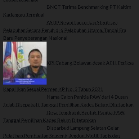
BNCT Terima Benchmarking PT Kaltim
Kariangau Terminal
ASDP Resmi Luncurkan Sterilisasi
Pelabuhan Secara Penuh di 6 Pelabuhan Utama, Tandai Era
Baru Penyeberangan Nasional
KPI Cabang Belawan desak APH Periksa
Kapal Ikan Sesuai Permen KP No. 3 Tahun 2021
Nama Calon Panitia PAW dari 4 Dusun
Telah Disepakati, Tanggal Pemilihan Kades Belum Ditetapkan
Desa Tengkujuh Bentuk Panitia PAW,
Tanggal Pemilihan Kades Belum Ditetapkan
Disparbud Lampung Selatan Gelar
Pelatihan Pembuatan Souvenir, Angkat Motif Tapis dan