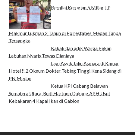
Bernilai Kerugian 5 Miliar, LP
Makmur Lukman 2 Tahun di Polrestabes Medan Tanpa
Tersangka
Kakak dan adik Warga Pekan
Labuhan Nyaris Tewas Dianiaya
Lagi Asyik Jalin Asmara di Kamar
Hotel !! 2 Oknum Dokter Tebing Tinggi Kena Sidang di
PN Medan
Ketua KPI Cabang Belawan
Sumatera Utara, Rudi Hartono Dukung APH Usut
Kebakaran 4 Kapal Ikan di Gabion