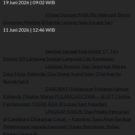
19 Juni 2026 | 09:02 WIB
Hilang Dompet Milik Rio Wahyudi, Berisi
Dokumen Penting di Sekitar Lebung Nala Karang Sari
11 Juni 2026 | 12:46 WIB
Sambut Jamaah Haji Kloter 17, Tim
Dokter IDI Lampung Selatan Langsung Cek Kesehatan
Ledakan Kompor Gas Gegerkan Warga
Desa Maja, Kalianda: Dua Orang Suami Isteri Dilarikan ke
Rumah Sakit
DARURAT! Kebakaran Melanda Samsat
Kalianda, Puluhan Warga PULANG KECEWA — KUPT Cinthia
Pandanwangi TIDAK ADA di Lokasi Saat Kejadian!
UNGKAP KASUS: Dua Pelaku Pencurian
di Candipuro Ditangkap Cepat — Kapolres: Saya Akan Berikan
Penghargaan kepada Kapolsek! Kades Batuliman: Beliau
Pantas Dihargai!