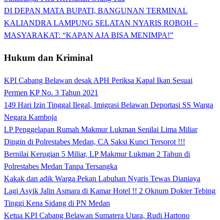
DI DEPAN MATA BUPATI, BANGUNAN TERMINAL
KALIANDRA LAMPUNG SELATAN NYARIS ROBOH –
MASYARAKAT: “KAPAN AJA BISA MENIMPA!”
Hukum dan Kriminal
KPI Cabang Belawan desak APH Periksa Kapal Ikan Sesuai
Permen KP No. 3 Tahun 2021
149 Hari Izin Tinggal Ilegal, Imigrasi Belawan Deportasi SS Warga
Negara Kamboja
LP Penggelapan Rumah Makmur Lukman Senilai Lima Miliar
Dingin di Polrestabes Medan, CA Saksi Kunci Tersorot !!!
Bernilai Kerugian 5 Miliar, LP Makmur Lukman 2 Tahun di
Polrestabes Medan Tanpa Tersangka
Kakak dan adik Warga Pekan Labuhan Nyaris Tewas Dianiaya
Lagi Asyik Jalin Asmara di Kamar Hotel !! 2 Oknum Dokter Tebing
Tinggi Kena Sidang di PN Medan
Ketua KPI Cabang Belawan Sumatera Utara, Rudi Hartono