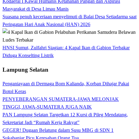
Kodaeral I Kawal Humanis Ketahanan Pangan dan Aspirasi
Masyarakat di Desa Limau Manis
Suasana penuh keceriaan menyelimuti di Balai Desa Setiadarma saat
Peringatan Hari Anak Nasional (HAN) 2026
HNSI Sumut, Zulfahri Siagian: 4 Kapal Ikan di Gabion Terbakar
Diduga Konselting Listrik
Lampung Selatan
Penganiayaan di Dermaga Bom Kalianda, Korban Dihajar Pakai
Botol Keras
PENYEBERANGAN SUMATERA-JAWA MELONJAK
TINGGI, JAWA-SUMATERA JUGA NAIK
PAN Lampung Selatan Targetkan 12 Kursi di Pileg Mendatang,
Sekretariat Jadi “Rumah Kerja Rakyat”
GEGER! Dugaan Belatung dalam Susu MBG di SDN 1
Sukabanjar Picu Keresahan Orang Tua