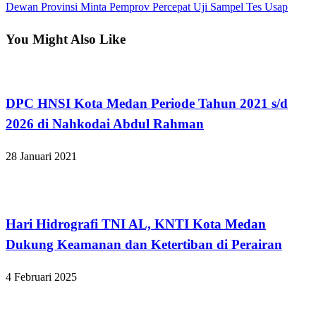
Post
Next
Dewan Provinsi Minta Pemprov Percepat Uji Sampel Tes Usap
pos
Post
You Might Also Like
Kabar Daerah
DPC HNSI Kota Medan Periode Tahun 2021 s/d
2026 di Nahkodai Abdul Rahman
28 Januari 2021
Kabar Daerah
Hari Hidrografi TNI AL, KNTI Kota Medan
Dukung Keamanan dan Ketertiban di Perairan
4 Februari 2025
Hukum dan Kriminal