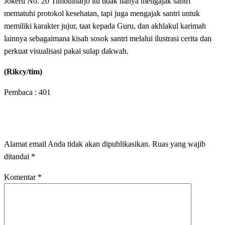
Jokerti No. 20 Timbulharjo itu tidak hanya mengajak santri
mematuhi protokol kesehatan, tapi juga mengajak santri untuk
memiliki karakter jujur, taat kepada Guru, dan akhlakul karimah
lainnya sebagaimana kisah sosok santri melalui ilustrasi cerita dan
perkuat visualisasi pakai sulap dakwah.
(Rikcy/tim)
Pembaca :
401
LEAVE A RESPONSE
Alamat email Anda tidak akan dipublikasikan.
Ruas yang wajib
ditandai
*
Komentar
*