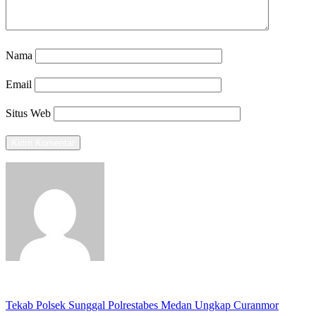
Nama
Email
Situs Web
View all posts
Previous
Tekab Polsek Sunggal Polrestabes Medan Ungkap Curanmor
Navigasi