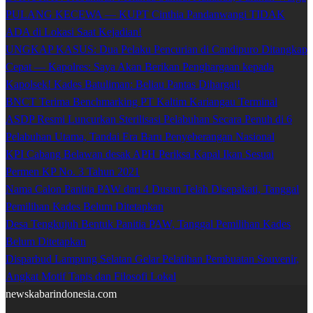
PULANG KECEWA — KUPT Cinthia Pandanwangi TIDAK
ADA di Lokasi Saat Kejadian!
UNGKAP KASUS: Dua Pelaku Pencurian di Candipuro Ditangkap
Cepat — Kapolres: Saya Akan Berikan Penghargaan kepada
Kapolsek! Kades Batuliman: Beliau Pantas Dihargai!
BNCT Terima Benchmarking PT Kaltim Kariangau Terminal
ASDP Resmi Luncurkan Sterilisasi Pelabuhan Secara Penuh di 6
Pelabuhan Utama, Tandai Era Baru Penyeberangan Nasional
KPI Cabang Belawan desak APH Periksa Kapal Ikan Sesuai
Permen KP No. 3 Tahun 2021
Nama Calon Panitia PAW dari 4 Dusun Telah Disepakati, Tanggal
Pemilihan Kades Belum Ditetapkan
Desa Tengkujuh Bentuk Panitia PAW, Tanggal Pemilihan Kades
Belum Ditetapkan
Disparbud Lampung Selatan Gelar Pelatihan Pembuatan Souvenir,
Angkat Motif Tapis dan Filosofi Lokal
newskabarindonesia.com