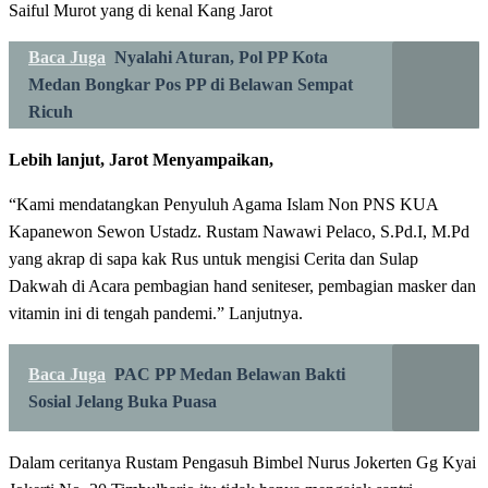
Saiful Murot yang di kenal Kang Jarot
Baca Juga
Nyalahi Aturan, Pol PP Kota
Medan Bongkar Pos PP di Belawan Sempat
Ricuh
Lebih lanjut, Jarot Menyampaikan,
“Kami mendatangkan Penyuluh Agama Islam Non PNS KUA
Kapanewon Sewon Ustadz. Rustam Nawawi Pelaco, S.Pd.I, M.Pd
yang akrap di sapa kak Rus untuk mengisi Cerita dan Sulap
Dakwah di Acara pembagian hand seniteser, pembagian masker dan
vitamin ini di tengah pandemi.” Lanjutnya.
Baca Juga
PAC PP Medan Belawan Bakti
Sosial Jelang Buka Puasa
Dalam ceritanya Rustam Pengasuh Bimbel Nurus Jokerten Gg Kyai