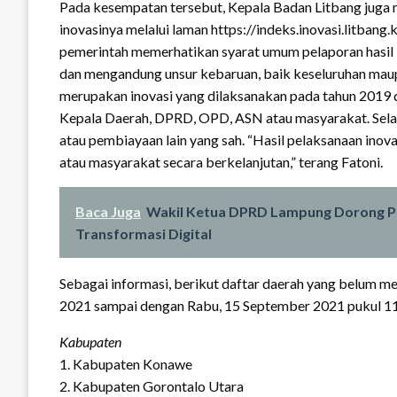
Pada kesempatan tersebut, Kepala Badan Litbang juga
inovasinya melalui laman https://indeks.inovasi.litbang.k
pemerintah memerhatikan syarat umum pelaporan hasil i
dan mengandung unsur kebaruan, baik keseluruhan maupu
merupakan inovasi yang dilaksanakan pada tahun 2019 d
Kepala Daerah, DPRD, OPD, ASN atau masyarakat. Selai
atau pembiayaan lain yang sah. “Hasil pelaksanaan ino
atau masyarakat secara berkelanjutan,” terang Fatoni.
Baca Juga
Wakil Ketua DPRD Lampung Dorong 
Transformasi Digital
Sebagai informasi, berikut daftar daerah yang belum m
2021 sampai dengan Rabu, 15 September 2021 pukul 1
Kabupaten
1. Kabupaten Konawe
2. Kabupaten Gorontalo Utara