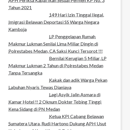
APH Periksa Kapal Ikan Sesuai Permen KP No. 3
Tahun 2021
149 Hari Izin Tinggal Ilegal,
Imigrasi Belawan Deportasi SS Warga Negara
Kamboja
LP Penggelapan Rumah
Makmur Lukman Senilai Lima Miliar Dingin di
Polrestabes Medan, CA Saksi Kunci Tersorot !!!
Bernilai Kerugian 5 Miliar, LP
Makmur Lukman 2 Tahun di Polrestabes Medan
Tanpa Tersangka
Kakak dan adik Warga Pekan
Labuhan Nyaris Tewas Dianiaya
Lagi Asyik Jalin Asmara di
Kamar Hotel !! 2 Oknum Dokter Tebing Tinggi
Kena Sidang di PN Medan
Ketua KPI Cabang Belawan
Sumatera Utara, Rudi Hartono Dukung APH Usut