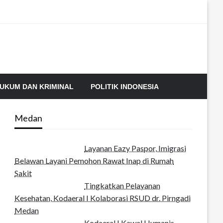
UKUM DAN KRIMINAL
POLITIK INDONESIA
Medan
Layanan Eazy Paspor, Imigrasi
Belawan Layani Pemohon Rawat Inap di Rumah
Sakit
Tingkatkan Pelayanan
Kesehatan, Kodaeral I Kolaborasi RSUD dr. Pirngadi
Medan‎
Kodaeral I Kawal Humanis