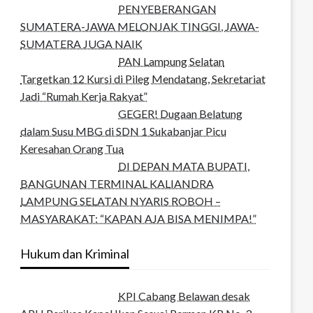
PENYEBERANGAN
SUMATERA-JAWA MELONJAK TINGGI, JAWA-
SUMATERA JUGA NAIK
PAN Lampung Selatan
Targetkan 12 Kursi di Pileg Mendatang, Sekretariat
Jadi “Rumah Kerja Rakyat”
GEGER! Dugaan Belatung
dalam Susu MBG di SDN 1 Sukabanjar Picu
Keresahan Orang Tua
DI DEPAN MATA BUPATI,
BANGUNAN TERMINAL KALIANDRA
LAMPUNG SELATAN NYARIS ROBOH –
MASYARAKAT: “KAPAN AJA BISA MENIMPA!”
Hukum dan Kriminal
KPI Cabang Belawan desak