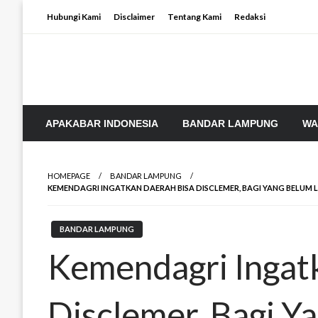
Skip
Hubungi Kami
Disclaimer
Tentang Kami
Redaksi
to
content
APAKABAR INDONESIA
BANDAR LAMPUNG
WA
HOMEPAGE
BANDAR LAMPUNG
KEMENDAGRI INGATKAN DAERAH BISA DISCLEMER, BAGI YANG BELUM 
BANDAR LAMPUNG
Kemendagri Ingat
Disclemer, Bagi Y