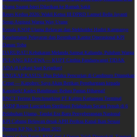
Orang Suami Isteri Dilarikan ke Rumah Sakit
Reses Kedua 2026: Wakil Ketua III DPRD Lamsel Bella Jayanti
Serap Aspirasi Warga Way Urang
Kepala KSOP Utama Belawan dan Stekholder Hadiri Kampanye
Keselamatan Pelayaran dan Resmikan Kantor Operasional KPI
Danau Toba
DARURAT! Kebakaran Melanda Samsat Kalianda, Puluhan Warga
PULANG KECEWA — KUPT Cinthia Pandanwangi TIDAK
ADA di Lokasi Saat Kejadian!
UNGKAP KASUS: Dua Pelaku Pencurian di Candipuro Ditangkap
Cepat — Kapolres: Saya Akan Berikan Penghargaan kepada
Kapolsek! Kades Batuliman: Beliau Pantas Dihargai!
BNCT Terima Benchmarking PT Kaltim Kariangau Terminal
ASDP Resmi Luncurkan Sterilisasi Pelabuhan Secara Penuh di 6
Pelabuhan Utama, Tandai Era Baru Penyeberangan Nasional
KPI Cabang Belawan desak APH Periksa Kapal Ikan Sesuai
Permen KP No. 3 Tahun 2021
Nama Calon Panitia PAW dari 4 Dusun Telah Disepakati, Tanggal