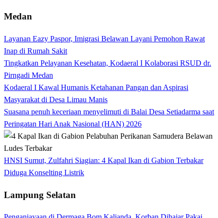
Medan
Layanan Eazy Paspor, Imigrasi Belawan Layani Pemohon Rawat
Inap di Rumah Sakit
Tingkatkan Pelayanan Kesehatan, Kodaeral I Kolaborasi RSUD dr.
Pirngadi Medan‎
Kodaeral I Kawal Humanis Ketahanan Pangan dan Aspirasi
Masyarakat di Desa Limau Manis
Suasana penuh keceriaan menyelimuti di Balai Desa Setiadarma saat
Peringatan Hari Anak Nasional (HAN) 2026
HNSI Sumut, Zulfahri Siagian: 4 Kapal Ikan di Gabion Terbakar
Diduga Konselting Listrik
Lampung Selatan
Penganiayaan di Dermaga Bom Kalianda, Korban Dihajar Pakai