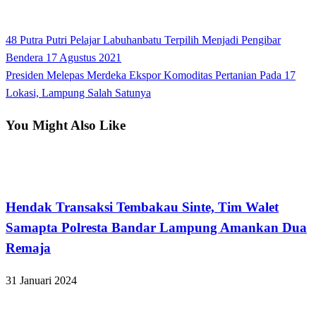
View all posts
Previous
48 Putra Putri Pelajar Labuhanbatu Terpilih Menjadi Pengibar
Navigasi
Post
Bendera 17 Agustus 2021
pos
Next
Presiden Melepas Merdeka Ekspor Komoditas Pertanian Pada 17
Post
Lokasi, Lampung Salah Satunya
You Might Also Like
Bandar Lampung
Hendak Transaksi Tembakau Sinte, Tim Walet
Samapta Polresta Bandar Lampung Amankan Dua
Remaja
31 Januari 2024
Bandar Lampung