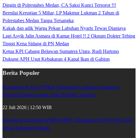
Dingin di Polrestabes Medan, CA Saksi Kunci Tersorot !!!
Bernilai Kerugian 5 Miliar, LP Makmur Lukman 2 Tahun di
Polrestabes Medan Tanpa Tersangka
Kakak dan adik Warga Pekan Labuhan Nyaris Tewas Dianiaya
Lagi Asyik Jalin Asmara di Kamar Hotel !! 2 Oknum Dokter Tebing
Tinggi Kena Sidang di PN Medan
Ketua KPI Cabang Belawan Sumatera Utara, Rudi Hartono
Dukung APH Usut Kebakaran 4 Kapal Ikan di Gabion
Berita Populer
Kunjungan Ketua TP PKK Kabupaten Lampung Selatan ke
Penerima Bansos untuk Anak Berisiko Stunting
22 Juli 2026 | 12:50 WIB
Dugaan Kecurangan SPMB SMPN 1 Kalianda, OKP KAPI Lapor
Kejari Lampung Selatan