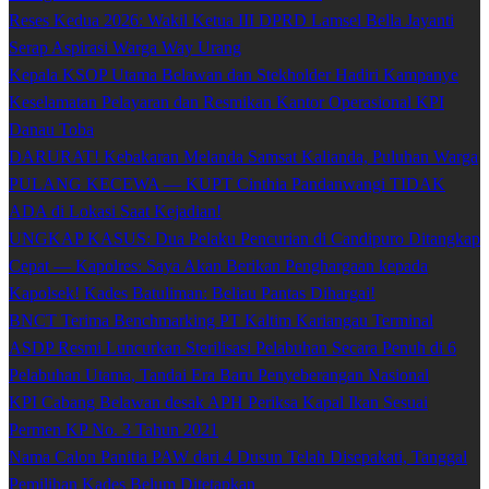
Reses Kedua 2026: Wakil Ketua III DPRD Lamsel Bella Jayanti
Serap Aspirasi Warga Way Urang
Kepala KSOP Utama Belawan dan Stekholder Hadiri Kampanye
Keselamatan Pelayaran dan Resmikan Kantor Operasional KPI
Danau Toba
DARURAT! Kebakaran Melanda Samsat Kalianda, Puluhan Warga
PULANG KECEWA — KUPT Cinthia Pandanwangi TIDAK
ADA di Lokasi Saat Kejadian!
UNGKAP KASUS: Dua Pelaku Pencurian di Candipuro Ditangkap
Cepat — Kapolres: Saya Akan Berikan Penghargaan kepada
Kapolsek! Kades Batuliman: Beliau Pantas Dihargai!
BNCT Terima Benchmarking PT Kaltim Kariangau Terminal
ASDP Resmi Luncurkan Sterilisasi Pelabuhan Secara Penuh di 6
Pelabuhan Utama, Tandai Era Baru Penyeberangan Nasional
KPI Cabang Belawan desak APH Periksa Kapal Ikan Sesuai
Permen KP No. 3 Tahun 2021
Nama Calon Panitia PAW dari 4 Dusun Telah Disepakati, Tanggal
Pemilihan Kades Belum Ditetapkan