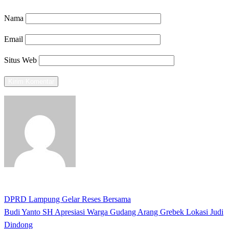
Nama
Email
Situs Web
View all posts
Previous
DPRD Lampung Gelar Reses Bersama
Navigasi
Post
Next
Budi Yanto SH Apresiasi Warga Gudang Arang Grebek Lokasi Judi
pos
Post
Dindong