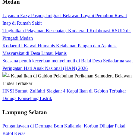
Medan
Layanan Eazy Paspor, Imigrasi Belawan Layani Pemohon Rawat
Inap di Rumah Sakit
Tingkatkan Pelayanan Kesehatan, Kodaeral I Kolaborasi RSUD dr.
Pirngadi Medan‎
Kodaeral I Kawal Humanis Ketahanan Pangan dan Aspirasi
Masyarakat di Desa Limau Manis
Suasana penuh keceriaan menyelimuti di Balai Desa Setiadarma saat
Peringatan Hari Anak Nasional (HAN) 2026
HNSI Sumut, Zulfahri Siagian: 4 Kapal Ikan di Gabion Terbakar
Diduga Konselting Listrik
Lampung Selatan
Penganiayaan di Dermaga Bom Kalianda, Korban Dihajar Pakai
Botol Keras