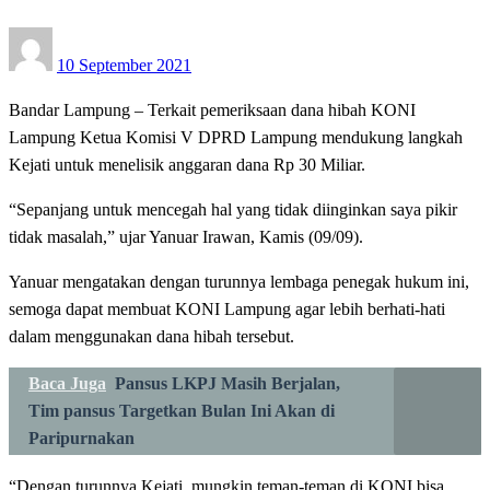
Posted
10 September 2021
on
Bandar Lampung – Terkait pemeriksaan dana hibah KONI
Lampung Ketua Komisi V DPRD Lampung mendukung langkah
Kejati untuk menelisik anggaran dana Rp 30 Miliar.
“Sepanjang untuk mencegah hal yang tidak diinginkan saya pikir
tidak masalah,” ujar Yanuar Irawan, Kamis (09/09).
Yanuar mengatakan dengan turunnya lembaga penegak hukum ini,
semoga dapat membuat KONI Lampung agar lebih berhati-hati
dalam menggunakan dana hibah tersebut.
Baca Juga
Pansus LKPJ Masih Berjalan,
Tim pansus Targetkan Bulan Ini Akan di
Paripurnakan
“Dengan turunnya Kejati, mungkin teman-teman di KONI bisa