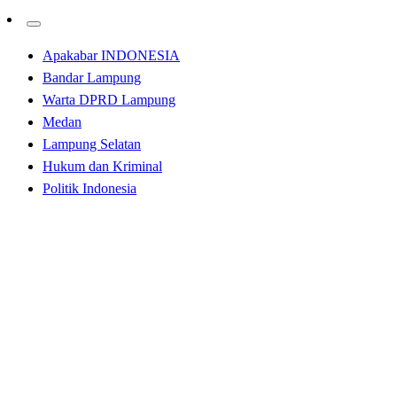
Apakabar INDONESIA
Bandar Lampung
Warta DPRD Lampung
Medan
Lampung Selatan
Hukum dan Kriminal
Politik Indonesia
Homepage
Bandar Lampung
Kolaborasi Bersama BPIP, DPRD Lampung Role Model
Diklat Pertama di Indonesia
Bandar Lampung