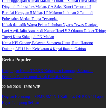
LP Penggelapan Rumah Makmur Lukman Senilai Lima Miliar
Dingin di Polrestabes Medan, CA Saksi Kunci Tersorot !!!
Bernilai Kerugian 5 Miliar, LP Makmur Lukman 2 Tahun di
Polrestabes Medan Tanpa Tersangka
Kakak dan adik Warga Pekan Labuhan Nyaris Tewas Dianiaya
Lagi Asyik Jalin Asmara di Kamar Hotel !! 2 Oknum Dokter Tebing
Tinggi Kena Sidang di PN Medan
Ketua KPI Cabang Belawan Sumatera Utara, Rudi Hartono
Dukung APH Usut Kebakaran 4 Kapal Ikan di Gabion
Berita Populer
Kunjungan Ketua TP PKK Kabupaten Lampung Selatan ke
Penerima Bansos untuk Anak Berisiko Stunting
22 Juli 2026 | 12:50 WIB
Dugaan Kecurangan SPMB SMPN 1 Kalianda, OKP KAPI Lapor
Kejari Lampung Selatan