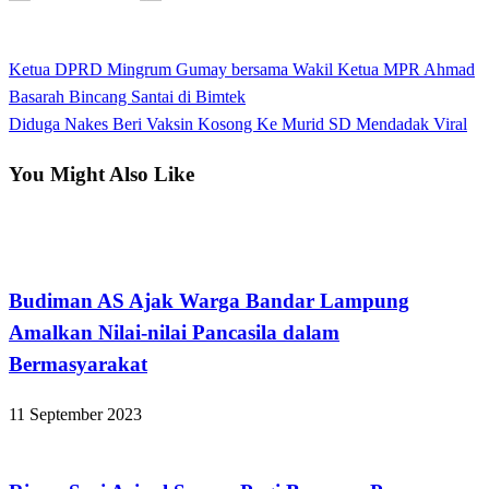
View all posts
Previous
Ketua DPRD Mingrum Gumay bersama Wakil Ketua MPR Ahmad
Navigasi
Post
Basarah Bincang Santai di Bimtek
pos
Next
Diduga Nakes Beri Vaksin Kosong Ke Murid SD Mendadak Viral
Post
You Might Also Like
Bandar Lampung
Budiman AS Ajak Warga Bandar Lampung
Amalkan Nilai-nilai Pancasila dalam
Bermasyarakat
11 September 2023
Apakabar INDONESIA