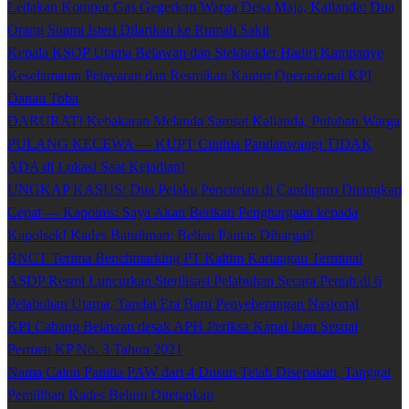
Ledakan Kompor Gas Gegerkan Warga Desa Maja, Kalianda: Dua
Orang Suami Isteri Dilarikan ke Rumah Sakit
Kepala KSOP Utama Belawan dan Stekholder Hadiri Kampanye
Keselamatan Pelayaran dan Resmikan Kantor Operasional KPI
Danau Toba
DARURAT! Kebakaran Melanda Samsat Kalianda, Puluhan Warga
PULANG KECEWA — KUPT Cinthia Pandanwangi TIDAK
ADA di Lokasi Saat Kejadian!
UNGKAP KASUS: Dua Pelaku Pencurian di Candipuro Ditangkap
Cepat — Kapolres: Saya Akan Berikan Penghargaan kepada
Kapolsek! Kades Batuliman: Beliau Pantas Dihargai!
BNCT Terima Benchmarking PT Kaltim Kariangau Terminal
ASDP Resmi Luncurkan Sterilisasi Pelabuhan Secara Penuh di 6
Pelabuhan Utama, Tandai Era Baru Penyeberangan Nasional
KPI Cabang Belawan desak APH Periksa Kapal Ikan Sesuai
Permen KP No. 3 Tahun 2021
Nama Calon Panitia PAW dari 4 Dusun Telah Disepakati, Tanggal
Pemilihan Kades Belum Ditetapkan