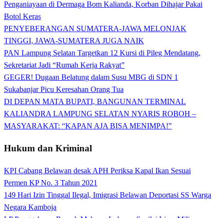
Penganiayaan di Dermaga Bom Kalianda, Korban Dihajar Pakai
Botol Keras
PENYEBERANGAN SUMATERA-JAWA MELONJAK
TINGGI, JAWA-SUMATERA JUGA NAIK
PAN Lampung Selatan Targetkan 12 Kursi di Pileg Mendatang,
Sekretariat Jadi “Rumah Kerja Rakyat”
GEGER! Dugaan Belatung dalam Susu MBG di SDN 1
Sukabanjar Picu Keresahan Orang Tua
DI DEPAN MATA BUPATI, BANGUNAN TERMINAL
KALIANDRA LAMPUNG SELATAN NYARIS ROBOH –
MASYARAKAT: “KAPAN AJA BISA MENIMPA!”
Hukum dan Kriminal
KPI Cabang Belawan desak APH Periksa Kapal Ikan Sesuai
Permen KP No. 3 Tahun 2021
149 Hari Izin Tinggal Ilegal, Imigrasi Belawan Deportasi SS Warga
Negara Kamboja