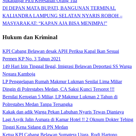
Sukabanjar Picu Keresahan Orang Tua
DI DEPAN MATA BUPATI, BANGUNAN TERMINAL
KALIANDRA LAMPUNG SELATAN NYARIS ROBOH –
MASYARAKAT: “KAPAN AJA BISA MENIMPA!”
Hukum dan Kriminal
KPI Cabang Belawan desak APH Periksa Kapal Ikan Sesuai
Permen KP No. 3 Tahun 2021
149 Hari Izin Tinggal Ilegal, Imigrasi Belawan Deportasi SS Warga
Negara Kamboja
LP Penggelapan Rumah Makmur Lukman Senilai Lima Miliar
Dingin di Polrestabes Medan, CA Saksi Kunci Tersorot !!!
Bernilai Kerugian 5 Miliar, LP Makmur Lukman 2 Tahun di
Polrestabes Medan Tanpa Tersangka
Kakak dan adik Warga Pekan Labuhan Nyaris Tewas Dianiaya
Lagi Asyik Jalin Asmara di Kamar Hotel !! 2 Oknum Dokter Tebing
Tinggi Kena Sidang di PN Medan
Ketua KPI Cabang Belawan Sumatera Utara, Rudi Hartono