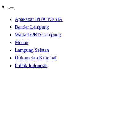
Apakabar INDONESIA
Bandar Lampung
Warta DPRD Lampung
Medan
Lampung Selatan
Hukum dan Kriminal
Politik Indonesia
Homepage
Tulangbawang
Kunker ke Penawar Tama, Winarti Serahkan 6 Unit
Motor dan Bantu Rumah Ibadah
Tulangbawang