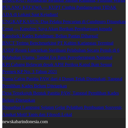
DARURAT! Kebakaran Melanda Samsat Kalianda, Puluhan Warga
PULANG KECEWA — KUPT Cinthia Pandanwangi TIDAK
ADA di Lokasi Saat Kejadian!
UNGKAP KASUS: Dua Pelaku Pencurian di Candipuro Ditangkap
Cepat — Kapolres: Saya Akan Berikan Penghargaan kepada
Kapolsek! Kades Batuliman: Beliau Pantas Dihargai!
BNCT Terima Benchmarking PT Kaltim Kariangau Terminal
ASDP Resmi Luncurkan Sterilisasi Pelabuhan Secara Penuh di 6
Pelabuhan Utama, Tandai Era Baru Penyeberangan Nasional
KPI Cabang Belawan desak APH Periksa Kapal Ikan Sesuai
Permen KP No. 3 Tahun 2021
Nama Calon Panitia PAW dari 4 Dusun Telah Disepakati, Tanggal
Pemilihan Kades Belum Ditetapkan
Desa Tengkujuh Bentuk Panitia PAW, Tanggal Pemilihan Kades
Belum Ditetapkan
Disparbud Lampung Selatan Gelar Pelatihan Pembuatan Souvenir,
Angkat Motif Tapis dan Filosofi Lokal
newskabarindonesia.com