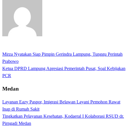
View all posts
Previous
Mirza Nyatakan Siap Pimpin Gerindra Lampung, Tunggu Perintah
Navigasi
Post
Prabowo
pos
Next
Ketua DPRD Lampung Apresiasi Pemerintah Pusat, Soal Kebijakan
Post
PCR
Medan
Layanan Eazy Paspor, Imigrasi Belawan Layani Pemohon Rawat
Inap di Rumah Sakit
Tingkatkan Pelayanan Kesehatan, Kodaeral I Kolaborasi RSUD dr.
Pirngadi Medan‎