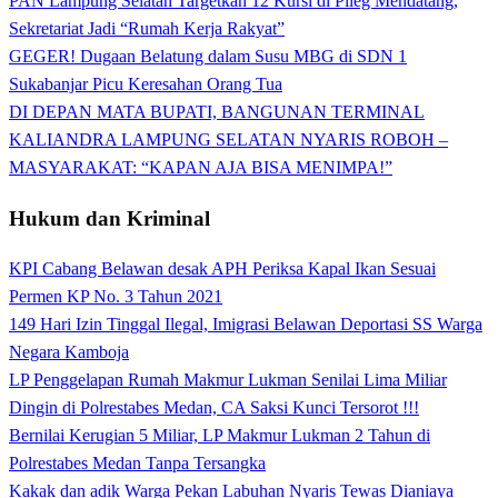
PAN Lampung Selatan Targetkan 12 Kursi di Pileg Mendatang,
Sekretariat Jadi “Rumah Kerja Rakyat”
GEGER! Dugaan Belatung dalam Susu MBG di SDN 1
Sukabanjar Picu Keresahan Orang Tua
DI DEPAN MATA BUPATI, BANGUNAN TERMINAL
KALIANDRA LAMPUNG SELATAN NYARIS ROBOH –
MASYARAKAT: “KAPAN AJA BISA MENIMPA!”
Hukum dan Kriminal
KPI Cabang Belawan desak APH Periksa Kapal Ikan Sesuai
Permen KP No. 3 Tahun 2021
149 Hari Izin Tinggal Ilegal, Imigrasi Belawan Deportasi SS Warga
Negara Kamboja
LP Penggelapan Rumah Makmur Lukman Senilai Lima Miliar
Dingin di Polrestabes Medan, CA Saksi Kunci Tersorot !!!
Bernilai Kerugian 5 Miliar, LP Makmur Lukman 2 Tahun di
Polrestabes Medan Tanpa Tersangka
Kakak dan adik Warga Pekan Labuhan Nyaris Tewas Dianiaya