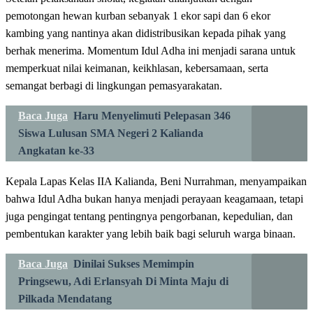
pemotongan hewan kurban sebanyak 1 ekor sapi dan 6 ekor
kambing yang nantinya akan didistribusikan kepada pihak yang
berhak menerima. Momentum Idul Adha ini menjadi sarana untuk
memperkuat nilai keimanan, keikhlasan, kebersamaan, serta
semangat berbagi di lingkungan pemasyarakatan.
Baca Juga
Haru Menyelimuti Pelepasan 346
Siswa Lulusan SMA Negeri 2 Kalianda
Angkatan ke-33
Kepala Lapas Kelas IIA Kalianda, Beni Nurrahman, menyampaikan
bahwa Idul Adha bukan hanya menjadi perayaan keagamaan, tetapi
juga pengingat tentang pentingnya pengorbanan, kepedulian, dan
pembentukan karakter yang lebih baik bagi seluruh warga binaan.
Baca Juga
Dinilai Sukses Memimpin
Pringsewu, Adi Erlansyah Di Minta Maju di
Pilkada Mendatang