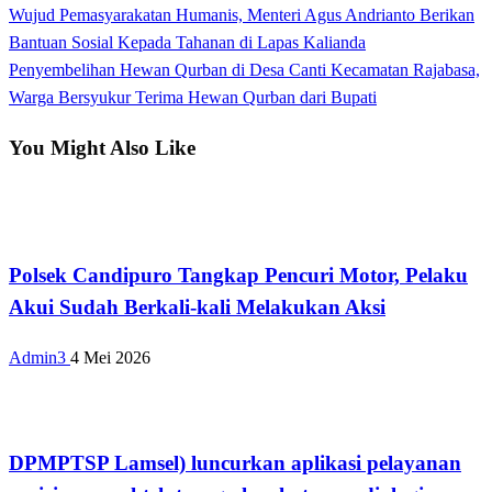
Previous
Wujud Pemasyarakatan Humanis, Menteri Agus Andrianto Berikan
Navigasi
Post
Bantuan Sosial Kepada Tahanan di Lapas Kalianda
pos
Next
Penyembelihan Hewan Qurban di Desa Canti Kecamatan Rajabasa,
Post
Warga Bersyukur Terima Hewan Qurban dari Bupati
You Might Also Like
Tak Berkategori
Polsek Candipuro Tangkap Pencuri Motor, Pelaku
Akui Sudah Berkali-kali Melakukan Aksi
Admin3
4 Mei 2026
Tak Berkategori
DPMPTSP Lamsel) luncurkan aplikasi pelayanan