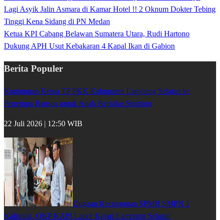
Lagi Asyik Jalin Asmara di Kamar Hotel !! 2 Oknum Dokter Tebing
Tinggi Kena Sidang di PN Medan
Ketua KPI Cabang Belawan Sumatera Utara, Rudi Hartono
Dukung APH Usut Kebakaran 4 Kapal Ikan di Gabion
Berita Populer
Kunjungan Ketua TP PKK Kabupaten Lampung Selatan ke
Penerima Bansos untuk Anak Berisiko Stunting
22 Juli 2026 | 12:50 WIB
Dugaan Kecurangan SPMB SMPN 1
Kalianda, OKP KAPI Lapor Kejari Lampung Selatan