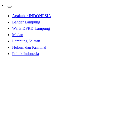
Apakabar INDONESIA
Bandar Lampung
Warta DPRD Lampung
Medan
Lampung Selatan
Hukum dan Kriminal
Politik Indonesia
Homepage
Tak Berkategori
Lapas Kalianda Laksanakan Sholat Idul Adha dan
Pemotongan Hewan Kurban dengan Khidmat
Tak Berkategori