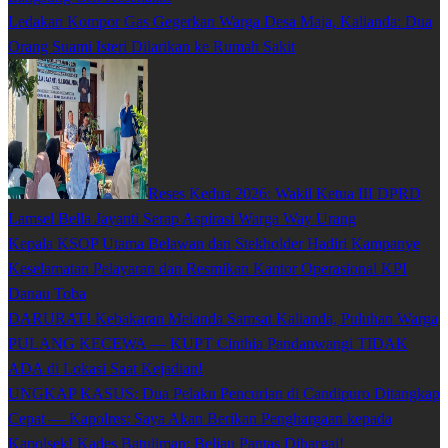
Ledakan Kompor Gas Gegerkan Warga Desa Maja, Kalianda: Dua
Orang Suami Isteri Dilarikan ke Rumah Sakit
Reses Kedua 2026: Wakil Ketua III DPRD
Lamsel Bella Jayanti Serap Aspirasi Warga Way Urang
Kepala KSOP Utama Belawan dan Stekholder Hadiri Kampanye
Keselamatan Pelayaran dan Resmikan Kantor Operasional KPI
Danau Toba
DARURAT! Kebakaran Melanda Samsat Kalianda, Puluhan Warga
PULANG KECEWA — KUPT Cinthia Pandanwangi TIDAK
ADA di Lokasi Saat Kejadian!
UNGKAP KASUS: Dua Pelaku Pencurian di Candipuro Ditangkap
Cepat — Kapolres: Saya Akan Berikan Penghargaan kepada
Kapolsek! Kades Batuliman: Beliau Pantas Dihargai!