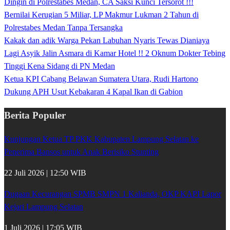
Dingin di Polrestabes Medan, CA Saksi Kunci Tersorot !!!
Bernilai Kerugian 5 Miliar, LP Makmur Lukman 2 Tahun di
Polrestabes Medan Tanpa Tersangka
Kakak dan adik Warga Pekan Labuhan Nyaris Tewas Dianiaya
Lagi Asyik Jalin Asmara di Kamar Hotel !! 2 Oknum Dokter Tebing
Tinggi Kena Sidang di PN Medan
Ketua KPI Cabang Belawan Sumatera Utara, Rudi Hartono
Dukung APH Usut Kebakaran 4 Kapal Ikan di Gabion
Berita Populer
Kunjungan Ketua TP PKK Kabupaten Lampung Selatan ke
Penerima Bansos untuk Anak Berisiko Stunting
22 Juli 2026 | 12:50 WIB
Dugaan Kecurangan SPMB SMPN 1 Kalianda, OKP KAPI Lapor
Kejari Lampung Selatan
1 Juli 2026 | 17:05 WIB