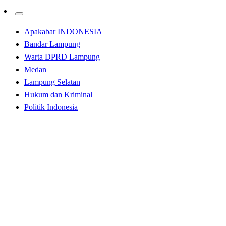
Apakabar INDONESIA
Bandar Lampung
Warta DPRD Lampung
Medan
Lampung Selatan
Hukum dan Kriminal
Politik Indonesia
Homepage
Tak Berkategori
Libur Sekolah Usai, ASDP Layani 2 Juta Penumpang;
Diskon Tarif 100% Pelabuhan Dimanfaatkan Hampir
Capai Target
Tak Berkategori