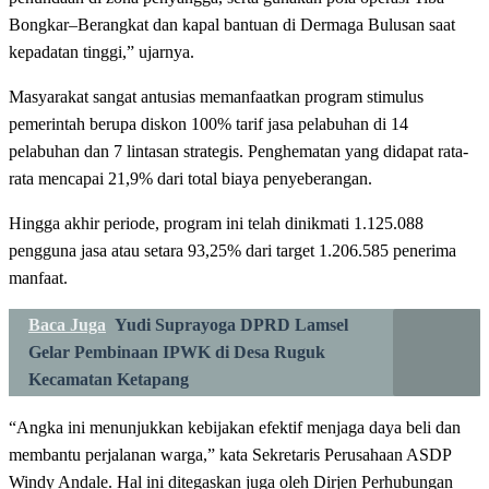
Bongkar–Berangkat dan kapal bantuan di Dermaga Bulusan saat
kepadatan tinggi,” ujarnya.
Masyarakat sangat antusias memanfaatkan program stimulus
pemerintah berupa diskon 100% tarif jasa pelabuhan di 14
pelabuhan dan 7 lintasan strategis. Penghematan yang didapat rata-
rata mencapai 21,9% dari total biaya penyeberangan.
Hingga akhir periode, program ini telah dinikmati 1.125.088
pengguna jasa atau setara 93,25% dari target 1.206.585 penerima
manfaat.
Baca Juga
Yudi Suprayoga DPRD Lamsel
Gelar Pembinaan IPWK di Desa Ruguk
Kecamatan Ketapang
“Angka ini menunjukkan kebijakan efektif menjaga daya beli dan
membantu perjalanan warga,” kata Sekretaris Perusahaan ASDP
Windy Andale. Hal ini ditegaskan juga oleh Dirjen Perhubungan