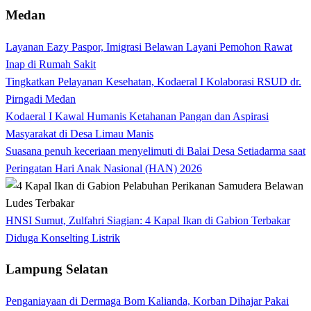
Medan
Layanan Eazy Paspor, Imigrasi Belawan Layani Pemohon Rawat
Inap di Rumah Sakit
Tingkatkan Pelayanan Kesehatan, Kodaeral I Kolaborasi RSUD dr.
Pirngadi Medan‎
Kodaeral I Kawal Humanis Ketahanan Pangan dan Aspirasi
Masyarakat di Desa Limau Manis
Suasana penuh keceriaan menyelimuti di Balai Desa Setiadarma saat
Peringatan Hari Anak Nasional (HAN) 2026
HNSI Sumut, Zulfahri Siagian: 4 Kapal Ikan di Gabion Terbakar
Diduga Konselting Listrik
Lampung Selatan
Penganiayaan di Dermaga Bom Kalianda, Korban Dihajar Pakai