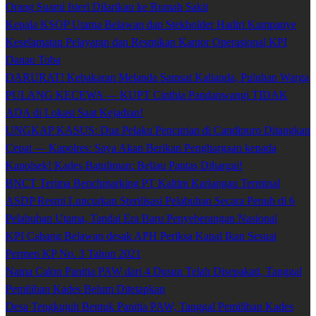
Orang Suami Isteri Dilarikan ke Rumah Sakit
Kepala KSOP Utama Belawan dan Stekholder Hadiri Kampanye
Keselamatan Pelayaran dan Resmikan Kantor Operasional KPI
Danau Toba
DARURAT! Kebakaran Melanda Samsat Kalianda, Puluhan Warga
PULANG KECEWA — KUPT Cinthia Pandanwangi TIDAK
ADA di Lokasi Saat Kejadian!
UNGKAP KASUS: Dua Pelaku Pencurian di Candipuro Ditangkap
Cepat — Kapolres: Saya Akan Berikan Penghargaan kepada
Kapolsek! Kades Batuliman: Beliau Pantas Dihargai!
BNCT Terima Benchmarking PT Kaltim Kariangau Terminal
ASDP Resmi Luncurkan Sterilisasi Pelabuhan Secara Penuh di 6
Pelabuhan Utama, Tandai Era Baru Penyeberangan Nasional
KPI Cabang Belawan desak APH Periksa Kapal Ikan Sesuai
Permen KP No. 3 Tahun 2021
Nama Calon Panitia PAW dari 4 Dusun Telah Disepakati, Tanggal
Pemilihan Kades Belum Ditetapkan
Desa Tengkujuh Bentuk Panitia PAW, Tanggal Pemilihan Kades