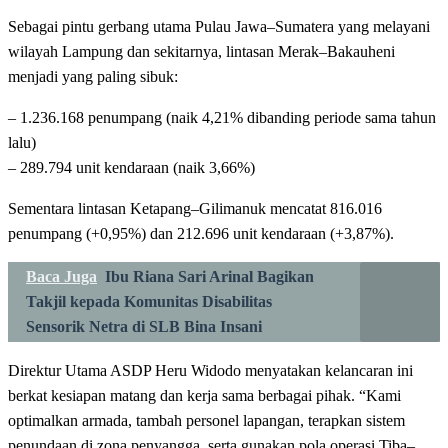
Sebagai pintu gerbang utama Pulau Jawa–Sumatera yang melayani
wilayah Lampung dan sekitarnya, lintasan Merak–Bakauheni
menjadi yang paling sibuk:
– 1.236.168 penumpang (naik 4,21% dibanding periode sama tahun
lalu)
– 289.794 unit kendaraan (naik 3,66%)
Sementara lintasan Ketapang–Gilimanuk mencatat 816.016
penumpang (+0,95%) dan 212.696 unit kendaraan (+3,87%).
Baca Juga
Ibu Riana Sari Arinal Bagikan
Takjil kepada Komunitas Disabilitas
Sensorik Netra di SLB Bina Insani
Direktur Utama ASDP Heru Widodo menyatakan kelancaran ini
berkat kesiapan matang dan kerja sama berbagai pihak. “Kami
optimalkan armada, tambah personel lapangan, terapkan sistem
penundaan di zona penyangga, serta gunakan pola operasi Tiba–