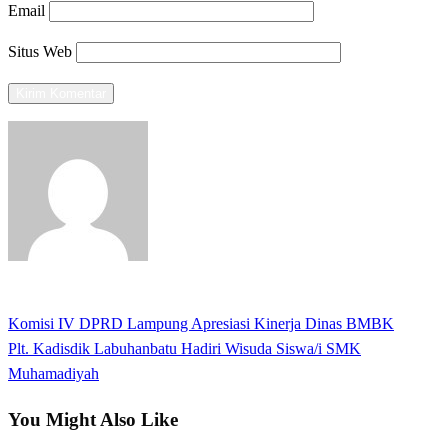
Email
Situs Web
View all posts
Previous
Komisi IV DPRD Lampung Apresiasi Kinerja Dinas BMBK
Navigasi
Post
Next
Plt. Kadisdik Labuhanbatu Hadiri Wisuda Siswa/i SMK
pos
Post
Muhamadiyah
You Might Also Like