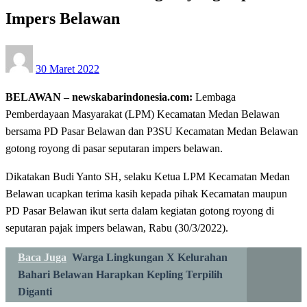
Impers Belawan
Posted
30 Maret 2022
on
BELAWAN – newskabarindonesia.com:
Lembaga
Pemberdayaan Masyarakat (LPM) Kecamatan Medan Belawan
bersama PD Pasar Belawan dan P3SU Kecamatan Medan Belawan
gotong royong di pasar seputaran impers belawan.
Dikatakan Budi Yanto SH, selaku Ketua LPM Kecamatan Medan
Belawan ucapkan terima kasih kepada pihak Kecamatan maupun
PD Pasar Belawan ikut serta dalam kegiatan gotong royong di
seputaran pajak impers belawan, Rabu (30/3/2022).
Baca Juga
Warga Lingkungan X Kelurahan
Bahari Belawan Harapkan Kepling Terpilih
Diganti