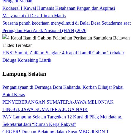
Pirngadi Medan‎
Kodaeral I Kawal Humanis Ketahanan Pangan dan Aspirasi
Masyarakat di Desa Limau Manis
Suasana penuh keceriaan menyelimuti di Balai Desa Setiadarma saat
Peringatan Hari Anak Nasional (HAN) 2026
HNSI Sumut, Zulfahri Siagian: 4 Kapal Ikan di Gabion Terbakar
Diduga Konselting Listrik
Lampung Selatan
Penganiayaan di Dermaga Bom Kalianda, Korban Dihajar Pakai
Botol Keras
PENYEBERANGAN SUMATERA-JAWA MELONJAK
TINGGI, JAWA-SUMATERA JUGA NAIK
PAN Lampung Selatan Targetkan 12 Kursi di Pileg Mendatang,
Sekretariat Jadi “Rumah Kerja Rakyat”
GEGER! Dugaan Belatung dalam Susu MBG di SDN 1