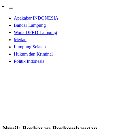
Apakabar INDONESIA
Bandar Lampung
Warta DPRD Lampung
Medan
Lampung Selatan
Hukum dan Kriminal
Politik Indonesia
Homepage
Bandar Lampung
Nunik Berharap Perkembangan, Kemandirian Gerakan
Pramuka ter Kaum Muda Sebagai Calon Peuntuk
Percepat Pembentukan Karekmimpin Bangsa
Bandar Lampung
Nunik Berharap Perkembangan,