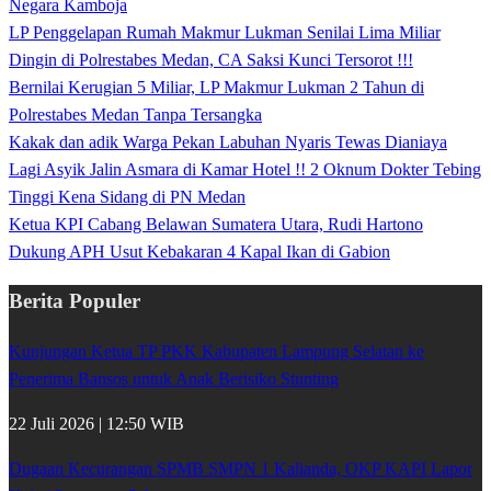
Negara Kamboja
LP Penggelapan Rumah Makmur Lukman Senilai Lima Miliar
Dingin di Polrestabes Medan, CA Saksi Kunci Tersorot !!!
Bernilai Kerugian 5 Miliar, LP Makmur Lukman 2 Tahun di
Polrestabes Medan Tanpa Tersangka
Kakak dan adik Warga Pekan Labuhan Nyaris Tewas Dianiaya
Lagi Asyik Jalin Asmara di Kamar Hotel !! 2 Oknum Dokter Tebing
Tinggi Kena Sidang di PN Medan
Ketua KPI Cabang Belawan Sumatera Utara, Rudi Hartono
Dukung APH Usut Kebakaran 4 Kapal Ikan di Gabion
Berita Populer
Kunjungan Ketua TP PKK Kabupaten Lampung Selatan ke
Penerima Bansos untuk Anak Berisiko Stunting
22 Juli 2026 | 12:50 WIB
Dugaan Kecurangan SPMB SMPN 1 Kalianda, OKP KAPI Lapor