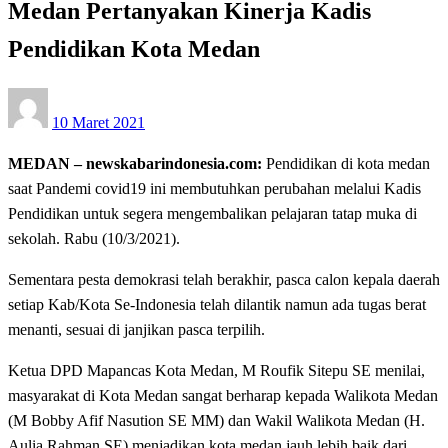
Medan Pertanyakan Kinerja Kadis
Pendidikan Kota Medan
Posted
10 Maret 2021
on
MEDAN – newskabarindonesia.com:
Pendidikan di kota medan
saat Pandemi covid19 ini membutuhkan perubahan melalui Kadis
Pendidikan untuk segera mengembalikan pelajaran tatap muka di
sekolah. Rabu (10/3/2021).
Sementara pesta demokrasi telah berakhir, pasca calon kepala daerah
setiap Kab/Kota Se-Indonesia telah dilantik namun ada tugas berat
menanti, sesuai di janjikan pasca terpilih.
Ketua DPD Mapancas Kota Medan, M Roufik Sitepu SE menilai,
masyarakat di Kota Medan sangat berharap kepada Walikota Medan
(M Bobby Afif Nasution SE MM) dan Wakil Walikota Medan (H.
Aulia Rahman SE) menjadikan kota medan jauh lebih baik dari