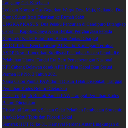
Langsung Cek Kesehatan
Ledakan Kompor Gas Gegerkan Warga Desa Maja, Kalianda: Dua
Orang Suami Isteri Dilarikan ke Rumah Sakit
UNGKAP KASUS: Dua Pelaku Pencurian di Candipuro Ditangkap
Cepat — Kapolres: Saya Akan Berikan Penghargaan kepada
Kapolsek! Kades Batuliman: Beliau Pantas Dihargai!
BNCT Terima Benchmarking PT Kaltim Kariangau Terminal
ASDP Resmi Luncurkan Sterilisasi Pelabuhan Secara Penuh di 6
Pelabuhan Utama, Tandai Era Baru Penyeberangan Nasional
KPI Cabang Belawan desak APH Periksa Kapal Ikan Sesuai
Permen KP No. 3 Tahun 2021
Nama Calon Panitia PAW dari 4 Dusun Telah Disepakati, Tanggal
Pemilihan Kades Belum Ditetapkan
Desa Tengkujuh Bentuk Panitia PAW, Tanggal Pemilihan Kades
Belum Ditetapkan
Disparbud Lampung Selatan Gelar Pelatihan Pembuatan Souvenir,
Angkat Motif Tapis dan Filosofi Lokal
Semarak HUT RI ke-81, Karnaval Perdana Antar Lingkungan di