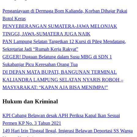
Penganiayaan di Dermaga Bom Kalianda, Korban Dihajar Pakai
Botol Keras
PENYEBERANGAN SUMATERA-JAWA MELONJAK
TINGGI, JAWA-SUMATERA JUGA NAIK
PAN Lampung Selatan Targetkan 12 Kursi di Pileg Mendatang,
Sekretariat Jadi “Rumah Kerja Rakyat”
GEGER! Dugaan Belatung dalam Susu MBG di SDN 1
Sukabanjar Picu Keresahan Orang Tua
DI DEPAN MATA BUPATI, BANGUNAN TERMINAL
KALIANDRA LAMPUNG SELATAN NYARIS ROBOH –
MASYARAKAT: “KAPAN AJA BISA MENIMPA!”
Hukum dan Kriminal
KPI Cabang Belawan desak APH Periksa Kapal Ikan Sesuai
Permen KP No. 3 Tahun 2021
149 Hari Izin Tinggal Ilegal, Imigrasi Belawan Deportasi SS Warga