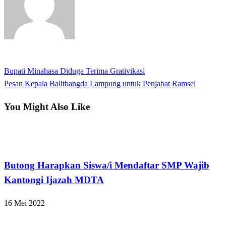
View all posts
Previous
Bupati Minahasa Diduga Terima Grativikasi
Navigasi
Post
Next
Pesan Kepala Balitbangda Lampung untuk Penjabat Ramsel
pos
Post
You Might Also Like
Kabar Daerah
Butong Harapkan Siswa/i Mendaftar SMP Wajib
Kantongi Ijazah MDTA
16 Mei 2022
Kabar Daerah